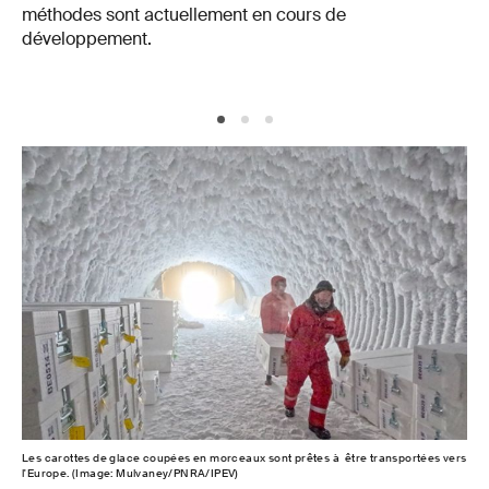
méthodes sont actuellement en cours de
développement.
Les carottes de glace coupées en morceaux sont prêtes à être transportées vers
Spe
l'Europe. (Image: Mulvaney/PNRA/IPEV)
écha