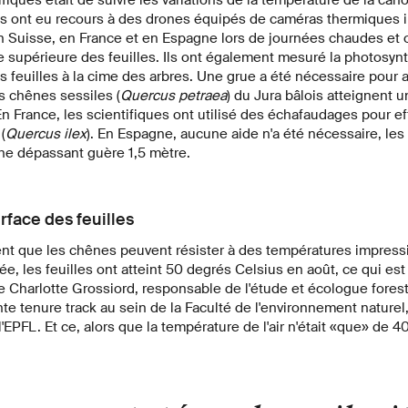
 Ils ont eu recours à des drones équipés de caméras thermiques i
n Suisse, en France et en Espagne lors de journées chaudes et o
e supérieure des feuilles. Ils ont également mesuré la photosynt
es feuilles à la cime des arbres. Une grue a été nécessaire pou
s chênes sessiles (
Quercus petraea
) du Jura bâlois atteignent 
n France, les scientifiques ont utilisé des échafaudages pour 
(
Quercus ilex
). En Espagne, aucune aide n'a été nécessaire, le
 ne dépassant guère 1,5 mètre.
rface des feuilles
ent que les chênes peuvent résister à des températures impres
, les feuilles ont atteint 50 degrés Celsius en août, ce qui est t
e Charlotte Grossiord, responsable de l'étude et écologue fores
te tenure track au sein de la Faculté de l'environnement naturel, 
'EPFL. Et ce, alors que la température de l'air n'était «que» de 4