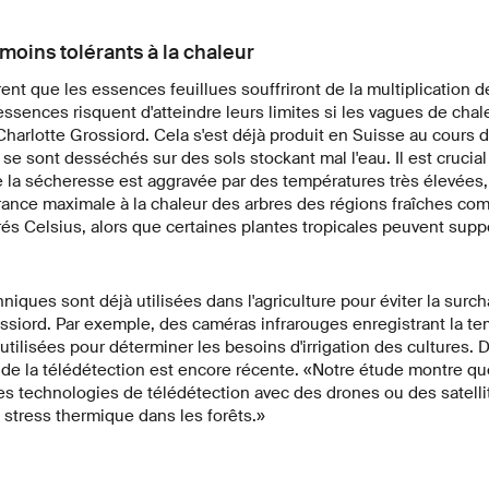
 moins tolérants à la chaleur
ent que les essences feuillues souffriront de la multiplication 
essences risquent d'atteindre leurs limites si les vagues de cha
harlotte Grossiord. Cela s'est déjà produit en Suisse au cours d
e sont desséchés sur des sols stockant mal l'eau. Il est cruci
 la sécheresse est aggravée par des températures très élevées,
rance maximale à la chaleur des arbres des régions fraîches co
és Celsius, alors que certaines plantes tropicales peuvent supp
ques sont déjà utilisées dans l'agriculture pour éviter la surch
ssiord. Par exemple, des caméras infrarouges enregistrant la t
tilisées pour déterminer les besoins d'irrigation des cultures. 
tion de la télédétection est encore récente. «Notre étude montre 
es technologies de télédétection avec des drones ou des satelli
stress thermique dans les forêts.»