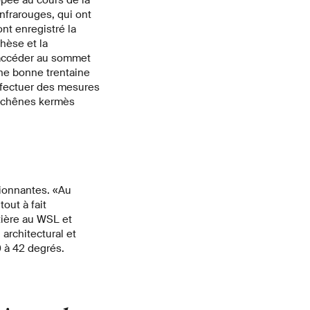
nfrarouges, qui ont
nt enregistré la
hèse et la
r accéder au sommet
une bonne trentaine
effectuer des mesures
s chênes kermès
sionnantes. «Au
out à fait
tière au WSL et
architectural et
0 à 42 degrés.