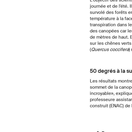
journée et de l'été.
survolé des forêts e
température à la fac
transpiration dans l
des canopées car le
de mètres de haut. E
sur les chênes verts 
(
Quercus coccifera
)
50 degrés à la su
Les résultats montr
sommet de la canopée
incroyable», expliqu
professeure assistan
construit (ENAC) de l