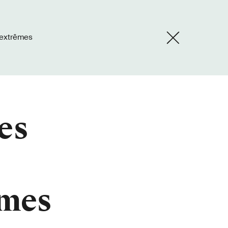
 extrêmes
es
êmes