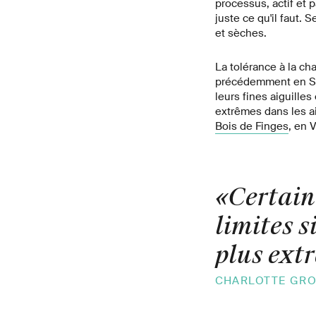
processus, actif et p
juste ce qu'il faut.
et sèches.
La tolérance à la ch
précédemment en Sui
leurs fines aiguill
extrêmes dans les a
Bois de Finges
, en V
«Certaine
limites s
plus ext
CHARLOTTE GROS