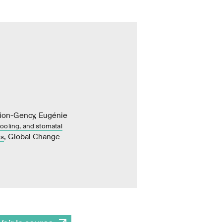
dion-Gency, Eugénie
cooling, and stomatal
, Global Change
es