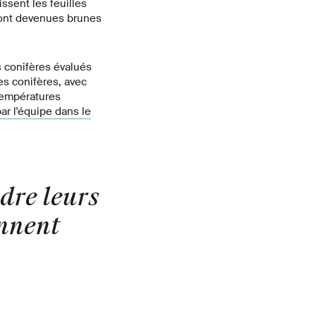
issent les feuilles
 sont devenues brunes
s conifères évalués
s conifères, avec
températures
r l'équipe dans le
dre leurs
ennent