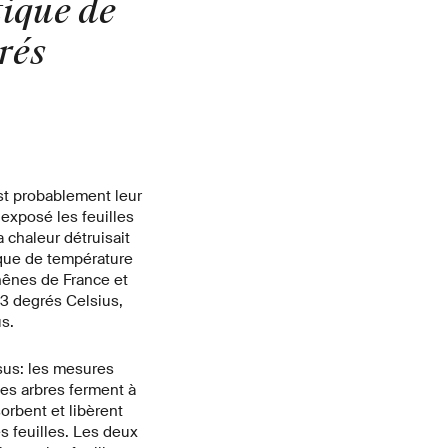
tique de
rés
st probablement leur
 exposé les feuilles
 chaleur détruisait
tique de température
hênes de France et
3 degrés Celsius,
s.
ssus: les mesures
les arbres ferment à
orbent et libèrent
s feuilles. Les deux