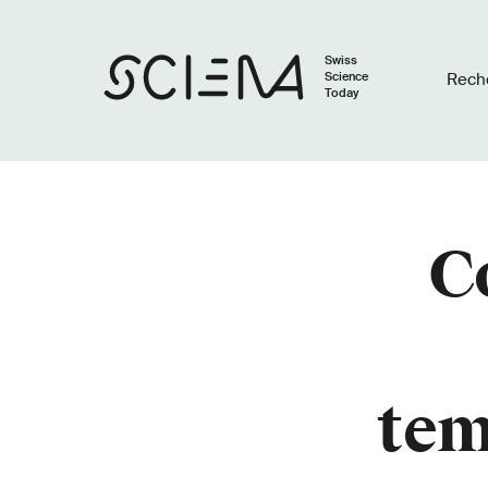
Swiss
Science
Rech
Today
C
tem