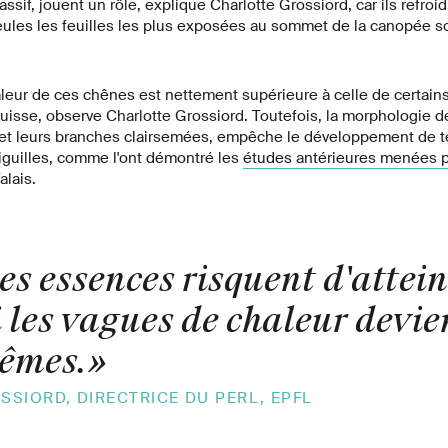
assif, jouent un rôle, explique Charlotte Grossiord, car ils refroid
 Seules les feuilles les plus exposées au sommet de la canopée
aleur de ces chênes est nettement supérieure à celle de certain
sse, observe Charlotte Grossiord. Toutefois, la morphologie de
es et leurs branches clairsemées, empêche le développement de 
iguilles, comme l'ont démontré les
études antérieures menées pa
alais.
s essences risquent d'attein
i les vagues de chaleur devi
rêmes.
»
SIORD, DIRECTRICE DU PERL, EPFL