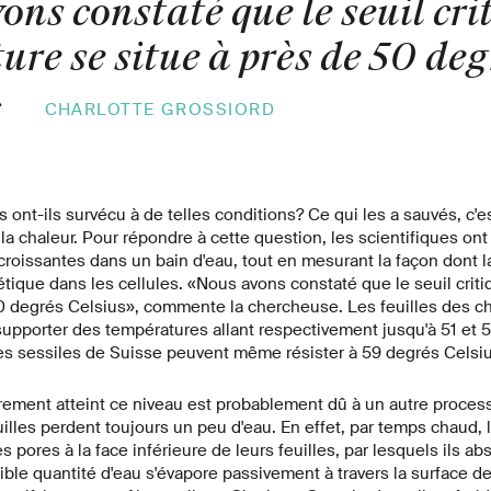
ns constaté que le seuil cri
re se situe à près de 50 deg
»
CHARLOTTE GROSSIORD
nt-ils survécu à de telles conditions? Ce qui les a sauvés, c'e
la chaleur. Pour répondre à cette question, les scientifiques ont
roissantes dans un bain d'eau, tout en mesurant la façon dont la
hétique dans les cellules. «Nous avons constaté que le seuil cri
50 degrés Celsius», commente la chercheuse. Les feuilles des c
upporter des températures allant respectivement jusqu'à 51 et 5
es sessiles de Suisse peuvent même résister à 59 degrés Celsiu
 rarement atteint ce niveau est probablement dû à un autre proce
illes perdent toujours un peu d'eau. En effet, par temps chaud, 
pores à la face inférieure de leurs feuilles, par lesquels ils abs
ible quantité d'eau s'évapore passivement à travers la surface de