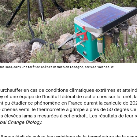
é licor, dans une forêt de chênes kermès en Espagne, près de Valence. ©
surchauffer en cas de conditions climatiques extrêmes et attein
y et une équipe de l'Institut fédéral de recherches sur la forêt, 
ont pu étudier ce phénomène en France durant la canicule de 20
e chênes verts, le thermomètre a grimpé à près de 50 degrés Cel
s élevées jamais mesurées à cet endroit. Les résultats de leur 
bal Change Biology
.
ifiques était de suivre les variations de la température de la ca