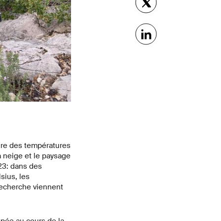
dre des températures
la neige et le paysage
23: dans des
sius, les
recherche viennent
nopée au cours de la