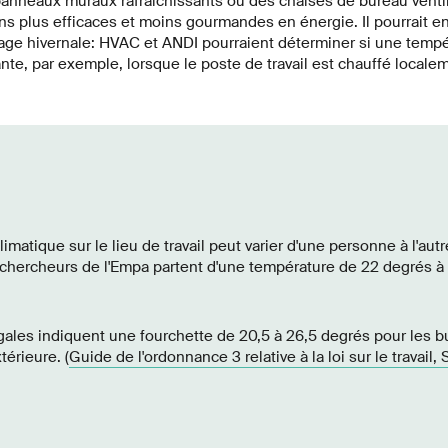
panneaux muraux rafraîchissants ou des chaises de bureau ventil
ns plus efficaces et moins gourmandes en énergie. Il pourrait 
fage hivernale: HVAC et ANDI pourraient déterminer si une temp
ante, par exemple, lorsque le poste de travail est chauffé locale
imatique sur le lieu de travail peut varier d'une personne à l'aut
 chercheurs de l'Empa partent d'une température de 22 degrés 
gales indiquent une fourchette de 20,5 à 26,5 degrés pour les b
térieure. (
Guide de l'ordonnance 3 relative à la loi sur le travail, 