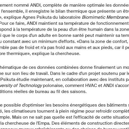
brement nommé ANDI, complète de manière optimale les donné
l'ensemble, il enregistre le bilan thermique que présente un êt
, explique Agnes Psikuta du laboratoire
Biomimetic Membranes 
 Pour ce faire, ANDI maintient sa température de fonctionnement
spond à la température de la peau d'un être humain dans la zone
ici que le corps d'un adulte en bonne santé peut maintenir sa te
u constant avec un minimum d'efforts. «Dans la zone de confort
mble pas de froid et n'a pas froid aux mains et aux pieds, car il 
bre thermique», explique la chercheuse.
thématique de ces données combinées donne finalement un mo
e sur son lieu de travail. Dans le cadre d'un projet soutenu par 
Psikuta étudie maintenant, en collaboration avec des instituts p
versity of Technology
polonaise, comment HVAC et ANDI s'acc
tions réelles de bureau au fil des saisons.
 être possible d'optimiser les besoins énergétiques des bâtiments 
té, les climatiseurs tournent à plein régime pour refroidir compl
ple. Mais on ne sait pas quelle est l'efficacité de cette situat
e la chercheuse de l'Empa. Des éléments de construction directem