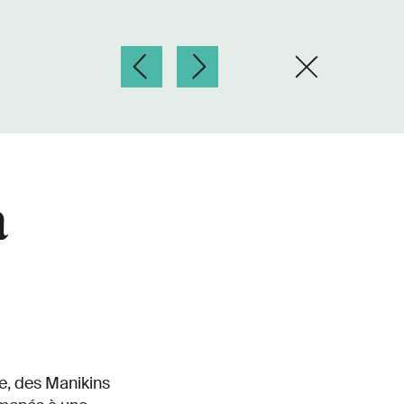
à
e, des Manikins