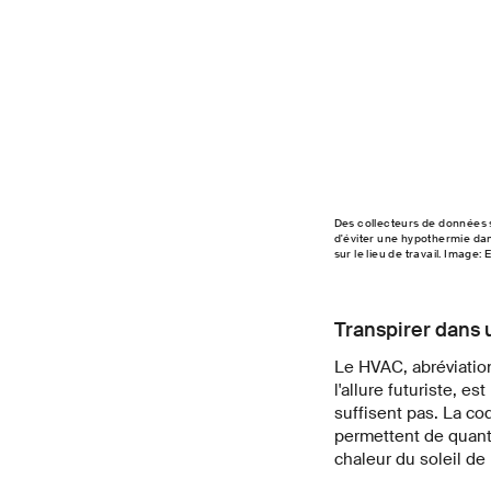
Des collecteurs de données
d'éviter une hypothermie dan
sur le lieu de travail. Image:
Transpirer dans 
Le HVAC, abréviati
l'allure futuriste, 
suffisent pas. La co
permettent de quant
chaleur du soleil de 