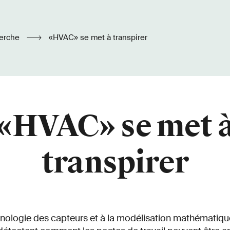
erche
«HVAC» se met à transpirer
«HVAC» se met 
transpirer
hnologie des capteurs et à la modélisation mathématiqu