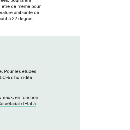
ées, pourraient
en être de même pour
érature ambiante de
ment à 22 degrés.
re. Pour les études
à 50% d'humidité
ureaux, en fonction
Secrétariat d'Etat à