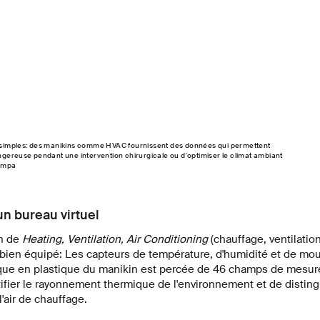
 simples: des manikins comme HVAC fournissent des données qui permettent
gereuse pendant une intervention chirurgicale ou d'optimiser le climat ambiant
 Empa
un bureau virtuel
on de
Heating, Ventilation, Air Conditioning
(chauffage, ventilation
est bien équipé: Les capteurs de température, d'humidité et de mo
que en plastique du manikin est percée de 46 champs de mesure a
ifier le rayonnement thermique de l'environnement et de disting
l'air de chauffage.