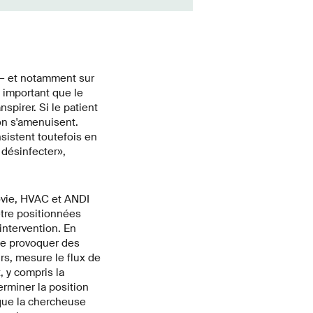
 – et notamment sur
t important que le
spirer. Si le patient
on s'amenuisent.
sistent toutefois en
 désinfecter»,
ovie, HVAC et ANDI
tre positionnées
intervention. En
me provoquer des
rs, mesure le flux de
, y compris la
rminer la position
ique la chercheuse