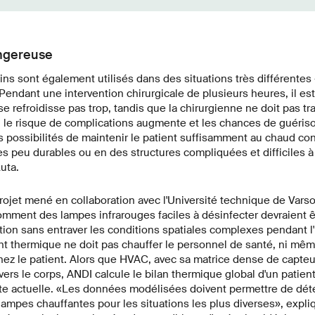
ngereuse
ns sont également utilisés dans des situations très différentes
 Pendant une intervention chirurgicale de plusieurs heures, il es
e refroidisse pas trop, tandis que la chirurgienne ne doit pas tran
, le risque de complications augmente et les chances de guéris
s possibilités de maintenir le patient suffisamment au chaud con
es peu durables ou en des structures compliquées et difficiles à
uta.
rojet mené en collaboration avec l'Université technique de Vars
mment des lampes infrarouges faciles à désinfecter devraient ê
ation sans entraver les conditions spatiales complexes pendant l'
nt thermique ne doit pas chauffer le personnel de santé, ni mê
ez le patient. Alors que HVAC, avec sa matrice dense de capteu
ers le corps, ANDI calcule le bilan thermique global d'un patient
e actuelle. «Les données modélisées doivent permettre de déte
lampes chauffantes pour les situations les plus diverses», expl