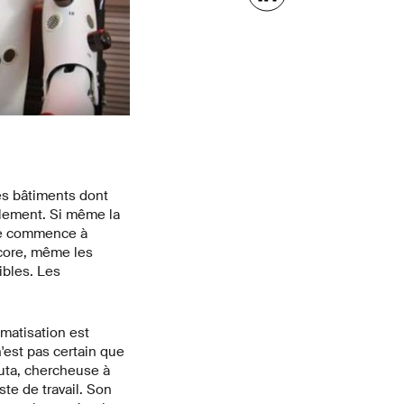
des bâtiments dont
blement. Si même la
nte commence à
ncore, même les
ibles. Les
imatisation est
n'est pas certain que
kuta, chercheuse à
te de travail. Son