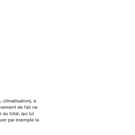
La caméra thermique le rend visible: le corps du Manikin HV
températures agréables au moyen d'une lampe opératoire, tand
Image: Empa
, climatisation), à
uvement de l'air ne
u total, qui lui
uer par exemple la