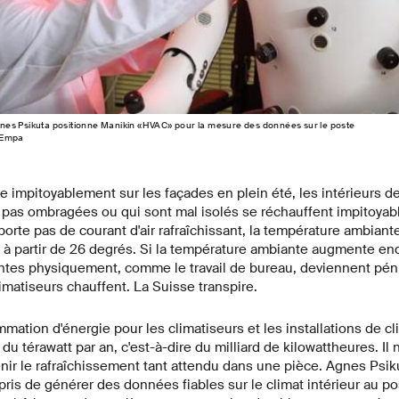
es Psikuta positionne Manikin «HVAC» pour la mesure des données sur le poste
: Empa
pe impitoyablement sur les façades en plein été, les intérieurs 
t pas ombragées ou qui sont mal isolés se réchauffent impitoya
porte pas de courant d'air rafraîchissant, la température ambia
 à partir de 26 degrés. Si la température ambiante augmente e
antes physiquement, comme le travail de bureau, deviennent pén
limatiseurs chauffent. La Suisse transpire.
mation d'énergie pour les climatiseurs et les installations de cl
du térawatt par an, c'est-à-dire du milliard de kilowattheures. Il 
nir le rafraîchissement tant attendu dans une pièce. Agnes Psi
pris de générer des données fiables sur le climat intérieur au pos