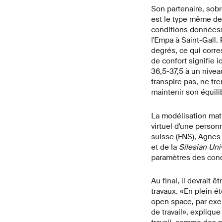
Son partenaire, so
est le type même de 
conditions données»
l'Empa à Saint-Gall.
degrés, ce qui corre
de confort signifie 
36,5-37,5 à un nivea
transpire pas, ne tre
maintenir son équili
La modélisation ma
virtuel d'une personn
suisse (FNS), Agnes 
et de la
Silesian Uni
paramètres des condi
Au final, il devrait
travaux. «En plein é
open space, par exem
de travail», expliqu