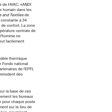
es de HVAC: «ANDI
re humain dans les
and Textiles
de
 constante à 34
 de confort. La zone
mpérature centrale de
, l'homme ne
peut facilement
dèle thermique
le Fonds national
artenaires de l'EPFL
ommodent des
sur la base de ces
ètement les bureaux
ion pour chaque poste
ent sur le lieu de