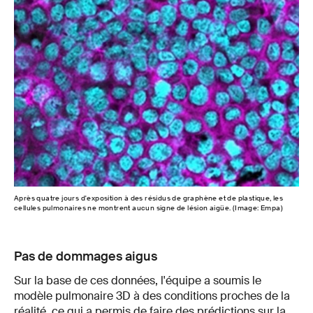
Après quatre jours d'exposition à des résidus de graphène et de plastique, les
Sel
cellules pulmonaires ne montrent aucun signe de lésion aigüe. (Image: Empa)
pro
Pas de dommages aigus
Sur la base de ces données, l'équipe a soumis le
modèle pulmonaire 3D à des conditions proches de la
réalité, ce qui a permis de faire des prédictions sur la