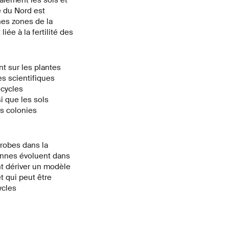
alement les sols et
e du Nord est
ines zones de la
ée à la fertilité des
t sur les plantes
es scientifiques
 cycles
si que les sols
es colonies
crobes dans la
ennes évoluent dans
nt dériver un modèle
t qui peut être
ycles