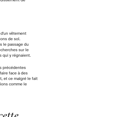
u d'un vêtement
lons de sol.
ais le passage du
recherches sur le
s qui y régnaient.
mes précédentes
faire face à des
 et ce malgré le fait
gions comme le
cette