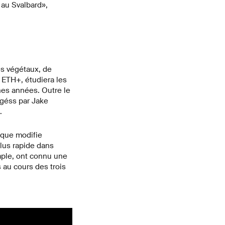
 au Svalbard»,
es végétaux, de
 ETH+, étudiera les
es années. Outre le
igéss par Jake
.
ique modifie
lus rapide dans
mple, ont connu une
au cours des trois