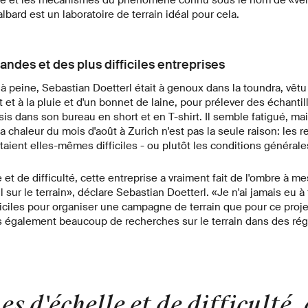
valbard est un laboratoire de terrain idéal pour cela.
andes et des plus difficiles entreprises
s à peine, Sebastian Doetterl était à genoux dans la toundra, vêt
et à la pluie et d'un bonnet de laine, pour prélever des échantil
ssis dans son bureau en short et en T-shirt. Il semble fatigué, m
 la chaleur du mois d'août à Zurich n'est pas la seule raison: les 
taient elles-mêmes difficiles - ou plutôt les conditions générale
 et de difficulté, cette entreprise a vraiment fait de l'ombre à 
sur le terrain», déclare Sebastian Doetterl. «Je n'ai jamais eu à 
ficiles pour organiser une campagne de terrain que pour ce projet,
 également beaucoup de recherches sur le terrain dans des ré
s d'échelle et de difficulté, 