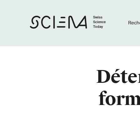
Swiss
Science
Rech
Today
Déter
form