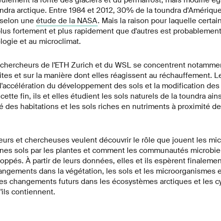
ulement la fonte des glaciers et du permafrost, mais modifie ég
undra arctique. Entre 1984 et 2012, 30% de la toundra d'Amériqu
 selon une
étude de la NASA
. Mais la raison pour laquelle certa
lus fortement et plus rapidement que d'autres est probablement li
ologie et au microclimat.
chercheurs de l'ETH Zurich et du WSL se concentrent notammen
ites et sur la manière dont elles réagissent au réchauffement. L
'accélération du développement des sols et la modification des
tte fin, ils et elles étudient les sols naturels de la toundra ain
é des habitations et les sols riches en nutriments à proximité d
eurs et chercheuses veulent découvrir le rôle que jouent les mi
unes sols par les plantes et comment les communautés microbi
oppés. À partir de leurs données, elles et ils espèrent finaleme
angements dans la végétation, les sols et les microorganismes e
 les changements futurs dans les écosystèmes arctiques et les c
ils contiennent.