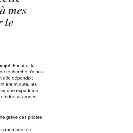
 à mes
 le
ojet. Ensuite, la
 de recherche n'a pas
nt elle dépendait
rnière minute, les
rmer une expédition
atteindre ses zones
une grève des pilotes
 les membres de