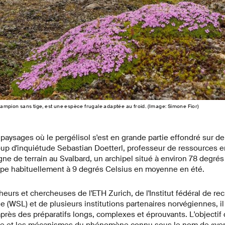
campion sans tige, est une espèce frugale adaptée au froid. (Image: Simone Fior)
aysages où le pergélisol s'est en grande partie effondré sur de
p d'inquiétude Sebastian Doetterl, professeur de ressources en 
ne de terrain au Svalbard, un archipel situé à environ 78 degrés 
pe habituellement à 9 degrés Celsius en moyenne en été.
eurs et chercheuses de l'ETH Zurich, de l'Institut fédéral de rec
e (WSL) et de plusieurs institutions partenaires norvégiennes, il 
 après des préparatifs longs, complexes et éprouvants. L'objectif 
exte et les mécanismes du phénomène connu sous le nom de «ve