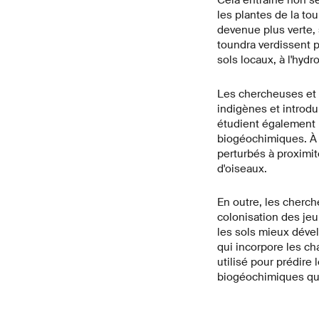
Cela entraîne non se
les plantes de la to
devenue plus verte,
toundra verdissent p
sols locaux, à l'hydr
Les chercheuses et 
indigènes et introdu
étudient également l
biogéochimiques. À ce
perturbés à proximit
d'oiseaux.
En outre, les cherch
colonisation des je
les sols mieux dével
qui incorpore les ch
utilisé pour prédire
biogéochimiques qu'