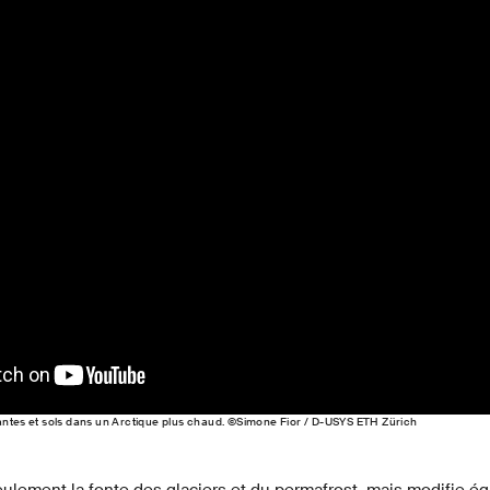
antes et sols dans un Arctique plus chaud. ©Simone Fior / D-USYS ETH Zürich