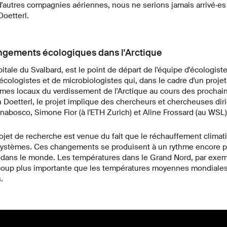
d'autres compagnies aériennes, nous ne serions jamais arrivé·es
oetterl.
ngements écologiques dans l'Arctique
itale du Svalbard, est le point de départ de l'équipe d'écologist
ologistes et de microbiologistes qui, dans le cadre d'un projet
es locaux du verdissement de l'Arctique au cours des prochain
Doetterl, le projet implique des chercheurs et chercheuses dir
abosco, Simone Fior (à l'ETH Zurich) et Aline Frossard (au WSL)
ojet de recherche est venue du fait que le réchauffement climat
ystèmes. Ces changements se produisent à un rythme encore p
urs dans le monde. Les températures dans le Grand Nord, par exe
up plus importante que les températures moyennes mondiales 
.