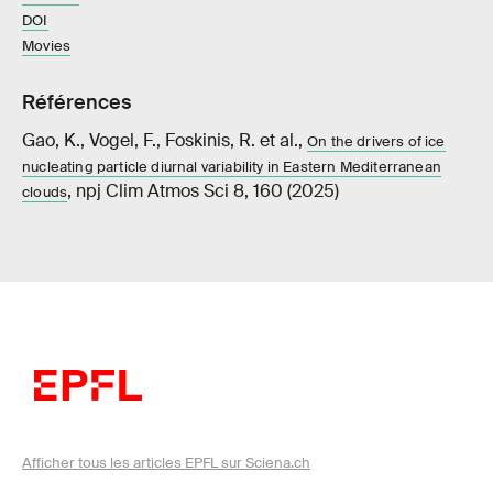
DOI
Movies
Références
Gao, K., Vogel, F., Foskinis, R. et al.,
On the drivers of ice
nucleating particle diurnal variability in Eastern Mediterranean
, npj Clim Atmos Sci 8, 160 (2025)
clouds
Afficher tous les articles EPFL sur Sciena.ch