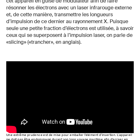
cet appareil en guise de modulateur afin de faire
résonner les électrons avec un laser infrarouge externe
et, de cette manière, transmettre les longueurs
d’impulsion de ce dernier au rayonnement X. Puisque
seule une petite fraction d’électrons est utilisée, à savoir
ceux qui se superposent à l’impulsion laser, on parle de
«slicing» («trancher», en anglais).
Une extrême prudence est de mise pour emballer l’élément d’insertion. L’appareil
ne doit pas être endommagé durant son long voyage maritime afin d’arriver en