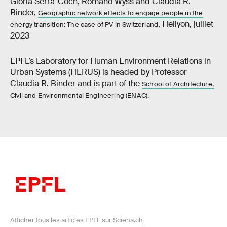
Glòria Serra-Coch, Romano Wyss and Claudia R.
Binder,
Geographic network effects to engage people in the
, Heliyon, juillet
energy transition: The case of PV in Switzerland
2023
EPFL’s Laboratory for Human Environment Relations in
Urban Systems (HERUS) is headed by Professor
Claudia R. Binder and is part of the
School of Architecture,
Civil and Environmental Engineering (ENAC).
Afficher tous les articles EPFL sur Sciena.ch