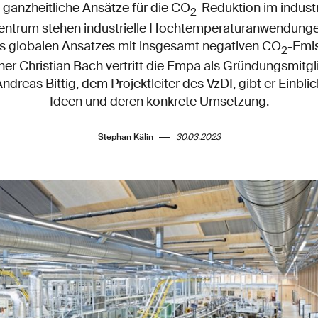
ganzheitliche Ansätze für die CO
-Reduktion im indust
2
Zentrum stehen industrielle Hochtemperaturanwendung
es globalen Ansatzes mit insgesamt negativen CO
-Emis
2
r Christian Bach vertritt die Empa als Gründungsmitgli
reas Bittig, dem Projektleiter des VzDI, gibt er Einblick
Ideen und deren konkrete Umsetzung.
Stephan Kälin
30.03.2023