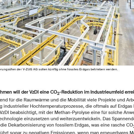
erungsöfen der V-ZUG AG sollen künftig ohne fossiles Erdgas betrieben werden.
hmen will der VzDI eine CO
-Reduktion im Industrieumfeld erre
2
end für die Raumwärme und die Mobilität viele Projekte und Arbei
g industrieller Hochtemperaturprozesse, die oftmals auf Erdgas
VzDI beabsichtigt, mit der Methan-Pyrolyse eine für solche An
echnologie einzusetzen und weiterzuentwickeln. Das Spannend
 die Dekarbonisierung von fossilem Erdgas, was eine rasche CO
 führt sogar zu negativen Emissionen, wenn man erneuerbares 