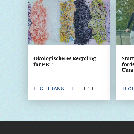
Ökologischeres Recycling
Star
für PET
förd
Unte
TECHTRANSFER
TEC
EPFL