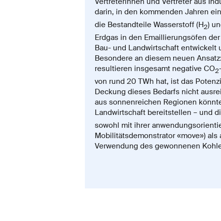
Vertreterinnen und Vertreter aus In
darin, in den kommenden Jahren ein
die Bestandteile Wasserstoff (H
) u
2
Erdgas in den Emaillierungsöfen de
Bau- und Landwirtschaft entwickelt 
Besondere an diesem neuen Ansatz: 
resultieren insgesamt negative CO
2
von rund 20 TWh hat, ist das Potenz
Deckung dieses Bedarfs nicht ausrei
aus sonnenreichen Regionen könnte
Landwirtschaft bereitstellen – und 
sowohl mit ihrer anwendungsorientie
Mobilitätsdemonstrator «move») als 
Verwendung des gewonnenen Kohlen