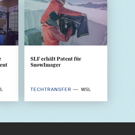
e
SLF erhält Patent für
ent
SnowImager
TECHTRANSFER
FL
WSL