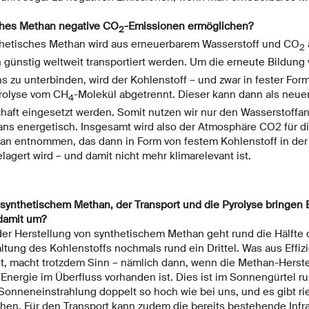
ches Methan negative CO
-Emissionen ermöglichen?
2
thetisches Methan wird aus erneuerbarem Wasserstoff und CO
2
n günstig weltweit transportiert werden. Um die erneute Bildung
zu unterbinden, wird der Kohlenstoff – und zwar in fester Form!
rolyse vom CH
-Molekül abgetrennt. Dieser kann dann als neuer
4
haft eingesetzt werden. Somit nutzen wir nur den Wasserstoffan
ns energetisch. Insgesamt wird also der Atmosphäre CO2 für di
n entnommen, das dann in Form von festem Kohlenstoff in der
lagert wird – und damit nicht mehr klimarelevant ist.
synthetischem Methan, der Transport und die Pyrolyse bringen E
damit um?
der Herstellung von synthetischem Methan geht rund die Hälfte 
tung des Kohlenstoffs nochmals rund ein Drittel. Was aus Effizi
t, macht trotzdem Sinn – nämlich dann, wenn die Methan-Herst
 Energie im Überfluss vorhanden ist. Dies ist im Sonnengürtel 
ie Sonneneinstrahlung doppelt so hoch wie bei uns, und es gibt 
hen. Für den Transport kann zudem die bereits bestehende Infra