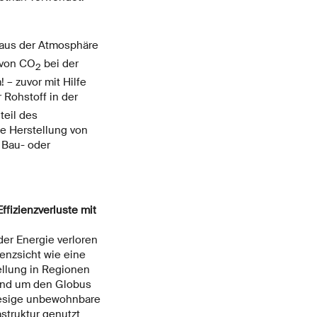
aus der Atmosphäre
 von CO
bei der
2
 – zuvor mit Hilfe
 Rohstoff in der
teil des
e Herstellung von
 Bau- oder
ffizienzverluste mit
der Energie verloren
enzsicht wie eine
ellung in Regionen
rund um den Globus
riesige unbewohnbare
struktur genutzt