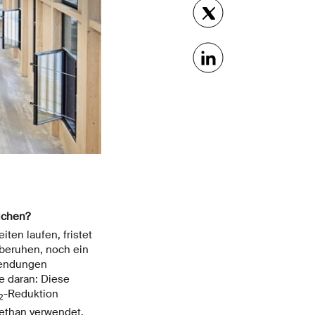
ichen?
ten laufen, fristet
 beruhen, noch ein
wendungen
e daran: Diese
-Reduktion
2
Methan verwendet.