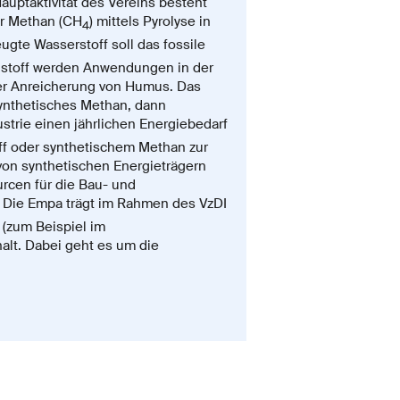
auptaktivität des Vereins besteht
er Methan (CH
) mittels Pyrolyse in
4
eugte Wasserstoff soll das fossile
enstoff werden Anwendungen in der
oder Anreicherung von Humus. Das
synthetisches Methan, dann
ustrie einen jährlichen Energiebedarf
off oder synthetischem Methan zur
von synthetischen Energieträgern
rcen für die Bau- und
. Die Empa trägt im Rahmen des VzDI
 (zum Beispiel im
alt. Dabei geht es um die