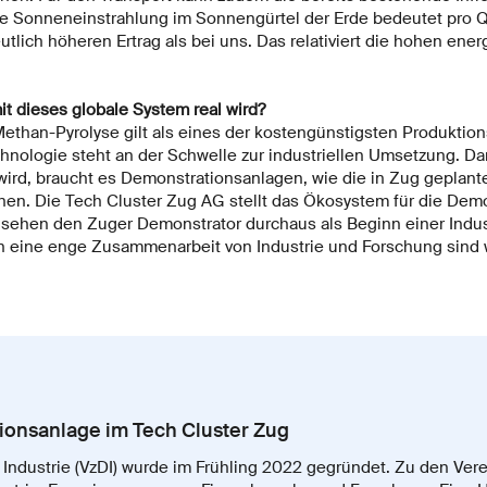
e Sonneneinstrahlung im Sonnengürtel der Erde bedeutet pro 
utlich höheren Ertrag als bei uns. Das relativiert die hohen ene
t dieses globale System real wird?
Methan-Pyrolyse gilt als eines der kostengünstigsten Produktion
chnologie steht an der Schwelle zur industriellen Umsetzung. Da
ird, braucht es Demonstrationsanlagen, wie die in Zug geplant
n. Die Tech Cluster Zug AG stellt das Ökosystem für die Demo
r sehen den Zuger Demonstrator durchaus als Beginn einer Indus
 eine enge Zusammenarbeit von Industrie und Forschung sind w
ionsanlage im Tech Cluster Zug
 Industrie (VzDI) wurde im Frühling 2022 gegründet. Zu den Ver