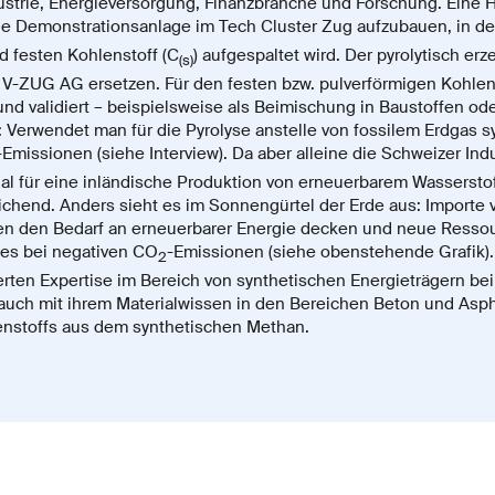
dustrie, Energieversorgung, Finanzbranche und Forschung. Eine H
e Demonstrationsanlage im Tech Cluster Zug aufzubauen, in d
nd festen Kohlenstoff (C
) aufgespaltet wird. Der pyrolytisch erz
(s)
r V-ZUG AG ersetzen. Für den festen bzw. pulverförmigen Kohl
und validiert – beispielsweise als Beimischung in Baustoffen 
Verwendet man für die Pyrolyse anstelle von fossilem Erdgas 
-Emissionen (siehe Interview). Da aber alleine die Schweizer Ind
ial für eine inländische Produktion von erneuerbarem Wasserst
chend. Anders sieht es im Sonnengürtel der Erde aus: Importe 
n den Bedarf an erneuerbarer Energie decken und neue Ressou
dies bei negativen CO
-Emissionen (siehe obenstehende Grafik)
2
rten Expertise im Bereich von synthetischen Energieträgern bei
auch mit ihrem Materialwissen in den Bereichen Beton und Asph
stoffs aus dem synthetischen Methan.