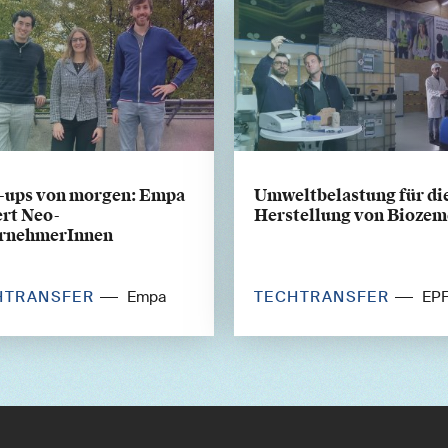
t-ups von morgen: Empa
Umweltbelastung für di
ert Neo-
Herstellung von Biozem
rnehmerInnen
HTRANSFER
TECHTRANSFER
Empa
EP