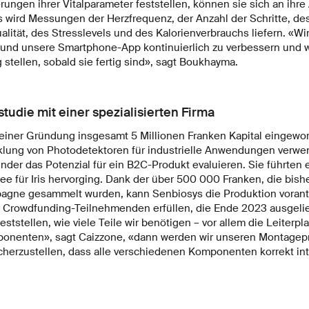
rungen ihrer Vitalparameter feststellen, können sie sich an ihre
is wird Messungen der Herzfrequenz, der Anzahl der Schritte, de
ualität, des Stresslevels und des Kalorienverbrauchs liefern. «Wi
 und unsere Smartphone-App kontinuierlich zu verbessern und
 stellen, sobald sie fertig sind», sagt Boukhayma.
tudie mit einer spezialisierten Firma
seiner Gründung insgesamt 5 Millionen Franken Kapital eingewo
icklung von Photodetektoren für industrielle Anwendungen verwe
nder das Potenzial für ein B2C-Produkt evaluieren. Sie führten 
dee für Iris hervorging. Dank der über 500 000 Franken, die bishe
gne gesammelt wurden, kann Senbiosys die Produktion vorant
 Crowdfunding-Teilnehmenden erfüllen, die Ende 2023 ausgelie
ststellen, wie viele Teile wir benötigen – vor allem die Leiterpl
nenten», sagt Caizzone, «dann werden wir unseren Montagep
cherzustellen, dass alle verschiedenen Komponenten korrekt int