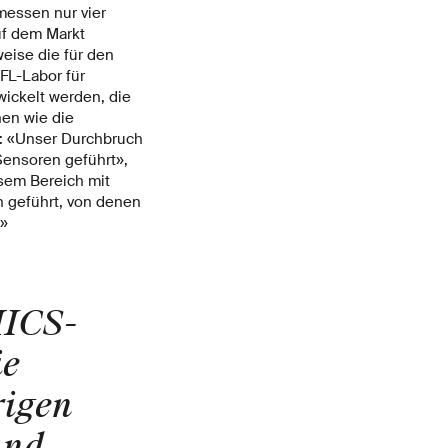
messen nur vier
uf dem Markt
weise die für den
FL-Labor für
ickelt werden, die
nen wie die
: «Unser Durchbruch
Sensoren geführt»,
esem Bereich mit
n geführt, von denen
.»
MICS-
ie
rigen
und