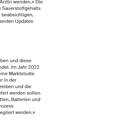
 Ärztin wenden.» Die
s Sauerstoffgehalts
r beabsichtigen,
 werden Updates
rben und diese
ndet. Im Jahr 2022
eine Marktstudie
r in der
reiben und die
fert werden sollen.
atten, Batterien und
rozess
egriert werden.»