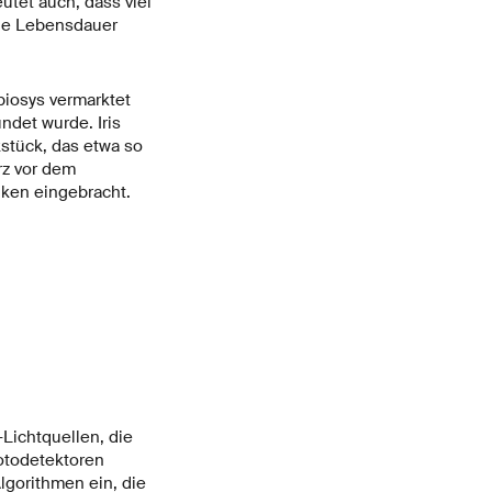
utet auch, dass viel
che Lebensdauer
biosys vermarktet
det wurde. Iris
stück, das etwa so
rz vor dem
nken eingebracht.
Lichtquellen, die
otodetektoren
lgorithmen ein, die