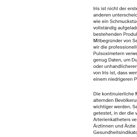
Iris ist nicht der e
anderen unterscheide
wie ein Schmuckstüc
vollständig aufgela
bestehenden Produk
Mitbegründer von Se
wir die professione
Pulsoximetern verwe
genug Daten, um Dur
oder unhandlicheren 
von Iris ist, dass w
einem niedrigeren P
Die kontinuierliche
alternden Bevölkeru
wichtiger werden. Se
getestet, in der di
Arterienkatheters ve
Ärztinnen und Ärzte
Gesundheitsindikato