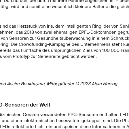
in Durchbruch, der durch mehrere Patente abgesichert ist – bede
ötigt wird und somit eine wesentlich kleinere Batterie die glei
ind das Herzstück von Iris, dem intelligenten Ring, der von Sen
ehmen, das 2018 von zwei ehemaligen EPFL-Doktoranden gegrün
hl von Sensoren zur Gesundheitsüberwachung in einem Schmuck
hering. Die Crowdfunding-Kampagne des Unternehmens steht ku
ereits das Fünffache des ursprünglichen Ziels von 100 000 Fra
ris vom Prototyp zur Serienreife gebracht werden.
und Assim Boukhayma, Mitbegründer © 2023 Alain Herzog
PG-Sensoren der Welt
dizinischen Geräten verwendeten PPG-Sensoren enthalten LED-
 und einem elektronischen Lesesystem gekoppelt sind. Die Ph
EDs reflektierte Licht ein und speisen diese Informationen in A