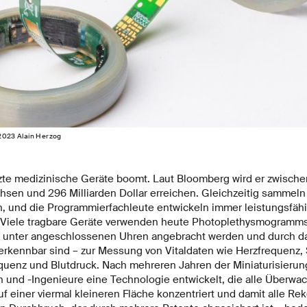
 2023 Alain Herzog
tzte medizinische Geräte boomt. Laut Bloomberg wird er zwisc
sen und 296 Milliarden Dollar erreichen. Gleichzeitig sammel
n, und die Programmierfachleute entwickeln immer leistungsfäh
. Viele tragbare Geräte verwenden heute Photoplethysmogramm
B. unter angeschlossenen Uhren angebracht werden und durch da
erkennbar sind – zur Messung von Vitaldaten wie Herzfrequenz, 
quenz und Blutdruck. Nach mehreren Jahren der Miniaturisieru
 und -Ingenieure eine Technologie entwickelt, die alle Überw
 einer viermal kleineren Fläche konzentriert und damit alle Rek