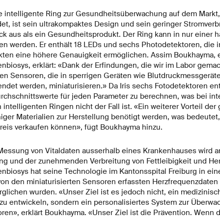
rste intelligente Ring zur Gesundheitsüberwachung auf dem Markt
t, ist sein ultrakompaktes Design und sein geringer Stromverbra
k aus als ein Gesundheitsprodukt. Der Ring kann in nur einer 
den werden. Er enthält 18 LEDs und sechs Photodetektoren, die i
ten eine höhere Genauigkeit ermöglichen. Assim Boukhayma, e
nbiosys, erklärt: «Dank der Erfindungen, die wir im Labor gema
llen Sensoren, die in sperrigen Geräten wie Blutdruckmessgerät
ndet werden, miniaturisieren.» Da Iris sechs Fotodetektoren en
chschnittswerte für jeden Parameter zu berechnen, was bei int
intelligenten Ringen nicht der Fall ist. «Ein weiterer Vorteil de
eniger Materialien zur Herstellung benötigt werden, was bedeutet,
reis verkaufen können», fügt Boukhayma hinzu.
 Messung von Vitaldaten ausserhalb eines Krankenhauses wird a
ng und der zunehmenden Verbreitung von Fettleibigkeit und He
nbiosys hat seine Technologie im Kantonsspital Freiburg in ein
e von den miniaturisierten Sensoren erfassten Herzfrequenzdaten
rglichen wurden. «Unser Ziel ist es jedoch nicht, ein medizinisc
 zu entwickeln, sondern ein personalisiertes System zur Überw
ren», erklärt Boukhayma. «Unser Ziel ist die Prävention. Wenn 