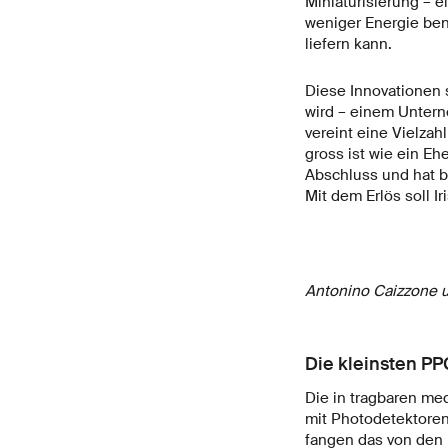
Miniaturisierung – e
weniger Energie ben
liefern kann.
Diese Innovationen s
wird – einem Untern
vereint eine Vielza
gross ist wie ein E
Abschluss und hat b
Mit dem Erlös soll I
Antonino Caizzone 
Die kleinsten P
Die in tragbaren me
mit Photodetektoren
fangen das von den L