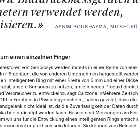
etern verwendet werden,
isieren.
»
ASSIM BOUKHAYMA, MITBEGR
um einen einzelnen Finger
etektoren von Senbiosys werden bereits in einer Reihe von ele
. in Hörgeräten, die von anderen Unternehmen hergestellt werde
en intelligenten Ring mit einer Breite von 5 mm und einer Dick
nzial, unsere Sensoren zu nutzen, um ein neues Produkt direkt f
d Verbraucher zu entwickeln», sagt Caizzone: «Mehrere Zeitschri
019 in Frontiers in Physiology
erscheint, haben gezeigt, dass di
ndgelenk nicht ideal ist, da die Zuverlässigkeit der Daten durc
s beeinträchtigt werden kann. Besser sind Messungen am Fing
m wir uns für die Entwicklung eines intelligenten Rings entschi
n manchmal unpraktisch sein können. Sie können zum Beispiel