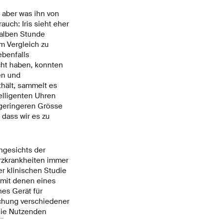
, aber was ihn von
uch: Iris sieht eher
halben Stunde
m Vergleich zu
benfalls
cht haben, konnten
en und
thält, sammelt es
elligenten Uhren
r geringeren Grösse
 dass wir es zu
ngesichts der
rzkrankheiten immer
er klinischen Studie
 mit denen eines
hes Gerät für
achung verschiedener
die Nutzenden