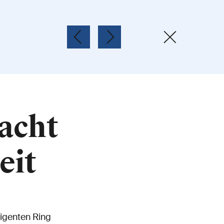
wacht
eit
ligenten Ring