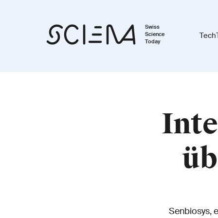
Swiss
Science
Tech
Today
Inte
üb
Senbiosys, e