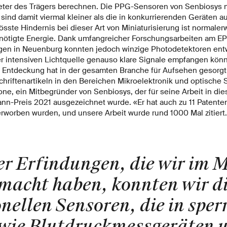
eter des Trägers berechnen. Die PPG-Sensoren von Senbiosys 
sind damit viermal kleiner als die in konkurrierenden Geräten a
össte Hindernis bei dieser Art von Miniaturisierung ist normaler
nötigte Energie. Dank umfangreicher Forschungsarbeiten am EP
ngen in Neuenburg konnten jedoch winzige Photodetektoren entw
ger intensiven Lichtquelle genauso klare Signale empfangen kön
 Entdeckung hat in der gesamten Branche für Aufsehen gesorgt
chriftenartikeln in den Bereichen Mikroelektronik und optische 
ne, ein Mitbegründer von Senbiosys, der für seine Arbeit in di
n-Preis 2021 ausgezeichnet wurde. «Er hat auch zu 11 Patente
erworben wurden, und unsere Arbeit wurde rund 1000 Mal zitiert
r Erfindungen, die wir im 
macht haben, konnten wir d
nellen Sensoren, die in sper
wie Blutdruckmessgeräten 