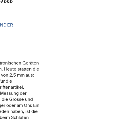
ÜNDER
ktronischen Geräten
n. Heute statten die
e von 2,5 mm aus:
ür die
ftenartikel,
e Messung der
h die Grösse und
er oder am Ohr. Ein
eden haben, ist die
 beim Schlafen