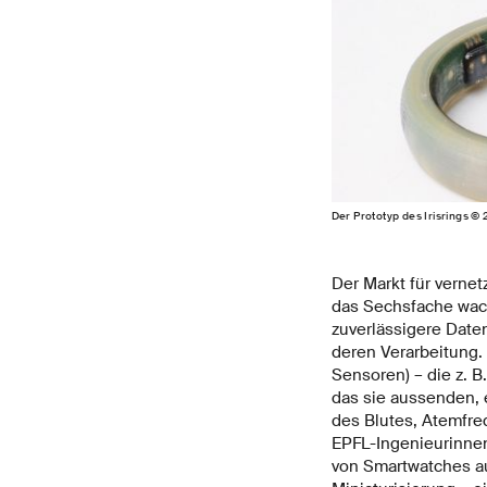
Der Prototyp des Irisrings ©
Der Markt für verne
das Sechsfache wach
zuverlässigere Date
deren Verarbeitung
Sensoren) – die z. 
das sie aussenden, 
des Blutes, Atemfre
EPFL-Ingenieurinnen
von Smartwatches auf