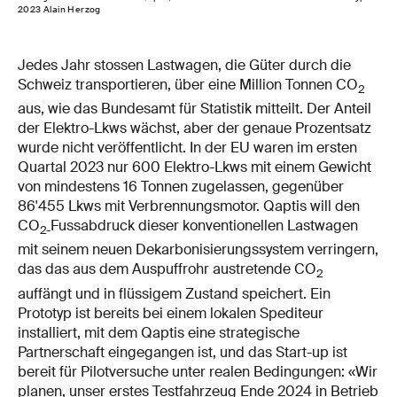
2023 Alain Herzog
Jedes Jahr stossen Lastwagen, die Güter durch die
Schweiz transportieren, über eine Million Tonnen CO
2
aus, wie das Bundesamt für Statistik mitteilt. Der Anteil
der Elektro-Lkws wächst, aber der genaue Prozentsatz
wurde nicht veröffentlicht. In der EU waren im ersten
Quartal 2023 nur 600 Elektro-Lkws mit einem Gewicht
von mindestens 16 Tonnen zugelassen, gegenüber
86'455 Lkws mit Verbrennungsmotor. Qaptis will den
CO
Fussabdruck dieser konventionellen Lastwagen
2-
mit seinem neuen Dekarbonisierungssystem verringern,
das das aus dem Auspuffrohr austretende CO
2
auffängt und in flüssigem Zustand speichert. Ein
Prototyp ist bereits bei einem lokalen Spediteur
installiert, mit dem Qaptis eine strategische
Partnerschaft eingegangen ist, und das Start-up ist
bereit für Pilotversuche unter realen Bedingungen: «Wir
planen, unser erstes Testfahrzeug Ende 2024 in Betrieb