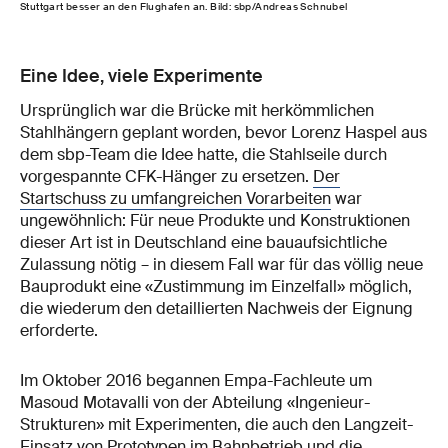
Stuttgart besser an den Flughafen an. Bild: sbp/Andreas Schnubel
Eine Idee, viele Experimente
Ursprünglich war die Brücke mit herkömmlichen
Stahlhängern geplant worden, bevor Lorenz Haspel aus
dem sbp-Team die Idee hatte, die Stahlseile durch
vorgespannte CFK-Hänger zu ersetzen.
Der
Startschuss zu umfangreichen Vorarbeiten
war
ungewöhnlich: Für neue Produkte und Konstruktionen
dieser Art ist in Deutschland eine bauaufsichtliche
Zulassung nötig – in diesem Fall war für das völlig neue
Bauprodukt eine «Zustimmung im Einzelfall» möglich,
die wiederum den detaillierten Nachweis der Eignung
erforderte.
Im Oktober 2016 begannen Empa-Fachleute um
Masoud Motavalli von der Abteilung «Ingenieur-
Strukturen» mit Experimenten, die auch den Langzeit-
Einsatz von Prototypen im Bahnbetrieb und die