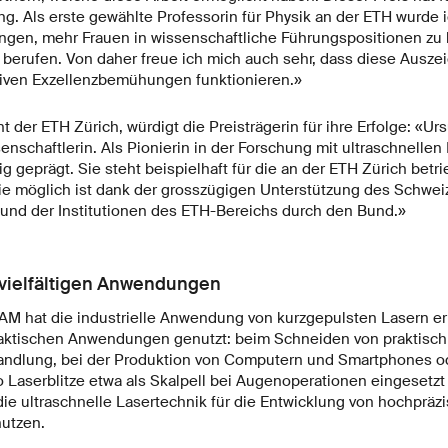
. Als erste gewählte Professorin für Physik an der ETH wurde ic
gen, mehr Frauen in wissenschaftliche Führungspositionen zu b
berufen. Von daher freue ich mich auch sehr, dass diese Auszei
tiven Exzellenzbemühungen funktionieren.»
 der ETH Zürich, würdigt die Preisträgerin für ihre Erfolge: «Ursu
schaftlerin. Als Pionierin in der Forschung mit ultraschnellen L
g geprägt. Sie steht beispielhaft für die an der ETH Zürich betr
ie möglich ist dank der grosszügigen Unterstützung des Schwei
 und der Institutionen des ETH-Bereichs durch den Bund.»
 vielfältigen Anwendungen
AM hat die industrielle Anwendung von kurzgepulsten Lasern er
praktischen Anwendungen genutzt: beim Schneiden von praktisch 
ndlung, bei der Produktion von Computern und Smartphones od
o Laserblitze etwa als Skalpell bei Augenoperationen eingesetz
die ultraschnelle Lasertechnik für die Entwicklung von hochpräz
utzen.