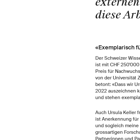
externen
diese Ar
«Exemplarisch fü
Der Schweizer Wisse
ist mit CHF 250'000
Preis für Nachwuchs
von der Universität 
betont: «Dass wir U
2022 auszeichnen kö
und stehen exemplar
Auch Ursula Keller f
ist Anerkennung für
und sogleich meine 
grossartigen Forsc
Partnerinnen und Par