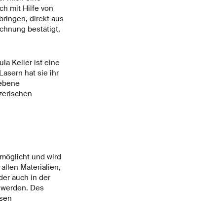
h mit Hilfe von
ringen, direkt aus
chnung bestätigt,
la Keller ist eine
asern hat sie ihr
iebene
zerischen
möglicht und wird
allen Materialien,
er auch in der
t werden. Des
isen