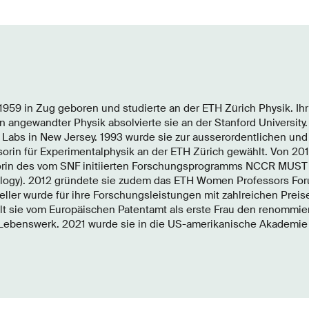
n
 1959 in Zug geboren und studierte an der ETH Zürich Physik. Ih
n angewandter Physik absolvierte sie an der Stanford University.
 Labs in New Jersey. 1993 wurde sie zur ausserordentlichen und
sorin für Experimentalphysik an der ETH Zürich gewählt. Von 20
torin des vom SNF initiierten Forschungsprogramms NCCR MUST (
ogy). 2012 gründete sie zudem das ETH Women Professors Foru
Keller wurde für ihre Forschungsleistungen mit zahlreichen Prei
lt sie vom Europäischen Patentamt als erste Frau den renommie
hr Lebenswerk. 2021 wurde sie in die US-amerikanische Akademi