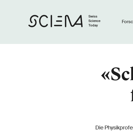
Swiss
Science
Fors
Today
«Sc
Die Physikprofe