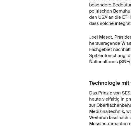
besondere Bedeutung
politischen Bemühun
den USA an die ETH 
dass solche integra
Joël Mesot, Präsident
herausragende Wissen
Fachgebiet nachhalti
Spitzenforschung, d
Nationalfonds (SNF)
Technologie mit
Das Prinzip von SES
heute vielfältig in 
zur Oberflächenbeha
Medizinaltechnik, w
Weiteren lässt sich 
Messinstrumenten n