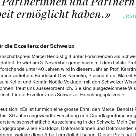
 Partnerinnen und Partnern
beit ermöglicht haben.
»
URSU
r die Exzellenz der Schweiz»
nschaftspreis Marcel Benoist gilt unter Forschenden als Schwe
 dotiert. Er wird am 3. November gemeinsam mit dem Latsis-Prei
forschende unter 40 Jahren wird in diesem Jahr an Prof. Kersti
Zürich verliehen. Bundesrat Guy Parmelin, Präsident der Marcel B
rsula Keller und Kerstin Noëlle Vokinger mit den Schweizer Wis
nnen, freut uns ausserordentlich. Sie sind ausgezeichnete Wi
isch für die Exzellenz des Schweizer Forschungsplatzes.»
reut sich: «Es ist für mich eine grosse Ehre, den Marcel Benoist P
 fast 30 Jahre angewandte Forschung und Grundlagenforschung
erste wissenschaftliche Auszeichnung in der Schweiz. Mein Dan
hungsgruppe, allen Postdocs, Doktorandinnen und Doktoranden 
tnern, welche diese Arbeit ermöglicht haben. Dieser Preis hat f