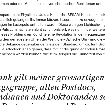
men oder die Mechanismen von chemischen Reaktionen unter
Departement Physik hat Ursula Keller das SESAM-Konzept kontin
sätzlich gelang es ihr, immer kürzere Laserpulse zu erzeugen bis
ngen im Laserpuls enthalten waren. Diese wenigen Lichtschwi
 Puls zum nächsten nicht synchronisiert, was nun in der weiter
ieses Problems ermöglichte eine Revolution in der Frequenzm
u den genauesten Uhren der Welt: die «Optische Uhr» und die «
 die Sekunde gegenüber dem jetzigen Standard, um ca. fünf G
ie Attoclock ist so genau, dass mit ihr die grundlegenden Proz
messen werden können, wie zum Beispiel die Tunnelzeit von e
nk gilt meiner grossartigen
gsgruppe, allen Postdocs,
ndinnen und Doktoranden s