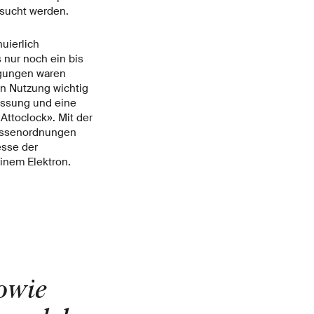
sucht werden.
uierlich
 nur noch ein bis
ngungen waren
en Nutzung wichtig
essung und eine
Attoclock». Mit der
rössenordnungen
esse der
inem Elektron.
owie