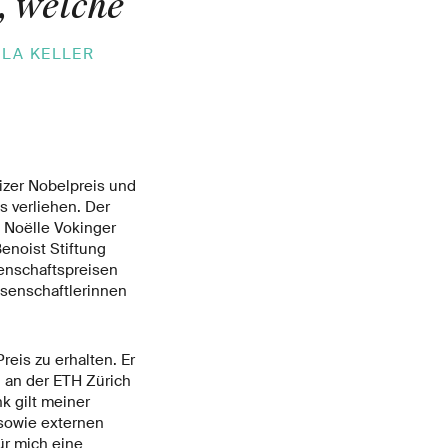
, welche
LA KELLER
izer Nobelpreis und
s verliehen. Der
n Noëlle Vokinger
enoist Stiftung
senschaftspreisen
ssenschaftlerinnen
reis zu erhalten. Er
 an der ETH Zürich
k gilt meiner
sowie externen
ür mich eine