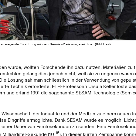
herausragende Forschung mit dem Benoist-​Preis ausgezeichnet. (Bild: Heidi
den wurde, wollten Forschende ihn dazu nutzen, Materialien zu t
erstrahlen gelang dies jedoch nicht, weil sie zu ungenau waren 
. Die Lösung sah man schliesslich in der Verwendung von gepuls
erte Technik erforderte. ETH-Professorin Ursula Keller löste d
tern und erfand 1991 die sogenannte SESAM-Technologie (Semic
r Wissenschaft, der Industrie und der Medizin zu einem neuen In
ise Eingriffe ermöglichte. Dank SESAM wurde es möglich, Licht
it einer Dauer von Femtosekunden zu senden. Eine Femtosekund
-15
r Milliardstel-Sekunde (10
). In dieser kurzen Zeitspanne könn