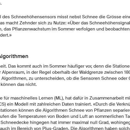
.
al des Schneehöhensensors misst nebst Schnee die Grösse ein
as macht Zehnder sich zu Nutze: «Über das Schneehöhensignal
ein, das Pflanzenwachstum im Sommer verfolgen und beobachten,
dert.»
Algorithmen
neit. Das kommt auch im Sommer häufiger vor, denn die Station
 Alpenraum, in der Regel oberhalb der Waldgrenze zwischen 1
 Algorithmen, zu unterscheiden, ob die Sensoren Schnee oder
 können das nicht.
e für maschinelles Lernen (ML), hat dafür in Zusammenarbeit m
S) ein Modell mit zahlreichen Daten trainiert. «Durch die Verk
ationen können die Algorithmen Schnee von Pflanzen separieren
aufen die Temperaturen von Boden und Luft an sommerlichen Tag
e Schneedecke hingegen hat immer maximal null Grad, wohingeg
 auch im Bereich von Plus-Graden. Die Algorithmen haben so