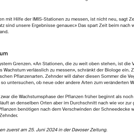
n mit Hilfe der IMIS-Stationen zu messen, ist nicht neu, sagt Z
 sind unsere Ergebnisse genauer.» Das spart Zeit beim nach wi
and.
tum
ystem Grenzen. «An Stationen, die zu weit oben stehen, ist die 
s Wachstum verlässlich zu messen», schränkt der Biologe ein.
ischen Pflanzenarten. Zehnder will daher diesen Sommer die Veg
 so untersuchen, ob neue oder andere Arten zum veränderten W
s zwar die Wachstumsphase der Pflanzen früher beginnt als noch
äuft an denselben Orten aber im Durchschnitt nach wie vor zur g
 Pflanzen benötigen nach dem Verschwinden der Schneedecke w
 Zehnder.
ien zuerst am 25. Juni 2024 in der Davoser Zeitung.