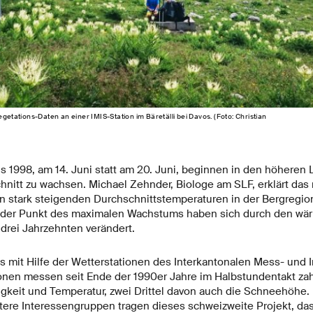
egetations-Daten an einer IMIS-Station im Bäretälli bei Davos. (Foto: Christian
s 1998, am 14. Juni statt am 20. Juni, beginnen in den höheren
hnitt zu wachsen. Michael Zehnder, Biologe am SLF, erklärt das
 stark steigenden Durchschnittstemperaturen in der Bergregio
der Punkt des maximalen Wachstums haben sich durch den wär
drei Jahrzehnten verändert.
as mit Hilfe der Wetterstationen des Interkantonalen Mess- und
ionen messen seit Ende der 1990er Jahre im Halbstundentakt za
keit und Temperatur, zwei Drittel davon auch die Schneehöhe.
re Interessengruppen tragen dieses schweizweite Projekt, das 