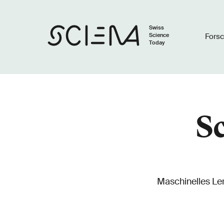
Swiss
Science
Fors
Today
S
Maschinelles Ler