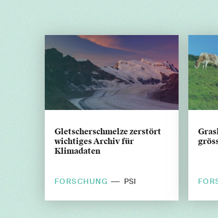
Gletscherschmelze zerstört
Gras
wichtiges Archiv für
grös
Klimadaten
FORSCHUNG
FOR
PSI