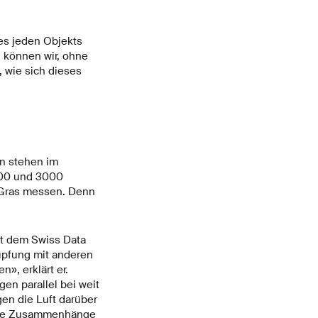
es jeden Objekts
 können wir, ohne
 wie sich dieses
en stehen im
800 und 3000
 Gras messen. Denn
it dem Swiss Data
nüpfung mit anderen
», erklärt er.
en parallel bei weit
en die Luft darüber
lche Zusammenhänge