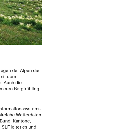
 Lagen der Alpen die
 mit dem
n. Auch die
meren Bergfrühling
 Informationssystems
hlreiche Wetterdaten
 Bund, Kantone,
SLF leitet es und