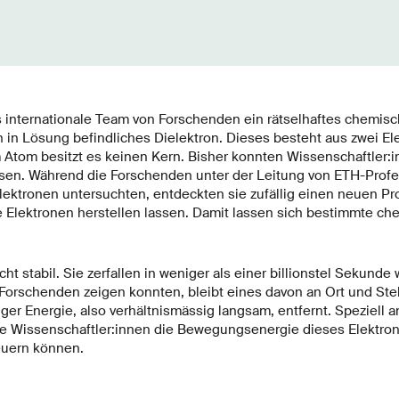
as internationale Team von Forschenden ein rätselhaftes chemis
 in Lösung befindliches Dielektron. Dieses besteht aus zwei El
Atom besitzt es keinen Kern. Bisher konnten Wissenschaftler:
isen. Während die Forschenden unter der Leitung von ETH-Profe
elektronen untersuchten, entdeckten sie zufällig einen neuen Pr
Elektronen herstellen lassen. Damit lassen sich bestimmte ch
ht stabil. Sie zerfallen in weniger als einer billionstel Sekunde 
 Forschenden zeigen konnten, bleibt eines davon an Ort und Ste
ger Energie, also verhältnismässig langsam, entfernt. Speziell 
ie Wissenschaftler:innen die Bewegungsenergie dieses Elektron
euern können.