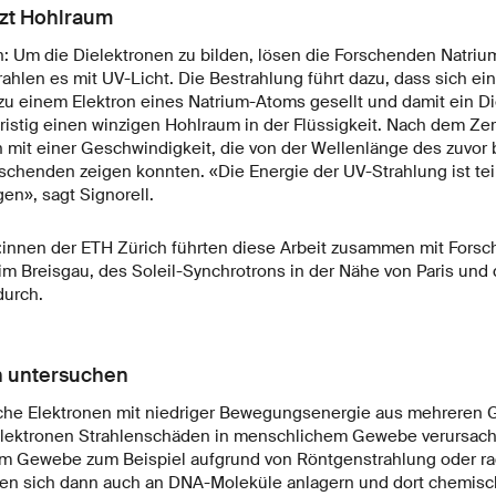
tzt Hohlraum
: Um die Dielektronen zu bilden, lösen die Forschenden Natrium
hlen es mit UV-Licht. Die Bestrahlung führt dazu, dass sich ei
 einem Elektron eines Natrium-Atoms gesellt und damit ein Die
ristig einen winzigen Hohlraum in der Flüssigkeit. Nach dem Zer
n mit einer Geschwindigkeit, die von der Wellenlänge des zuvor
rschenden zeigen konnten. «Die Energie der UV-Strahlung ist tei
en», sagt Signorell.
:innen der ETH Zürich führten diese Arbeit zusammen mit Fors
 im Breisgau, des Soleil-Synchrotrons in der Nähe von Paris und 
durch.
n untersuchen
lche Elektronen mit niedriger Bewegungsenergie aus mehreren 
 Elektronen Strahlenschäden in menschlichem Gewebe verursac
m Gewebe zum Beispiel aufgrund von Röntgenstrahlung oder rad
nen sich dann auch an DNA-Moleküle anlagern und dort chemis