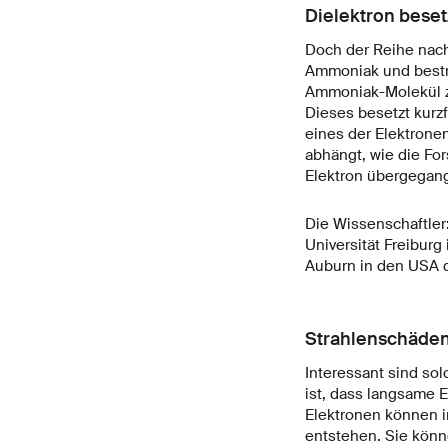
Dielektron bese
Doch der Reihe nach
Ammoniak und bestra
Ammoniak-Molekül zu
Dieses besetzt kurzf
eines der Elektrone
abhängt, wie die Fo
Elektron übergegang
Die Wissenschaftler
Universität Freiburg
Auburn in den USA 
Strahlenschäde
Interessant sind so
ist, dass langsame
Elektronen können i
entstehen. Sie kön