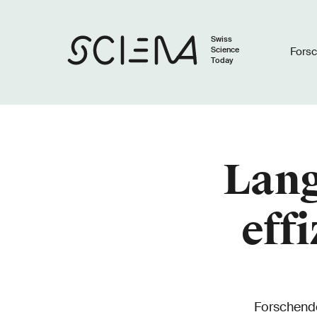
Swiss
Science
Fors
Today
Lang
eff
Forschende