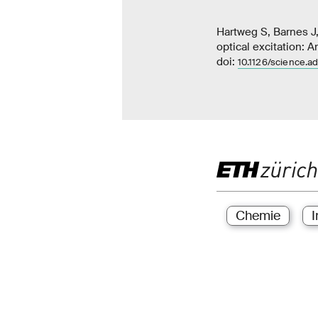
Hartweg S, Barnes J,
optical excitation: 
doi:
10.1126/science.a
Chemie
I