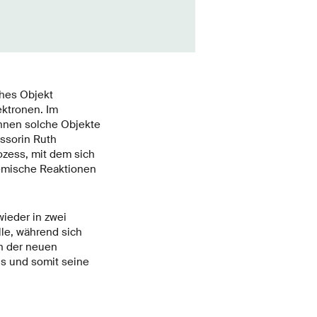
ches Objekt
ektronen. Im
innen solche Objekte
ssorin Ruth
ozess, mit dem sich
emische Reaktionen
wieder in zwei
lle, während sich
an der neuen
s und somit seine