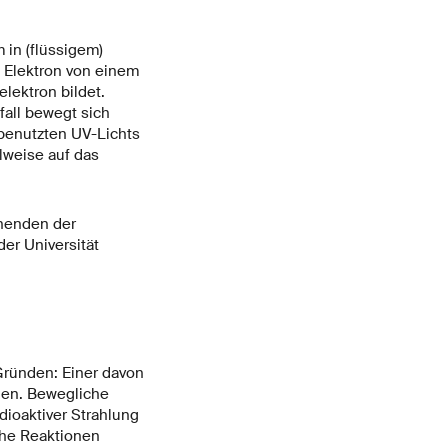
 in (flüssigem)
n Elektron von einem
lektron bildet.
fall bewegt sich
 benutzten UV-Lichts
lweise auf das
chenden der
der Universität
Gründen: Einer davon
hen. Bewegliche
ioaktiver Strahlung
che Reaktionen