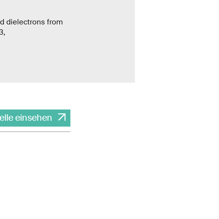
ed dielectrons from
3,
elle einsehen