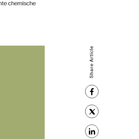
mmte chemische
Share Article