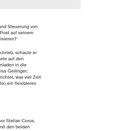
 und Steuerung von
 Post auf seinem
isieren?
hrieb, schaute er
kete auf den
nladen in die
ss Geilinger:
chtet, was viel Zeit
so ein flexibleres
or Stelian Coros.
mit den beiden