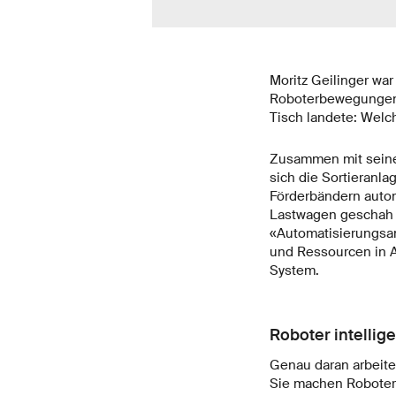
Moritz Geilinger wa
Roboterbewegungen v
Tisch landete: Welc
Zusammen mit seinem
sich die Sortieranla
Förderbändern autom
Lastwagen geschah d
«Automatisierungsanl
und Ressourcen in A
System.
Roboter intellig
Genau daran arbeite
Sie machen Roboter 