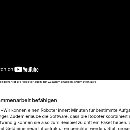
ics befähigt die Roboter auch zur Zusammenarbeit. (Animation: zVg)
ammenarbeit befähigen
: «Wir können einen Roboter innert Minuten für bestimmte Aufga
nger. Zudem erlaube die Software, dass die Roboter koordiniert
twendig können sie also zum Beispiel zu dritt ein Paket heben.
iel Geld eine neue Infrastruktur eingerichtet werden. Statt grös