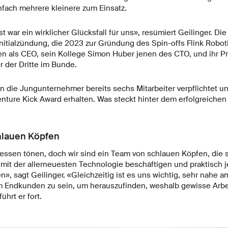
ach mehrere kleinere zum Einsatz.
t war ein wirklicher Glücksfall für uns», resümiert Geilinger. Di
Initialzündung, die 2023 zur Gründung des Spin-offs Flink Roboti
 als CEO, sein Kollege Simon Huber jenen des CTO, und ihr Pr
r der Dritte im Bunde.
en die Jungunternehmer bereits sechs Mitarbeiter verpflichtet u
nture Kick Award erhalten. Was steckt hinter dem erfolgreichen 
hlauen Köpfen
ssen tönen, doch wir sind ein Team von schlauen Köpfen, die 
mit der allerneuesten Technologie beschäftigen und praktisch j
», sagt Geilinger. «Gleichzeitig ist es uns wichtig, sehr nahe 
 Endkunden zu sein, um herauszufinden, weshalb gewisse Arbe
ührt er fort.