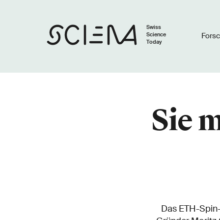
Swiss
Science
Fors
Today
Sie m
Das ETH-Spin-o