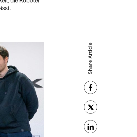
elt, die Roboter
ässt.
Share Article