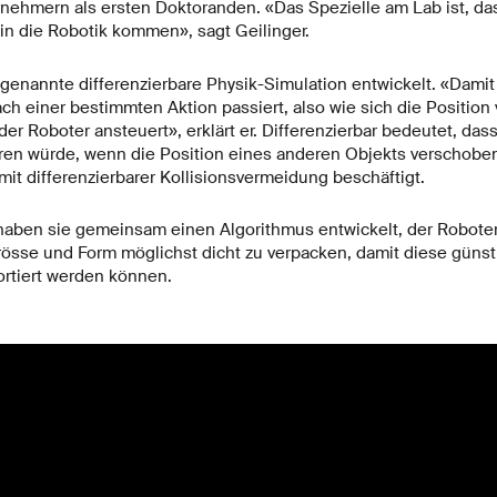
nehmern als ersten Doktoranden. «Das Spezielle am Lab ist, das
n die Robotik kommen», sagt Geilinger.
ogenannte differenzierbare Physik-Simulation entwickelt. «Damit 
ch einer bestimmten Aktion passiert, also wie sich die Position
der Roboter ansteuert», erklärt er. Differenzierbar bedeutet, das
eren würde, wenn die Position eines anderen Objekts verschobe
 mit differenzierbarer Kollisionsvermeidung beschäftigt.
aben sie gemeinsam einen Algorithmus entwickelt, der Roboter
rösse und Form möglichst dicht zu verpacken, damit diese günst
rtiert werden können.