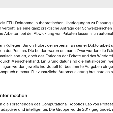
r als ETH-Doktorand in theoretischen Überlegungen zu Planung
ertieft, als eine ganz praktische Anfrage der Schweizerischen
he Arbeiten bei der Abwicklung von Paketen lassen sich automat
 Kollegen Simon Huber, der nebenan an seiner Doktorarbeit sc
gen der Post an. Die beiden waren erstaunt: Zwar wurden die Pa
atisch sortiert, doch das Entladen der Pakete und das Wiederei
urch Menschenhand. Ein Grund dafür sind die Initialkosten, wei
agen werden jeweils individuell für bestimmte Aufgaben eingeri
nspruch nimmt». Für zusätzliche Automatisierung brauchte es al
enter machen
n die Forschenden des Computational Robotics Lab von Profess
adaptiver und intelligenter. Die Gruppe wurde 2017 gegründet, 