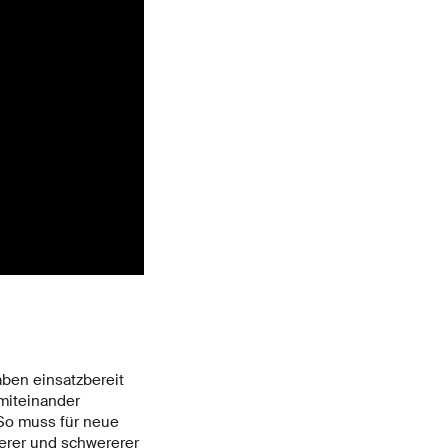
ben einsatzbereit
 miteinander
 So muss für neue
serer und schwererer