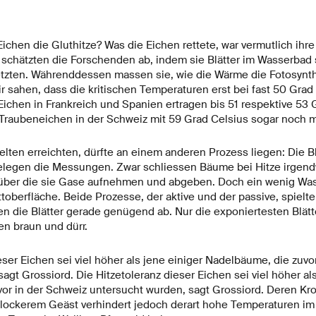
ichen die Gluthitze? Was die Eichen rettete, war vermutlich ihr
e schätzten die Forschenden ab, indem sie Blätter im Wasserbad
zten. Währenddessen massen sie, wie die Wärme die Fotosynthe
ir sahen, dass die kritischen Temperaturen erst bei fast 50 Gra
Eichen in Frankreich und Spanien ertragen bis 51 respektive 53 
e Traubeneichen in der Schweiz mit 59 Grad Celsius sogar noch m
elten erreichten, dürfte an einem anderen Prozess liegen: Die Bl
elegen die Messungen. Zwar schliessen Bäume bei Hitze irgend
, über die sie Gase aufnehmen und abgeben. Doch ein wenig Was
ttoberfläche. Beide Prozesse, der aktive und der passive, spielte
en die Blätter gerade genügend ab. Nur die exponiertesten Blätt
n braun und dürr.
eser Eichen sei viel höher als jene einiger Nadelbäume, die zuvo
agt Grossiord. Die Hitzetoleranz dieser Eichen sei viel höher als
or in der Schweiz untersucht wurden, sagt Grossiord. Deren Kro
ockerem Geäst verhindert jedoch derart hohe Temperaturen im 