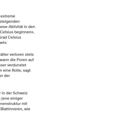
e extreme
 steigenden
se-Aktivität in den
d Celsius beginnen»,
Grad Celsius
ehr.
ätter verloren stets
wann die Poren auf
ser verdunstet
n eine Rolle, sagt
er der
r in der Schweiz
 jene einiger
nenstruktur mit
Blattinneren, wie