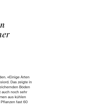
en
mer
en. «Einige Arten
iord. Das zeigte in
peichernden Böden
t auch noch sehr
umen aus kühlen
Pflanzen fast 60