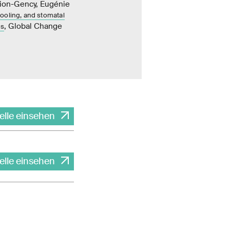
dion-Gency, Eugénie
cooling, and stomatal
, Global Change
es
elle einsehen
elle einsehen