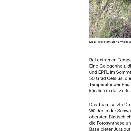
Licor-Gerät im Eichenwald v
Bei extremen Temper
Eine Gelegenheit, 
und EPFL im Sommer 
50 Grad Celsius, di
Temperatur der Bau
kürzlich in der Zeits
Das Team setzte Dro
Wälder in der Schwe
obersten Blattschic
die Fotosynthese und
Baselbieter Jura gut