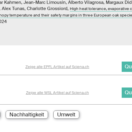
ar Kahmen, Jean-Marc Limousin, Alberto Vilagrosa, Margaux Di
 Alex Tunas, Charlotte Grossiord,
High heat tolerance, evaporative 
nopy temperature and their safety margins in three European oak speci
2024
Qu
Zeige alle EPFL Artikel auf Sciena.ch
Qu
Zeige alle WSL Artikel auf Sciena.ch
Nachhaltigkeit
Umwelt