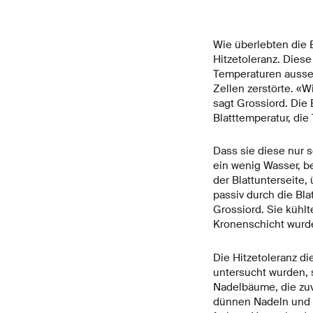
Wie überlebten die E
Hitzetoleranz. Dies
Temperaturen ausset
Zellen zerstörte. «W
sagt Grossiord. Die 
Blatttemperatur, di
Dass sie diese nur s
ein wenig Wasser, b
der Blattunterseite
passiv durch die Bla
Grossiord. Sie kühlt
Kronenschicht wurde
Die Hitzetoleranz di
untersucht wurden, s
Nadelbäume, die zuv
dünnen Nadeln und l