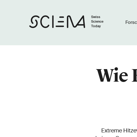
Swiss
Science
Fors
Today
Wie 
Extreme Hitze