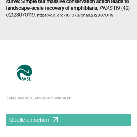
curve: Simple but massive conservation action leads to
landscape-scale recovery of amphibians
,
PNAS
119 (42)
e2123070119,
https://doi.org/10.1073/pnas.2123070119
Zeige alle WSL Artikel auf Sciena.ch
Quelle einsehen