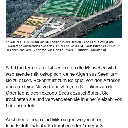
Anlage zur Kultivierung von Mikroalgen in der Region Kona auf Hawaii. (Foto:
(Cyanotech Corporation / Charles H. Greene, Celina M. Scott-Buechler, Arjun L.P.
Hausner, Zackary I. Johnson, Xin Gen Lei, Mark E. Huntley / Wikimedia)
Seit Hunderten von Jahren ernten die Menschen wild
wachsende mikroskopisch kleine Algen aus Seen, um
sie zu essen. Bekannt ist zum Beispiel von den Azteken,
dass sie feine Netze benutzten, um Spirulina von der
Oberfläche des Texcoco-Sees abzuschöpfen. Sie
trockneten sie und verwendeten sie in einer Vielzahl von
Lebensmitteln.
Auch heute noch sind Mikroalgen wegen ihrer
Inhaltsstoffe wie Antioxidantien oder Omega-3-