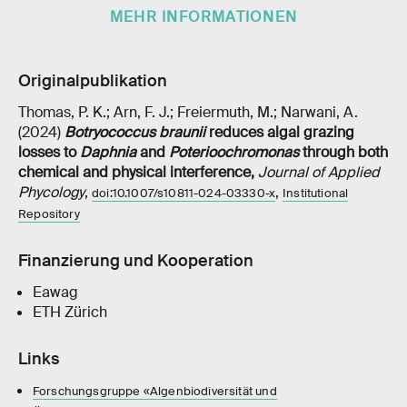
MEHR INFORMATIONEN
Originalpublikation
Thomas, P. K.; Arn, F. J.; Freiermuth, M.; Narwani, A.
(2024)
Botryococcus braunii
reduces algal grazing
losses to
Daphnia
and
Poterioochromonas
through both
chemical and physical interference
,
Journal of Applied
Phycology
,
,
doi:10.1007/s10811-024-03330-x
Institutional
Repository
Finanzierung und Kooperation
Eawag
ETH Zürich
Links
Forschungsgruppe «Algenbiodiversität und