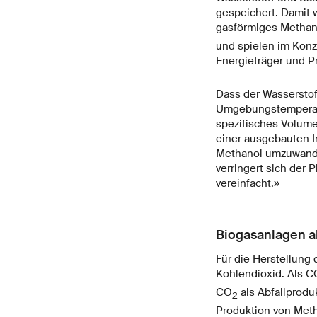
gespeichert. Damit w
gasförmiges Methan
und spielen im Konz
Energieträger und P
Dass der Wasserstoff
Umgebungstemperatur
spezifisches Volumen
einer ausgebauten In
Methanol umzuwandeln
verringert sich der 
vereinfacht.»
Biogasanlagen al
Für die Herstellung
Kohlendioxid. Als C
CO
als Abfallproduk
2
Produktion von Meth