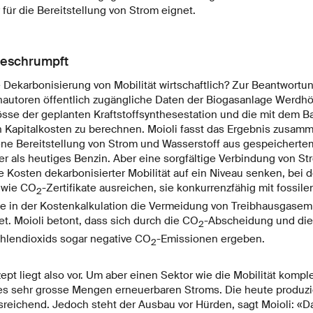
für die Bereitstellung von Strom eignet.
geschrumpft
 Dekarbonisierung von Mobilität wirtschaftlich? Zur Beantwortu
nautoren öffentlich zugängliche Daten der Biogasanlage Werdhöl
össe der geplanten Kraftstoffsynthesestation und die mit dem B
Kapitalkosten zu berechnen. Moioli fasst das Ergebnis zusamme
ne Bereitstellung von Strom und Wasserstoff aus gespeicherte
er als heutiges Benzin. Aber eine sorgfältige Verbindung von S
ie Kosten dekarbonisierter Mobilität auf ein Niveau senken, bei
 wie CO
-Zertifikate ausreichen, sie konkurrenzfähig mit fossil
2
 in der Kostenkalkulation die Vermeidung von Treibhausgasem
t. Moioli betont, dass sich durch die CO
-Abscheidung und die
2
hlendioxids sogar negative CO
-Emissionen ergeben.
2
ept liegt also vor. Um aber einen Sektor wie die Mobilität kompl
es sehr grosse Mengen erneuerbaren Stroms. Die heute produz
sreichend. Jedoch steht der Ausbau vor Hürden, sagt Moioli: «