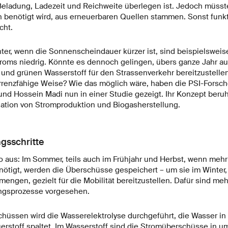
Beladung, Ladezeit und Reichweite überlegen ist. Jedoch müsste
 benötigt wird, aus erneuerbaren Quellen stammen. Sonst funkti
cht.
ter, wenn die Sonnenscheindauer kürzer ist, sind beispielswei
troms niedrig. Könnte es dennoch gelingen, übers ganze Jahr a
und grünen Wasserstoff für den Strassenverkehr bereitzustellen
urrenzfähige Weise? Wie das möglich wäre, haben die PSI-Forsch
nd Hossein Madi nun in einer Studie gezeigt. Ihr Konzept beruh
ation von Stromproduktion und Biogasherstellung.
gsschritte
o aus: Im Sommer, teils auch im Frühjahr und Herbst, wenn meh
enötigt, werden die Überschüsse gespeichert – um sie im Winter
engen, gezielt für die Mobilität bereitzustellen. Dafür sind m
gsprozesse vorgesehen.
hüssen wird die Wasserelektrolyse durchgeführt, die Wasser in
erstoff spaltet. Im Wasserstoff sind die Stromüberschüsse in 