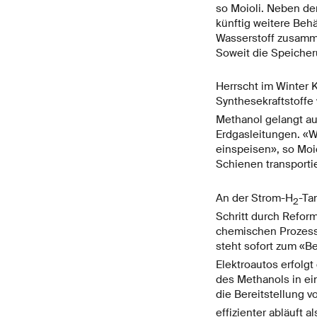
so Moioli. Neben de
künftig weitere Beh
Wasserstoff zusamm
Soweit die Speicher
Herrscht im Winter 
Synthesekraftstoffe
Methanol gelangt au
Erdgasleitungen. «W
einspeisen», so Moi
Schienen transporti
An der Strom-H
-Ta
2
Schritt durch Refor
chemischen Prozess
steht sofort zum «B
Elektroautos erfolg
des Methanols in ei
die Bereitstellung v
effizienter abläuft