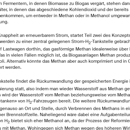
n Fermentern, in denen Biomasse zu Biogas vergärt, stehen d
älter, in denen das abgeschiedene Kohlendioxid und der bereits 
enkommen, um entweder in Methan oder in Methanol umgewand
ung.
Knappheit an erneuerbarem Strom, startet Teil zwei des Konzept
 werden zu einer zentral gelegenen Strom-H
-Tankstelle gebrach
2
f Lastwagen dorthin, das gasförmige Methan idealerweise übe
as in vielen Fällen möglich ist, da Biogasanlagen Methan produz
oli. Alternativ könnte das Methan aber auch komprimiert und in 
ert werden.
nkstelle findet die Rückumwandlung der gespeicherten Energie 
mierung statt, also indem man wieder Wasserstoff aus Methan g
 wird der Wasserstoff vom Methan beziehungsweise vom Metha
etanken» von H
-Fahrzeugen bereit. Die weitere Rückumwandlung
2
t genauso an Ort und Stelle, durch Verbrennen des Methans in e
ner Brennstoffzelle. Naheliegend wäre dabei eine Aufgabenteilu
on H
bietet sich eher Methanol an, da der Prozess der Reformi
2
 als mit Methan. Wohingegen sich Methan wegen des höheren Wir