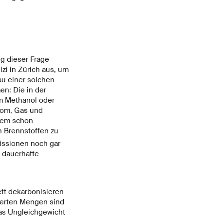
ng dieser Frage
zi in Zürich aus, um
au einer solchen
n: Die in der
m Methanol oder
trom, Gas und
 dem schon
en Brennstoffen zu
issionen noch gar
 dauerhafte
ett dekarbonisieren
ierten Mengen sind
Das Ungleichgewicht