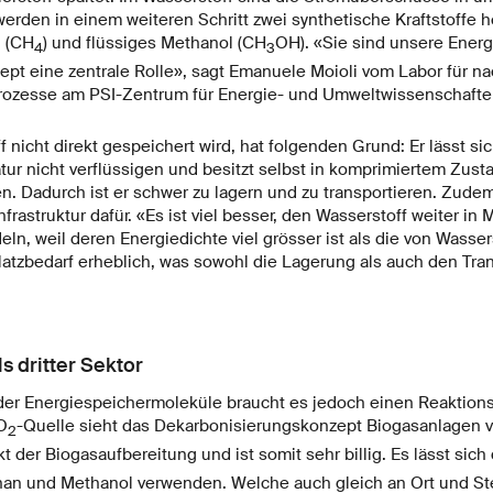
erden in einem weiteren Schritt zwei synthetische Kraftstoffe he
 (CH
) und flüssiges Methanol (CH
OH). «Sie sind unsere Ener
4
3
ept eine zentrale Rolle», sagt Emanuele Moioli vom Labor für na
rozesse am PSI-Zentrum für Energie- und Umweltwissenschafte
 nicht direkt gespeichert wird, hat folgenden Grund: Er lässt sic
 nicht verflüssigen und besitzt selbst in komprimiertem Zust
. Dadurch ist er schwer zu lagern und zu transportieren. Zudem 
frastruktur dafür. «Es ist viel besser, den Wasserstoff weiter in
, weil deren Energiedichte viel grösser ist als die von Wasser
Platzbedarf erheblich, was sowohl die Lagerung als auch den Tr
s dritter Sektor
 der Energiespeichermoleküle braucht es jedoch einen Reaktions
O
-Quelle sieht das Dekarbonisierungskonzept Biogasanlagen vo
2
t der Biogasaufbereitung und ist somit sehr billig. Es lässt sich d
an und Methanol verwenden. Welche auch gleich an Ort und Stell