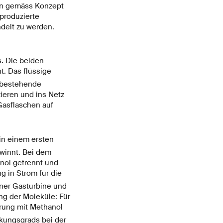
ann gemäss Konzept
produzierte
elt zu werden.
s. Die beiden
t. Das flüssige
r bestehende
ieren und ins Netz
Gasflaschen auf
in einem ersten
ewinnt. Bei dem
nol getrennt und
 in Strom für die
iner Gasturbine und
ng der Moleküle: Für
erung mit Methanol
kungsgrads bei der