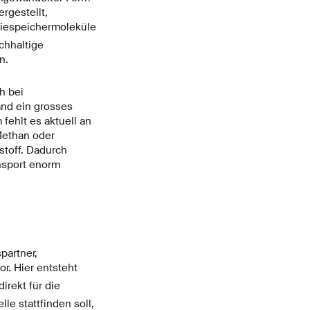
rgestellt,
giespeichermoleküle
chhaltige
n.
h bei
and ein grosses
fehlt es aktuell an
 Methan oder
stoff. Dadurch
ansport enorm
partner,
r. Hier entsteht
irekt für die
e stattfinden soll,