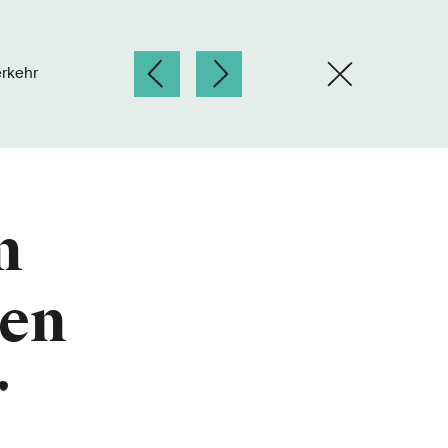
rkehr
m
men
r