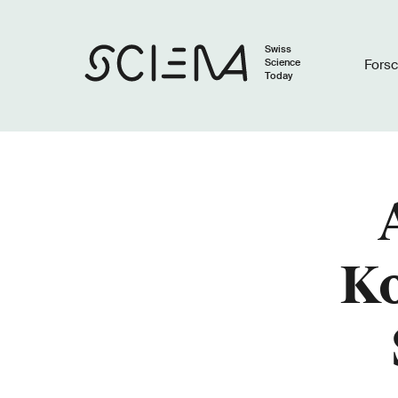
Swiss
Science
Fors
Today
Ko