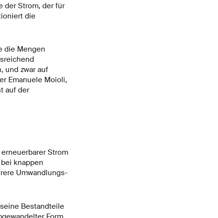
 der Strom, der für
oniert die
se die Mengen
usreichend
, und zwar auf
er Emanuele Moioli,
t auf der
r erneuerbarer Strom
, bei knappen
ehrere Umwandlungs-
 seine Bestandteile
umgewandelter Form