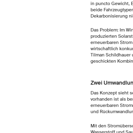
in puncto Gewicht, 
beide Fahrzeugtypen
Dekarbonisierung ni
Das Problem: Im Win
produzierten Solars
erneuerbaren Strom 
wirtschaftlich konk
Tilman Schildhauer u
geschickten Kombin
Zwei Umwandlun
Das Konzept sieht s
vorhanden ist als b
erneuerbaren Stromm
und Rückumwandlun
Mit den Stromübersc
Wasserstoff und Sau