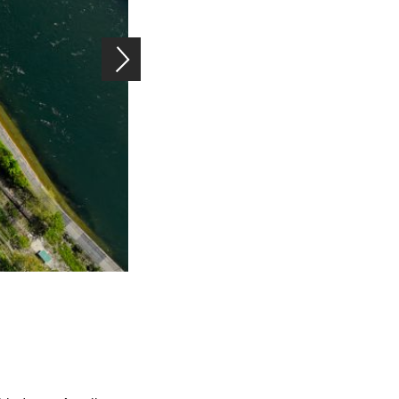
Hier ist der Anteil an blau-grünen Oberflächen hoch und die 
Münsterplatz in der Zürcher Altstadt, wo es kaum Pflanzen g
Stein, Asphalt und Beton besteht (istock, Lesla Popovych).