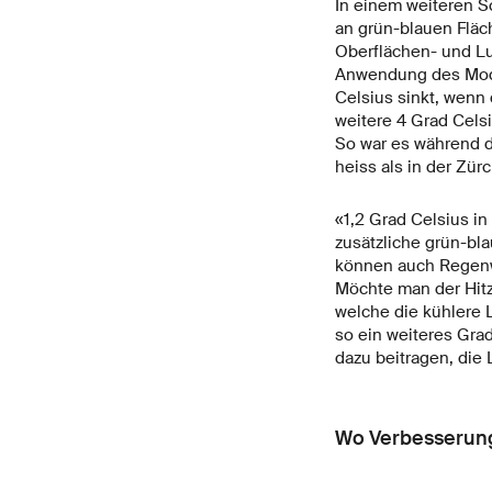
In einem weiteren S
an grün-blauen Fläc
Oberflächen- und Lu
Anwendung des Model
Celsius sinkt, wenn
weitere 4 Grad Cels
So war es während d
heiss als in der Zür
«1,2 Grad Celsius in
zusätzliche grün-bl
können auch Regenw
Möchte man der Hitz
welche die kühlere 
so ein weiteres Grad
dazu beitragen, die 
Wo Verbesserun