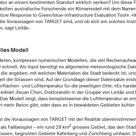
tur an einem bestimmten Standort wirklich senken? Um diese F
kelten australische Forschende ein Klimamodell mit dem Name
ature Response to Green/blue-infrastructure Evaluation Tool». «
 die Voraussagen von TARGET sind, und ob sich ein solches Instr
, sagt Leitão.
lles Modell
eren, komplexen numerischen Modellen, die viel Rechenaufwand
schnell. Als Input benötigt es allgemeine meteorologische Dat
die angeben, mit welchen Materialien die Stadt bedeckt ist, un
it die Strassen sind. Auf der Grundlage dieser Datensätze erst
flächen- und Lufttemperatur für die jeweiligen Orte. «Es handel
erklärt Jixuan Chen, Doktorandin in der Gruppe von Leitão und E
Das Modell zeigt, dass beispielsweise die Lufttemperatur an e
ort mehr Beton gibt, oder dass es in bewaldeten Gebieten kühler 
ut die Voraussagen von TARGET mit der Realität übereinstimmen
2
ls Fallbeispiel – ein rund 29 km
grosses Gebiet, das den Stad
ossen, begrünten Gebiete Käferberg und Zürichberg umfasst. D