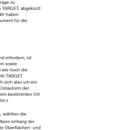
rage zu
n TARGET, abgekürzt
Wir haben
ument für die
 erfordern, ist
en sowie
d wie hoch die
ellt TARGET
t sich also um ein
rstautorin der
inem bestimmten Ort
ist.»
, wählten die
tkern entlang der
ie Oberflächen- und