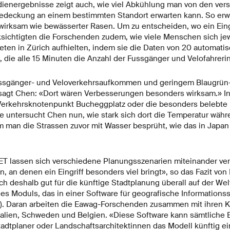
dienergebnisse zeigt auch, wie viel Abkühlung man von den ver
edeckung an einem bestimmten Standort erwarten kann. So er
 wirksam wie bewässerter Rasen. Um zu entscheiden, wo ein Ein
cksichtigten die Forschenden zudem, wie viele Menschen sich jew
ten in Zürich aufhielten, indem sie die Daten von 20 automati
, die alle 15 Minuten die Anzahl der Fussgänger und Velofahreri
ssgänger- und Veloverkehrsaufkommen und geringem Blaugrün-A
, sagt Chen: «Dort wären Verbesserungen besonders wirksam.» I
Verkehrsknotenpunkt Bucheggplatz oder die besonders belebte 
e untersucht Chen nun, wie stark sich dort die Temperatur währ
m man die Strassen zuvor mit Wasser besprüht, wie das in Japan
ET lassen sich verschiedene Planungsszenarien miteinander ver
 an denen ein Eingriff besonders viel bringt», so das Fazit von 
ch deshalb gut für die künftige Stadtplanung überall auf der Wel
es Moduls, das in einer Software für geografische Information
S). Daran arbeiten die Eawag-Forschenden zusammen mit ihren 
ralien, Schweden und Belgien. «Diese Software kann sämtliche
tadtplaner oder Landschaftsarchitektinnen das Modell künftig e