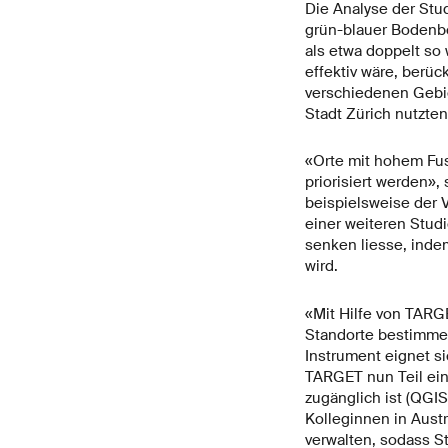
Die Analyse der Stu
grün-blauer Bodenb
als etwa doppelt so
effektiv wäre, berü
verschiedenen Gebie
Stadt Zürich nutzten
«Orte mit hohem Fu
priorisiert werden»
beispielsweise der 
einer weiteren Studi
senken liesse, inde
wird.
«Mit Hilfe von TARG
Standorte bestimmen,
Instrument eignet si
TARGET nun Teil ein
zugänglich ist (QGI
Kolleginnen in Aust
verwalten, sodass S