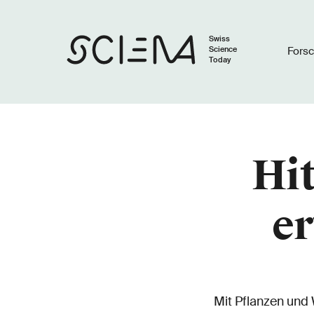
Swiss
Science
Fors
Today
Hit
er
Mit Pflanzen und 