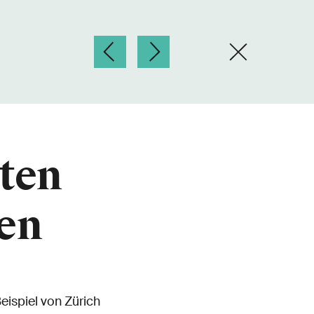
dten
hen
eispiel von Zürich