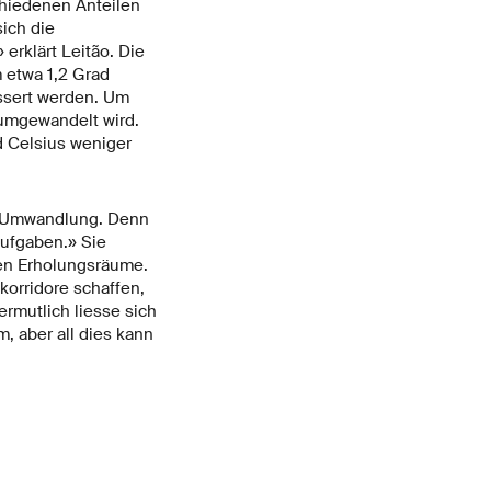
chiedenen Anteilen
ich die
erklärt Leitão. Die
 etwa 1,2 Grad
össert werden. Um
 umgewandelt wird.
 Celsius weniger
die Umwandlung. Denn
Aufgaben.» Sie
en Erholungsräume.
orridore schaffen,
rmutlich liesse sich
, aber all dies kann