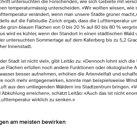
chritt untersuchten die Forschenden, wie sich Gebiete mit vers
hen temperaturmässig unterscheiden. «Wir wollten wissen, wie s
fttemperatur verändert, wenn man unsere Städte grüner macht,» 
ls auf die Fallstudie Zürich ergab, dass die Lufttemperatur um
 die grün-blauen Flächen von 0 bis 20 % auf 60 bis 80 % vergr
ius wird es kühler, wenn der Standort in einen städtischen Wald
er untersuchten Sommertage auf dem Käferberg bis zu 5,2 Grad
cher Innenstadt.
 der Stadt ist nicht viel», gibt Leitão zu: «Dennoch lohnt sich 
aue Flächen erfüllen noch andere Funktionen oder ökologische 
asser besser aufnehmen, erhöhen die Artenvielfalt und schaff
e noch mehr entgegenwirken, könnte man beispielsweise Windk
Luft aus den umliegenden Wäldern ins Stadtzentrum bringen. «Ve
 Abkühlung erreichen», schätzt Leitão: «Auch das ist nicht enorm
Lufttemperatur wirklich zu senken.»
gen am meisten bewirken