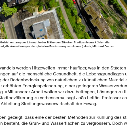
ebiet entlang der Limmat in der Nähe des Zürcher Stadtzentrums kühlen die
i, die Auswirkungen der globalen Erwärmung zu mildern (istock, Michael Derrer
andels werden Hitzewellen immer häufiger, was in den Städte
ngen auf die menschliche Gesundheit, die Lebensgrundlagen un
g der Bodenbedeckung von natürlichen zu künstlichen Materiali
ner erhöhten Energiespeicherung, einer geringeren Wasserverdu
g. «Mit unserer Arbeit wollen wir dazu beitragen, Lösungen zu f
Stadtbevölkerung zu verbessern», sagt João Leitão, Professor a
r Abteilung Siedlungswasserwirtschaft der Eawag.
en gezeigt, dass eine der besten Methoden zur Kühlung des st
n besteht, die Grün- und Wasserflächen zu vergrössern. Doch wie