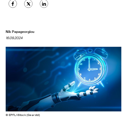
Nik Papageorgiou
16.09.2024
© EPFL/iStock (Gearstd)