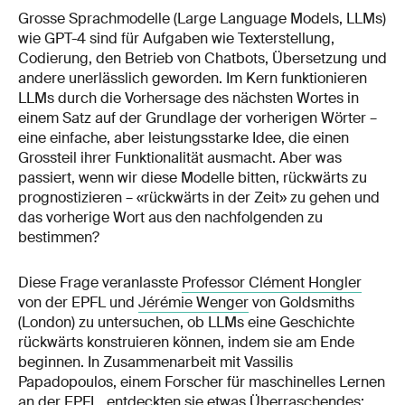
Grosse Sprachmodelle (Large Language Models, LLMs)
wie GPT-4 sind für Aufgaben wie Texterstellung,
Codierung, den Betrieb von Chatbots, Übersetzung und
andere unerlässlich geworden. Im Kern funktionieren
LLMs durch die Vorhersage des nächsten Wortes in
einem Satz auf der Grundlage der vorherigen Wörter –
eine einfache, aber leistungsstarke Idee, die einen
Grossteil ihrer Funktionalität ausmacht. Aber was
passiert, wenn wir diese Modelle bitten, rückwärts zu
prognostizieren – «rückwärts in der Zeit» zu gehen und
das vorherige Wort aus den nachfolgenden zu
bestimmen?
Diese Frage veranlasste
Professor Clément Hongler
von der EPFL und
Jérémie Wenger
von Goldsmiths
(London) zu untersuchen, ob LLMs eine Geschichte
rückwärts konstruieren können, indem sie am Ende
beginnen. In Zusammenarbeit mit Vassilis
Papadopoulos, einem Forscher für maschinelles Lernen
an der EPFL, entdeckten sie etwas Überraschendes: