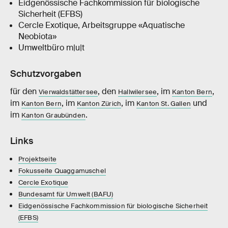
Eidgenössische Fachkommission für biologische
Sicherheit (EFBS)
Cercle Exotique, Arbeitsgruppe «Aquatische
Neobiota»
Umweltbüro m|u|t
Schutzvorgaben
für den
, den
, im
,
Vierwaldstättersee
Hallwilersee
Kanton Bern
im
, im
, im
und
Kanton Bern
Kanton Zürich
Kanton St. Gallen
im
.
Kanton Graubünden
Links
Projektseite
Fokusseite Quaggamuschel
Cercle Exotique
Bundesamt für Umwelt (BAFU)
Eidgenössische Fachkommission für biologische Sicherheit
(EFBS)