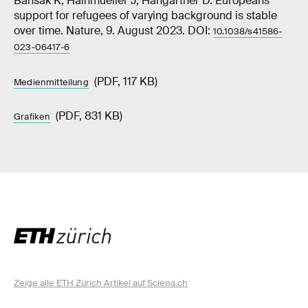
Bansak K, Hainmueller J, Hangartner D. Europeans
support for refugees of varying background is stable
over time. Nature, 9. August 2023. DOI:
10.1038/s41586-
023-06417-6
(PDF, 117 KB)
Medienmitteilung
(PDF, 831 KB)
Grafiken
Zeige alle ETH Zürich Artikel auf Sciena.ch