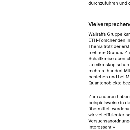
durchzuführen und da
Vielverspreche
Wallraffs Gruppe ka
ETH-Forschenden in d
Thema trotz der ers
mehrere Gründe: Zum
Schaltkreise ebenfa
zu mikroskopischen
mehrere hundert Mik
bestehen und bei M
Quantenobjekte bez
Zum anderen haben B
beispielsweise in de
übermittelt werden»
wir viel effizienter
Versuchsanordnunge
interessant.»