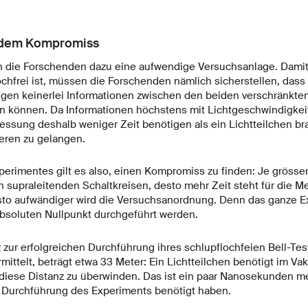
 dem Kompromiss
n die Forschenden dazu eine aufwendige Versuchsanlage. Damit 
ochfrei ist, müssen die Forschenden nämlich sicherstellen, das
n keinerlei Informationen zwischen den beiden verschränkten
 können. Da Informationen höchstens mit Lichtgeschwindigkeit
ssung deshalb weniger Zeit benötigen als ein Lichtteilchen b
eren zu gelangen.
erimentes gilt es also, einen Kompromiss zu finden: Je grösser
 supraleitenden Schaltkreisen, desto mehr Zeit steht für die M
sto aufwändiger wird die Versuchsanordnung. Denn das ganze 
soluten Nullpunkt durchgeführt werden.
 zur erfolgreichen Durchführung ihres schlupflochfeien Bell-Tes
ittelt, beträgt etwa 33 Meter: Ein Lichtteilchen benötigt im Va
ese Distanz zu überwinden. Das ist ein paar Nanosekunden meh
 Durchführung des Experiments benötigt haben.