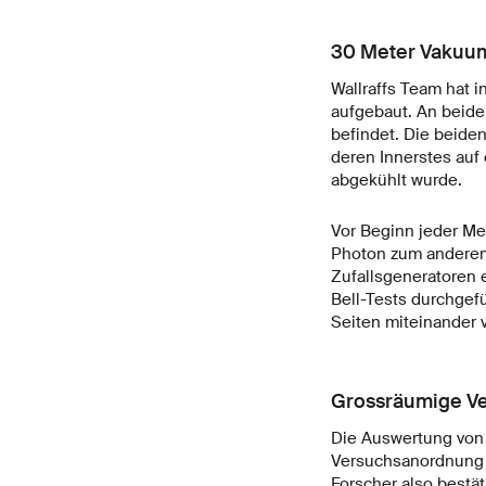
30 Meter Vakuu
Wallraffs Team hat 
aufgebaut. An beiden
befindet. Die beide
deren Innerstes auf
abgekühlt wurde.
Vor Beginn jeder Me
Photon zum anderen ü
Zufallsgeneratoren
Bell-Tests durchgef
Seiten miteinander v
Grossräumige V
Die Auswertung von 
Versuchsanordnung mi
Forscher also bestä