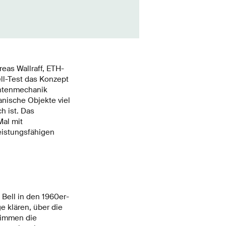
eas Wallraff, ETH-
ll-Test das Konzept
uantenmechanik
nische Objekte viel
h ist. Das
al mit
eistungsfähigen
 Bell in den 1960er-
e klären, über die
timmen die