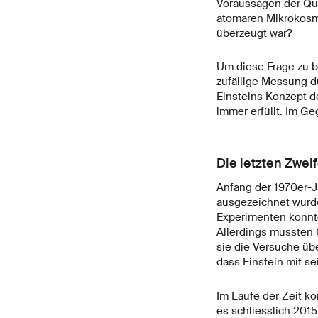
Voraussagen der Quan
atomaren Mikrokosmo
überzeugt war?
Um diese Frage zu be
zufällige Messung d
Einsteins Konzept d
immer erfüllt. Im G
Die letzten Zwei
Anfang der 1970er-Ja
ausgezeichnet wurde
Experimenten konnte
Allerdings mussten
sie die Versuche üb
dass Einstein mit s
Im Laufe der Zeit k
es schliesslich 2015