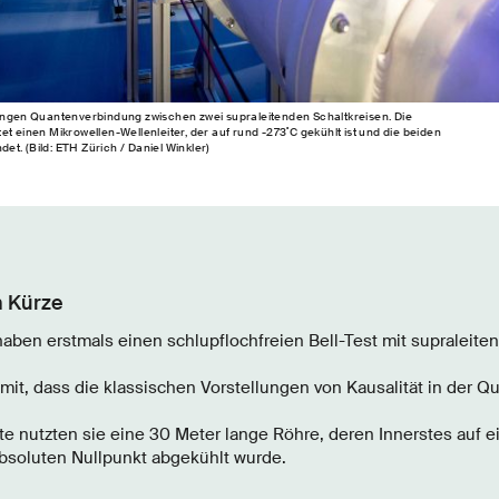
langen Quantenverbindung zwischen zwei supraleitenden Schaltkreisen. Die
t einen Mikrowellen-​Wellenleiter, der auf rund -​273˚C gekühlt ist und die beiden
et. (Bild: ETH Zürich / Daniel Winkler)
n Kürze
ben erstmals einen schlupflochfreien Bell-Test mit supraleite
mit, dass die klassischen Vorstellungen von Kausalität in der Q
te nutzten sie eine 30 Meter lange Röhre, deren Innerstes auf 
soluten Nullpunkt abgekühlt wurde.