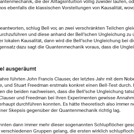
tenmechanik, die der Alltagsintuition völlig zuwider laufen, od
s ebenfalls die klassischen Vorstellungen von Kausalität, wovo
antworten, schlug Bell vor, an zwei verschränkten Teilchen glei
urchzuführen und diese anhand der Bell’schen Ungleichung zu 
er lokalen Kausalität, dann wird die Bell’sche Ungleichung bei 
egensatz dazu sagt die Quantenmechanik voraus, dass die Ungleic
fel ausgeräumt
hre führten John Francis Clauser, der letztes Jahr mit dem Nobe
, und Stuart Freedman erstmals konkret einen Bell-Test durch. I
n die beiden nachweisen, dass die Bell’sche Ungleichung tatsäch
 Clauser und Freedman bei ihren Experimenten gewisse Annah
erhaupt durchführen konnten. Es hätte theoretisch also immer 
einer Skepsis gegenüber der Quantenmechanik richtig lag.
onnten dann immer mehr dieser sogenannten Schlupflöcher ges
 verschiedenen Gruppen gelang, die ersten wirklich schlupfloch