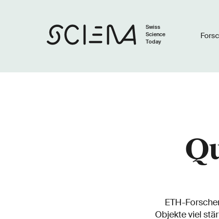
Swiss
Science
Fors
Today
Qu
ETH-Forschen
Objekte viel stä