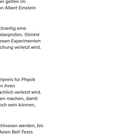
er gelten im
n Albert Einstein
chzeitig eine
überprüfen. Stimmt
diesen Experimenten
hung verletzt wird.
lpreis für Physik
n ihren
lich verletzt wird.
men machen, damit
noch sein können,
chlossen werden, bis
feien Bell-Tests