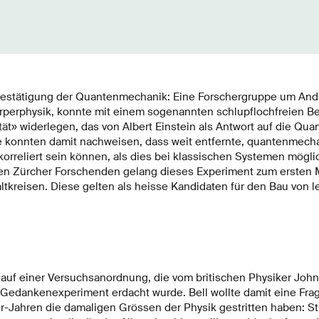
 Bestätigung der Quantenmechanik: Eine Forschergruppe um Andr
örperphysik, konnte mit einem sogenannten schlupflochfreien Be
tät» widerlegen, das von Albert Einstein als Antwort auf die Q
ie konnten damit nachweisen, dass weit entfernte, quantenmecha
korreliert sein können, als dies bei klassischen Systemen möglic
en Zürcher Forschenden gelang dieses Experiment zum ersten M
ltkreisen. Diese gelten als heisse Kandidaten für den Bau von l
t auf einer Versuchsanordnung, die vom britischen Physiker John
 Gedankenexperiment erdacht wurde. Bell wollte damit eine Frag
er-Jahren die damaligen Grössen der Physik gestritten haben: S