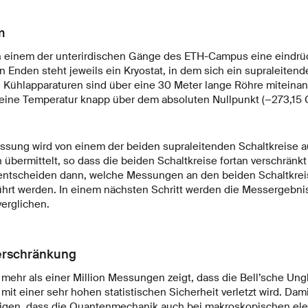
m
in einem der unterirdischen Gänge des ETH-Campus eine eindrü
 Enden steht jeweils ein Kryostat, in dem sich ein supraleitende
n Kühlapparaturen sind über eine 30 Meter lange Röhre miteina
 eine Temperatur knapp über dem absoluten Nullpunkt (−273,15 
ssung wird von einem der beiden supraleitenden Schaltkreise a
bermittelt, so dass die beiden Schaltkreise fortan verschränkt 
 entscheiden dann, welche Messungen an den beiden Schaltkre
ührt werden. In einem nächsten Schritt werden die Messergebni
erglichen.
erschränkung
mehr als einer Million Messungen zeigt, dass die Bell’sche Ung
t einer sehr hohen statistischen Sicherheit verletzt wird. Dam
tigen, dass die Quantenmechanik auch bei makroskopischen ele