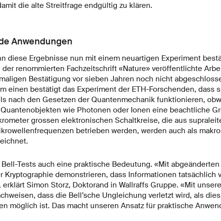
mit die alte Streitfrage endgültig zu klären.
nde Anwendungen
nn diese Ergebnisse nun mit einem neuartigen Experiment bestä
er renommierten Fachzeitschrift «Nature» veröffentlichte Arbei
tmaligen Bestätigung vor sieben Jahren noch nicht abgeschlosse
 einen bestätigt das Experiment der ETH-Forschenden, dass s
lls nach den Gesetzen der Quantenmechanik funktionieren, obwo
 Quantenobjekten wie Photonen oder Ionen eine beachtliche Gr
rometer grossen elektronischen Schaltkreise, die aus supraleit
ikrowellenfrequenzen betrieben werden, werden auch als makr
eichnet.
ell-Tests auch eine praktische Bedeutung. «Mit abgeänderten
r Kryptographie demonstrieren, dass Informationen tatsächlich 
, erklärt Simon Storz, Doktorand in Wallraffs Gruppe. «Mit unse
 nachweisen, dass die Bell’sche Ungleichung verletzt wird, als die
n möglich ist. Das macht unseren Ansatz für praktische Anwe