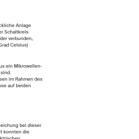
ckliche Anlage
r Schaltkreis
nder verbunden,
Grad Celsius)
us ein Mikrowellen-
sind.
isen im Rahmen des
sse auf beiden
leichung bei dieser
it konnten die
ktrischen