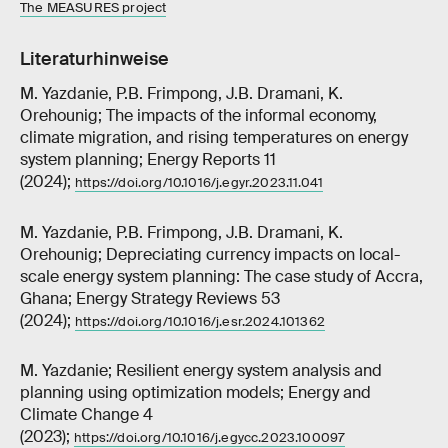
The MEASURES project
Literaturhinweise
M. Yazdanie, P.B. Frimpong, J.B. Dramani, K.
Orehounig; The impacts of the informal economy,
climate migration, and rising temperatures on energy
system planning; Energy Reports 11
(2024);
https://doi.org/10.1016/j.egyr.2023.11.041
M. Yazdanie, P.B. Frimpong, J.B. Dramani, K.
Orehounig; Depreciating currency impacts on local-
scale energy system planning: The case study of Accra,
Ghana; Energy Strategy Reviews 53
(2024);
https://doi.org/10.1016/j.esr.2024.101362
M. Yazdanie; Resilient energy system analysis and
planning using optimization models; Energy and
Climate Change 4
(2023);
https://doi.org/10.1016/j.egycc.2023.100097