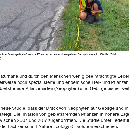
ch erfasst gebietsfremde Pflanzenarten entlang einer Bergstrasse im Wallis. (Bild:
)
naturnahe und durch den Menschen wenig beeinträchtigte Lebe
teilweise hoch spezialisierte und endemische Tier- und Pflanzen
bietsfremde Pflanzenarten (Neophyten) sind Gebirge bisher we
 neue Studie, dass der Druck von Neophyten auf Gebirge und ih
steigt: Die Invasion von gebietsfremden Pflanzen in höhere Lage
zwischen 2007 und 2017 zugenommen. Die Studie unter Federfü
 der Fachzeitschrift Nature Ecology & Evolution erschienen.