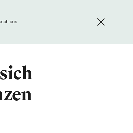
rasch aus
sich
nzen