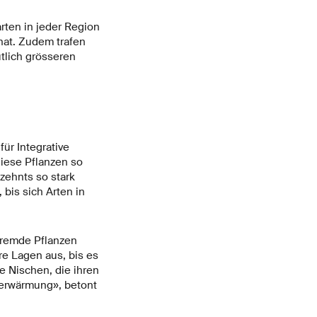
rten in jeder Region
hat. Zudem trafen
tlich grösseren
ür Integrative
diese Pflanzen so
zehnts so stark
bis sich Arten in
fremde Pflanzen
re Lagen aus, bis es
ie Nischen, die ihren
derwärmung», betont