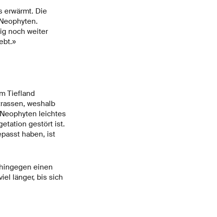
 erwärmt. Die
 Neophyten.
ig noch weiter
ebt.»
m Tiefland
trassen, weshalb
 Neophyten leichtes
tation gestört ist.
passt haben, ist
 hingegen einen
iel länger, bis sich