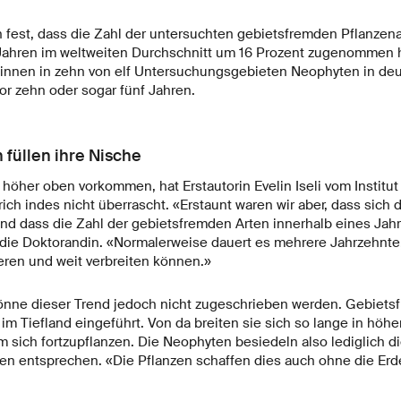
n fest, dass die Zahl der untersuchten gebietsfremden Pflanzena
Jahren im weltweiten Durchschnitt um 16 Prozent zugenommen 
:innen in zehn von elf Untersuchungsgebieten Neophyten in deu
or zehn oder sogar fünf Jahren.
 füllen ihre Nische
öher oben vorkommen, hat Erstautorin Evelin Iseli vom Institut f
ich indes nicht überrascht. «Erstaunt waren wir aber, dass sich 
und dass die Zahl der gebietsfremden Arten innerhalb eines Jahr
 die Doktorandin. «Normalerweise dauert es mehrere Jahrzehnte, 
eren und weit verbreiten können.»
nne dieser Trend jedoch nicht zugeschrieben werden. Gebiets
im Tiefland eingeführt. Von da breiten sie sich so lange in höhe
um sich fortzupflanzen. Die Neophyten besiedeln also lediglich d
ben entsprechen. «Die Pflanzen schaffen dies auch ohne die Er