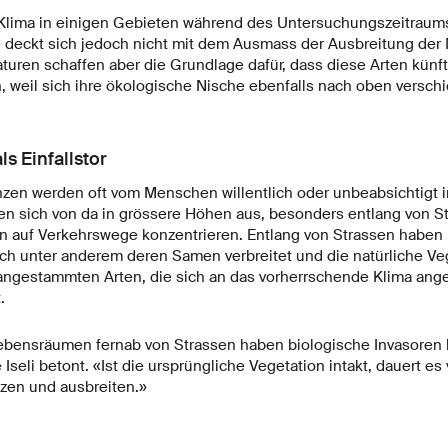
Klima in einigen Gebieten während des Untersuchungszeitraums
deckt sich jedoch nicht mit dem Ausmass der Ausbreitung der
uren schaffen aber die Grundlage dafür, dass diese Arten künft
 weil sich ihre ökologische Nische ebenfalls nach oben verschi
s Einfallstor
zen werden oft vom Menschen willentlich oder unbeabsichtigt i
ten sich von da in grössere Höhen aus, besonders entlang von S
n auf Verkehrswege konzentrieren. Entlang von Strassen haben
ch unter anderem deren Samen verbreitet und die natürliche Vege
angestammten Arten, die sich an das vorherrschende Klima ange
.
lebensräumen fernab von Strassen haben biologische Invasoren
seli betont. «Ist die ursprüngliche Vegetation intakt, dauert es v
zen und ausbreiten.»