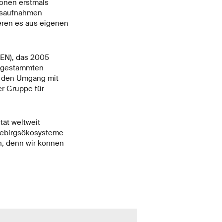
onen erstmals
onsaufnahmen
ieren es aus eigenen
REN), das 2005
angestammten
r den Umgang mit
er Gruppe für
tät weltweit
Gebirgsökosysteme
n, denn wir können