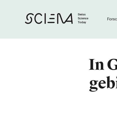
Swiss
Science
Fors
Today
In 
geb