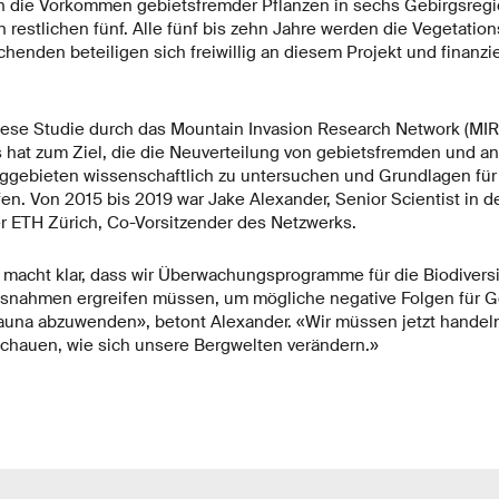
n die Vorkommen gebietsfremder Pflanzen in sechs Gebirgsregi
n restlichen fünf. Alle fünf bis zehn Jahre werden die Vegetati
chenden beteiligen sich freiwillig an diesem Projekt und finanz
iese Studie durch das Mountain Invasion Research Network (MI
 hat zum Ziel, die die Neuverteilung von gebietsfremden und 
rggebieten wissenschaftlich zu untersuchen und Grundlagen fü
n. Von 2015 bis 2019 war Jake Alexander, Senior Scientist in d
r ETH Zürich, Co-Vorsitzender des Netzwerks.
 macht klar, dass wir Überwachungsprogramme für die Biodiversi
nahmen ergreifen müssen, um mögliche negative Folgen für 
Fauna abzuwenden», betont Alexander. «Wir müssen jetzt handel
schauen, wie sich unsere Bergwelten verändern.»