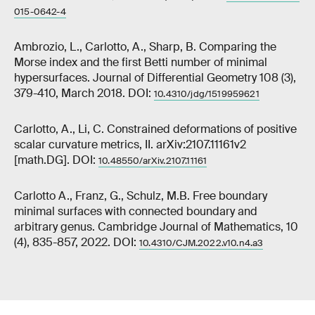
015-0642-4
Ambrozio, L., Carlotto, A., Sharp, B. Comparing the
Morse index and the first Betti number of minimal
hypersurfaces. Journal of Differential Geometry 108 (3),
379-410, March 2018. DOI:
10.4310/jdg/1519959621
Carlotto, A., Li, C. Constrained deformations of positive
scalar curvature metrics, II. arXiv:2107.11161v2
[math.DG]. DOI:
10.48550/arXiv.2107.11161
Carlotto A., Franz, G., Schulz, M.B. Free boundary
minimal surfaces with connected boundary and
arbitrary genus. Cambridge Journal of Mathematics, 10
(4), 835-857, 2022. DOI:
10.4310/CJM.2022.v10.n4.a3