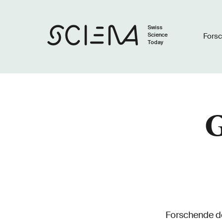
Swiss
Science
Fors
Today
G
Forschende de