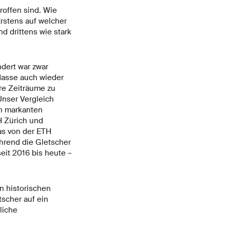
roffen sind. Wie
Erstens auf welcher
d drittens wie stark
dert war zwar
Masse auch wieder
re Zeiträume zu
Unser Vergleich
en markanten
H Zürich und
as von der ETH
hrend die Gletscher
eit 2016 bis heute –
 historischen
tscher auf ein
liche