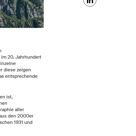
n
 im 20. Jahrhundert
einzelne
er diese zeigen
das entsprechende
n ist,
chen
aphie aller
 aus den 2000er
schen 1931 und