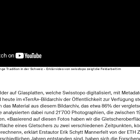
ge Tradition in der Schweiz – Erklärvideo von swisstopo zeigt die Feldarbeit im
der auf Glasplatten, welche Swisstopo digitalisiert, mit Metad
 heute im «TerrA»-​Bildarchiv der Öffentlichkeit zur Verfügung ste
 das Material aus diesem Bildarchiv, das etwa 86% der verglets
e analysierten dabei rund 21’700 Photographien, die zwischen 
 «Basierend auf diesen Fotos haben wir die Gletscheroberfläch
fläche eines Gletschers zu zwei verschiedenen Zeitpunkten, kö
rechnen», erklärt Erstautor Erik Schytt Mannerfelt von der ETH 
terschiedlichen Jahren entstanden sind, haben sich die Forschen