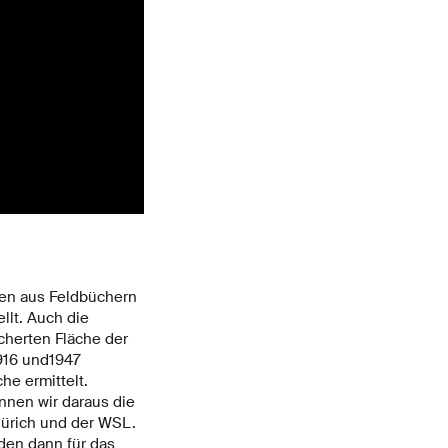
aten aus Feldbüchern
llt. Auch die
cherten Fläche der
1916 und1947
e ermittelt.
nnen wir daraus die
Zürich und der WSL.
den dann für das