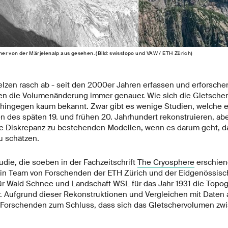
her von der Märjelenalp aus gesehen. (Bild: swisstopo und VAW / ETH Zürich)
lzen rasch ab - seit den 2000er Jahren erfassen und erforsche
en die Volumenänderung immer genauer. Wie sich die Gletscher
t hingegen kaum bekannt. Zwar gibt es wenige Studien, welche 
n des späten 19. und frühen 20. Jahrhundert rekonstruieren, ab
se Diskrepanz zu bestehenden Modellen, wenn es darum geht, 
u schätzen.
tudie, die soeben in der Fachzeitschrift
The Cryosphere
erschiene
ein Team von Forschenden der ETH Zürich und der Eidgenössis
ür Wald Schnee und Landschaft WSL für das Jahr 1931 die Topogr
. Aufgrund dieser Rekonstruktionen und Vergleichen mit Daten
Forschenden zum Schluss, dass sich das Gletschervolumen zwi