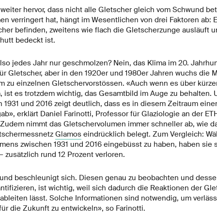
weiter hervor, dass nicht alle Gletscher gleich vom Schwund bet
en verringert hat, hängt im Wesentlichen von drei Faktoren ab: 
her befinden, zweitens wie flach die Gletscherzunge ausläuft un
hutt bedeckt ist.
also jedes Jahr nur geschmolzen? Nein, das Klima im 20. Jahrhun
für Gletscher, aber in den 1920er und 1980er Jahren wuchs die 
am zu einzelnen Gletschervorstössen. «Auch wenn es über kürze
ist es trotzdem wichtig, das Gesamtbild im Auge zu behalten. 
 1931 und 2016 zeigt deutlich, dass es in diesem Zeitraum ein
», erklärt Daniel Farinotti, Professor für Glaziologie an der ET
. Zudem nimmt das Gletschervolumen immer schneller ab, wie d
letschermessnetz
Glamos
eindrücklich belegt. Zum Vergleich: Wä
lumens zwischen 1931 und 2016 eingebüsst zu haben, haben sie s
– zusätzlich rund 12 Prozent verloren.
und beschleunigt sich. Diesen genau zu beobachten und dessen
ifizieren, ist wichtig, weil sich dadurch die Reaktionen der Gle
ableiten lässt. Solche Informationen sind notwendig, um verläss
ür die Zukunft zu entwickeln», so Farinotti.