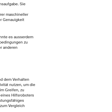
nsaufgabe. Sie
rer maschineller
r Genauigkeit
onnte es ausserdem
sbedingungen zu
er anderen
nd dem Verhalten
vität nutzen, um die
im Greifen, zu
eines Hilfsroboters
stungsfähiges
 zum Vergleich