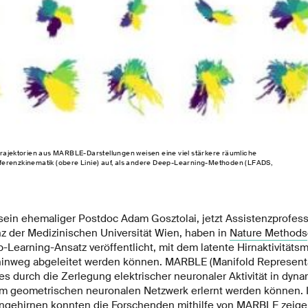
trajektorien aus MARBLE-Darstellungen weisen eine viel stärkere räumliche
erenzkinematik (obere Linie) auf, als andere Deep-Learning-Methoden (LFADS,
ein ehemaliger Postdoc Adam Gosztolai, jetzt Assistenzprofesso
nz der Medizinischen Universität Wien, haben in
Nature Methods
Learning-Ansatz veröffentlicht, mit dem latente Hirnaktivitäts
inweg abgeleitet werden können. MARBLE (Manifold Representa
ies durch die Zerlegung elektrischer neuronaler Aktivität in dy
em geometrischen neuronalen Netzwerk erlernt werden können. 
ngehirnen konnten die Forschenden mithilfe von MARBLE zeige