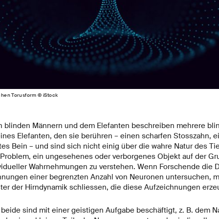
chen Torusform © iStock
n blinden Männern und dem Elefanten beschreiben mehrere bli
eines Elefanten, den sie berühren – einen scharfen Stosszahn, 
tes Bein – und sind sich nicht einig über die wahre Natur des Ti
 Problem, ein ungesehenes oder verborgenes Objekt auf der Gr
ividueller Wahrnehmungen zu verstehen. Wenn Forschende die 
hnungen einer begrenzten Anzahl von Neuronen untersuchen, m
ster der Hirndynamik schliessen, die diese Aufzeichnungen erze
beide sind mit einer geistigen Aufgabe beschäftigt, z. B. dem Na