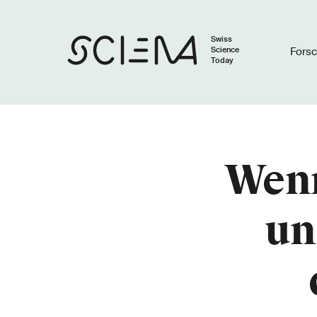
Swiss
Science
Fors
Today
Wenn
un