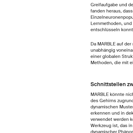
Greifaufgabe und de
fanden heraus, das
Einzelneuronenpopula
Lernmethoden, und 
entschlüsseln konnt
Da MARBLE auf der 
unabhängig voneina
einer globalen Stru
Methoden, die mit e
Schnittstellen 
MARBLE könnte nich
des Gehirns zugrund
dynamischen Muster 
erkennen und in dek
verwendet werden k
Werkzeug ist, das i
dynamischer Phänom