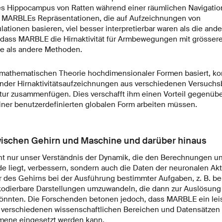
s Hippocampus von Ratten während einer räumlichen Navigatio
s MARBLEs Repräsentationen, die auf Aufzeichnungen von
tionen basieren, viel besser interpretierbar waren als die ande
dass MARBLE die Hirnaktivität für Armbewegungen mit grössere
e als andere Methoden.
mathematischen Theorie hochdimensionaler Formen basiert, k
nder Hirnaktivitätsaufzeichnungen aus verschiedenen Versuch
ktur zusammenfügen. Dies verschafft ihm einen Vorteil gegenüb
iner benutzerdefinierten globalen Form arbeiten müssen.
zwischen Gehirn und Maschine und darüber hinaus
t nur unser Verständnis der Dynamik, die den Berechnungen u
e liegt, verbessern, sondern auch die Daten der neuronalen Akti
des Gehirns bei der Ausführung bestimmter Aufgaben, z. B. be
odierbare Darstellungen umzuwandeln, die dann zur Auslösung 
önnten. Die Forschenden betonen jedoch, dass MARBLE ein lei
n verschiedenen wissenschaftlichen Bereichen und Datensätzen
ene eingesetzt werden kann.