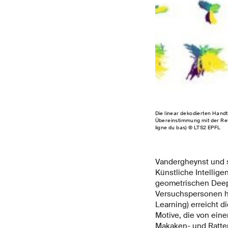
Die linear dekodierten Hand
Übereinstimmung mit der Ref
ligne du bas) © LTS2 EPFL
Vandergheynst und s
Künstliche Intellige
geometrischen Deep-
Versuchspersonen h
Learning) erreicht d
Motive, die von ein
Makaken- und Ratte