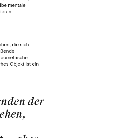
elbe mentale
ieren.
hen, die sich
ießende
 geometrische
hes Objekt ist ein
enden der
ehen,