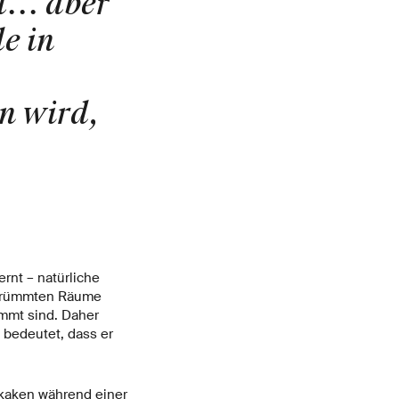
... aber
e in
n wird,
rnt – natürliche
ekrümmten Räume
mmt sind. Daher
 bedeutet, dass er
kaken während einer