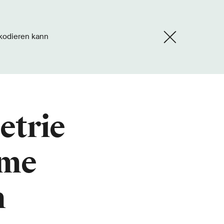
kodieren kann
etrie
öme
n