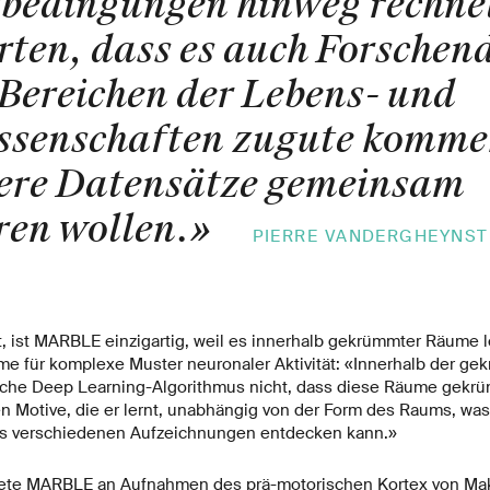
bedingungen hinweg rechnet
rten, dass es auch Forschend
Bereichen der Lebens- und
ssenschaften zugute komme
ere Datensätze gemeinsam
ren wollen.
»
PIERRE VANDERGHEYNST
t, ist MARBLE einzigartig, weil es innerhalb gekrümmter Räume le
e für komplexe Muster neuronaler Aktivität: «Innerhalb der g
che Deep Learning-Algorithmus nicht, dass diese Räume gekrü
n Motive, die er lernt, unabhängig von der Form des Raums, was
us verschiedenen Aufzeichnungen entdecken kann.»
ete MARBLE an Aufnahmen des prä-motorischen Kortex von Ma