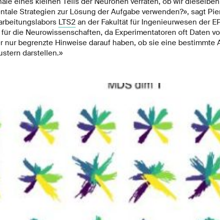
ale eines kleinen Teils der Neuronen verraten, ob wir dieselben
ntale Strategien zur Lösung der Aufgabe verwenden?», sagt Pie
rarbeitungslabors
LTS2
an der Fakultät für Ingenieurwesen der EP
für die Neurowissenschaften, da Experimentatoren oft Daten vo
er nur begrenzte Hinweise darauf haben, ob sie eine bestimmte 
tern darstellen.»