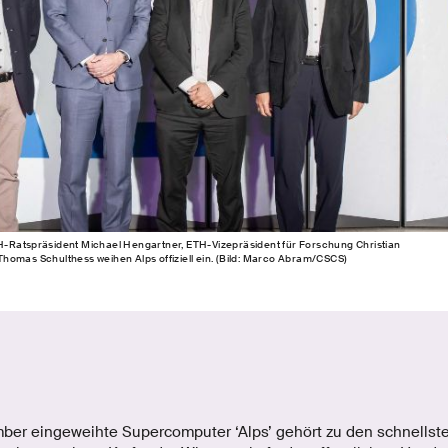
-Ratspräsident Michael Hengartner, ETH-Vizepräsident für Forschung Christian
homas Schulthess weihen Alps offiziell ein. (Bild: Marco Abram/CSCS)
ber eingeweihte Supercomputer ‘Alps’ gehört zu den schnellst