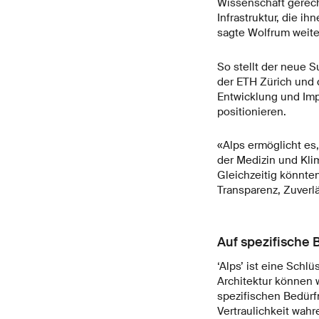
Wissenschaft gerecht
Infrastruktur, die ih
sagte Wolfrum weite
So stellt der neue S
der ETH Zürich und d
Entwicklung und Im
positionieren.
«Alps ermöglicht es
der Medizin und Kli
Gleichzeitig könnte
Transparenz, Zuverl
Auf spezifische
‘Alps’ ist eine Sch
Architektur können wi
spezifischen Bedürf
Vertraulichkeit wah