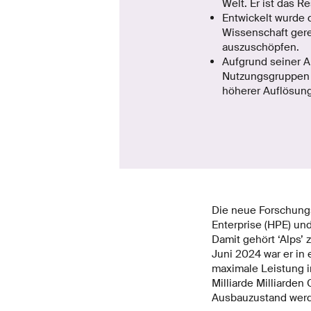
Welt. Er ist das R
Entwickelt wurde
Wissenschaft gerec
auszuschöpfen.
Aufgrund seiner A
Nutzungsgruppen g
höherer Auflösung
Die neue Forschungs
Enterprise (HPE) un
Damit gehört ‘Alps’
Juni 2024 war er in 
maximale Leistung i
Milliarde Milliarde
Ausbauzustand werd