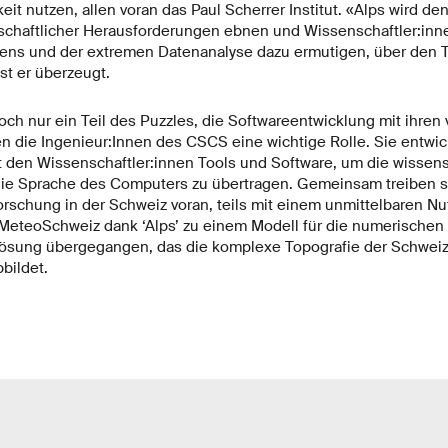
it nutzen, allen voran das Paul Scherrer Institut. «Alps wird de
chaftlicher Herausforderungen ebnen und Wissenschaftler:inn
ns und der extremen Datenanalyse dazu ermutigen, über den T
st er überzeugt.
och nur ein Teil des Puzzles, die Softwareentwicklung mit ihren
en die Ingenieur:Innen des CSCS eine wichtige Rolle. Sie entwic
den Wissenschaftler:innen Tools und Software, um die wissens
die Sprache des Computers zu übertragen. Gemeinsam treiben s
rschung in der Schweiz voran, teils mit einem unmittelbaren Nut
 MeteoSchweiz dank ‘Alps’ zu einem Modell für die numerische
flösung übergegangen, das die komplexe Topografie der Schweiz
bildet.