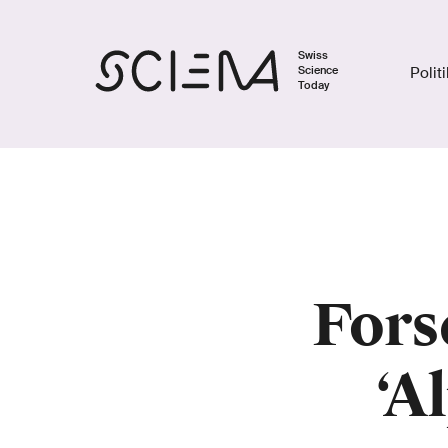
Swiss
Science
Polit
Today
Fors
‘A