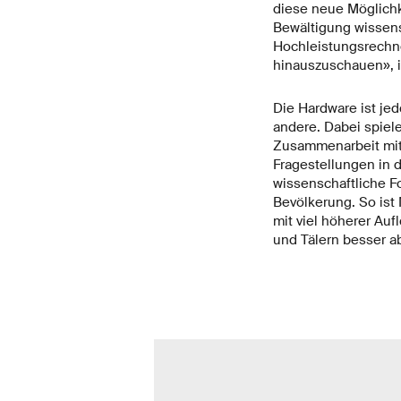
diese neue Möglichke
Bewältigung wissens
Hochleistungsrechne
hinauszuschauen», i
Die Hardware ist jed
andere. Dabei spiel
Zusammenarbeit mit 
Fragestellungen in 
wissenschaftliche Fo
Bevölkerung. So ist
mit viel höherer Au
und Tälern besser ab