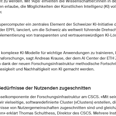
 zu werden. Mit ‘Alps’ erhielten die Wissenschaftler:innen in d
nen erlaube, die Möglichkeiten der Künstlichen Intelligenz (KI) v
r.
upercomputer ein zentrales Element der Schweizer KI-Initiative d
er EPFL lanciert, um die Schweiz als weltweit führende Drehsch
plementierung von transparenten und vertrauenswürdigen KI-L
, komplexe KI-Modelle für wichtige Anwendungen zu trainieren, 
maforschung», sagt Andreas Krause, der dem AI Center der ETH Z
n dank der neuen Forschungsinfrastruktur methodische Fortschri
ässigkeit und Nachhaltigkeit von KI gemacht werden.
 Bedürfnisse der Nutzenden zugeschnitten
lüsselkomponente der Forschungsinfrastruktur am CSCS. «Mit sei
r vielseitige, softwaredefinierte Cluster (vClusters) erstellen, di
nisse von Nutzergemeinschaften zugeschnitten sind und gleichz
ren» erklärt Thomas Schulthess, Direktor des CSCS. Mehrere Ins