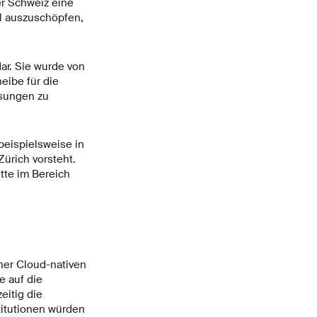
er Schweiz eine
oll auszuschöpfen,
ar. Sie wurde von
eibe für die
ösungen zu
beispielsweise in
ürich vorsteht.
tte im Bereich
ner Cloud-nativen
e auf die
eitig die
titutionen würden