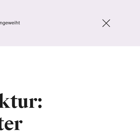
ingeweiht
ktur:
ter