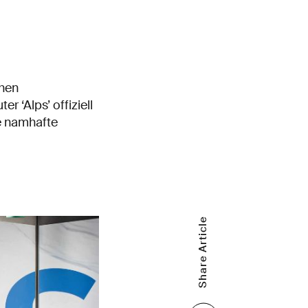
chen
‘Alps’ offiziell
e namhafte
Share Article