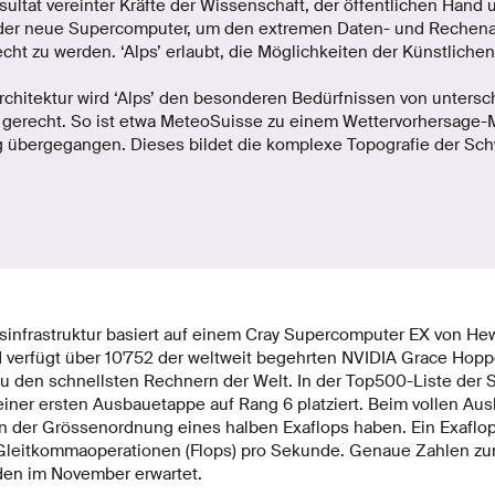
esultat vereinter Kräfte der Wissenschaft, der öffentlichen Hand u
 der neue Supercomputer, um den extremen Daten- und Rechen
ht zu werden. ‘Alps’ erlaubt, die Möglichkeiten der Künstlichen 
rchitektur wird ‘Alps’ den besonderen Bedürfnissen von untersc
erecht. So ist etwa MeteoSuisse zu einem Wettervorhersage-Mo
 übergegangen. Dieses bildet die komplexe Topografie der Sch
infrastruktur basiert auf einem Cray Supercomputer EX von Hew
d verfügt über 10'752 der weltweit begehrten NVIDIA Grace Hopp
 zu den schnellsten Rechnern der Welt. In der Top500-Liste der
einer ersten Ausbauetappe auf Rang 6 platziert. Beim vollen Ausb
n der Grössenordnung eines halben Exaflops haben. Ein Exaflop
n Gleitkommaoperationen (Flops) pro Sekunde. Genaue Zahlen z
en im November erwartet.