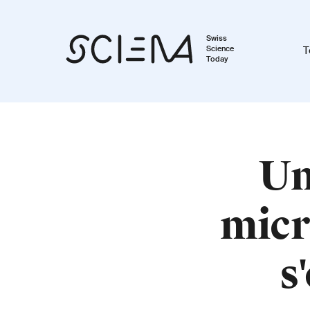
Swiss
Science
T
Today
Un
micr
s