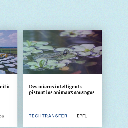
eil à
Des micros intelligents
pistent les animaux sauvages
TECHTRANSFER
pa
EPFL