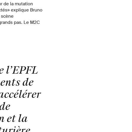
r de la mutation
ectés» explique Bruno
a scène
 grands pas. Le M2C
de l’EPFL
ents de
accélérer
 de
 et la
turière