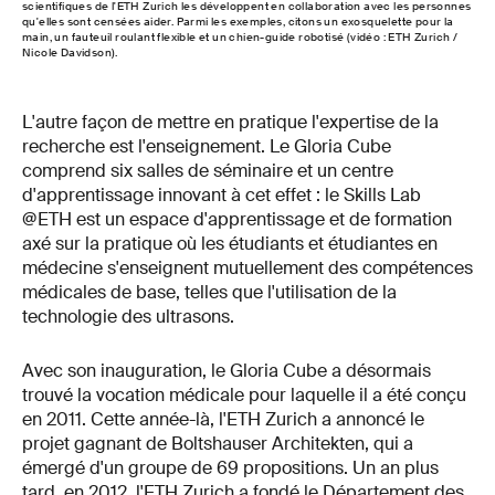
scientifiques de l'ETH Zurich les développent en collaboration avec les personnes
qu'elles sont censées aider. Parmi les exemples, citons un exosquelette pour la
main, un fauteuil roulant flexible et un chien-guide robotisé (vidéo : ETH Zurich /
Nicole Davidson).
L'autre façon de mettre en pratique l'expertise de la
recherche est l'enseignement. Le Gloria Cube
comprend six salles de séminaire et un centre
d'apprentissage innovant à cet effet : le Skills Lab
@ETH est un espace d'apprentissage et de formation
axé sur la pratique où les étudiants et étudiantes en
médecine s'enseignent mutuellement des compétences
médicales de base, telles que l'utilisation de la
technologie des ultrasons.
Avec son inauguration, le Gloria Cube a désormais
trouvé la vocation médicale pour laquelle il a été conçu
en 2011. Cette année-là, l'ETH Zurich a annoncé le
projet gagnant de Boltshauser Architekten, qui a
émergé d'un groupe de 69 propositions. Un an plus
tard, en 2012, l'ETH Zurich a fondé le Département des