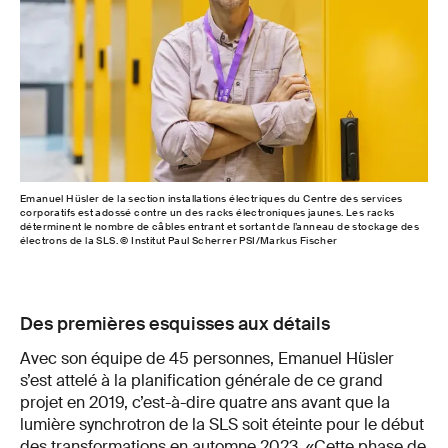
Emanuel Hüsler de la section installations électriques du Centre des services
Env
corporatifs est adossé contre un des racks électroniques jaunes. Les racks
la g
déterminent le nombre de câbles entrant et sortant de l’anneau de stockage des
PSI
électrons de la SLS. © Institut Paul Scherrer PSI/Markus Fischer
Des premières esquisses aux détails
Avec son équipe de 45 personnes, Emanuel Hüsler
s’est attelé à la planification générale de ce grand
projet en 2019, c’est-à-dire quatre ans avant que la
lumière synchrotron de la SLS soit éteinte pour le début
des transformations en automne 2023. «Cette phase de