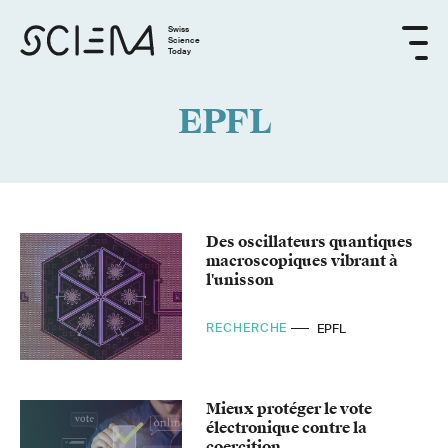
Swiss
Science
Today
EPFL
Des oscillateurs quantiques
macroscopiques vibrant à
l'unisson
RECHERCHE
EPFL
Mieux protéger le vote
électronique contre la
coercition