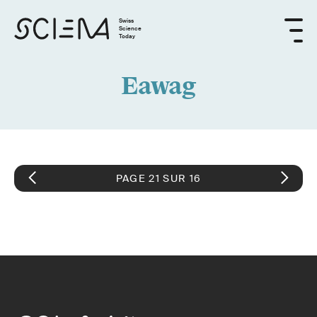
Swiss
Science
Today
Eawag
PAGE 21 SUR 16