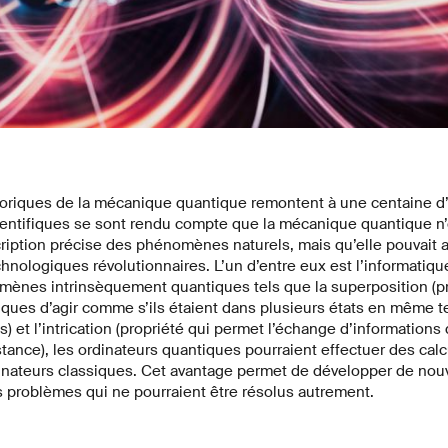
riques de la mécanique quantique remontent à une centaine d
entifiques se sont rendu compte que la mécanique quantique n’o
iption précise des phénomènes naturels, mais qu’elle pouvait a
nologiques révolutionnaires. L’un d’entre eux est l’informatiqu
omènes intrinsèquement quantiques tels que la superposition (p
ques d’agir comme s’ils étaient dans plusieurs états en même t
s) et l’intrication (propriété qui permet l’échange d’informations
stance), les ordinateurs quantiques pourraient effectuer des cal
rdinateurs classiques. Cet avantage permet de développer de no
s problèmes qui ne pourraient être résolus autrement.