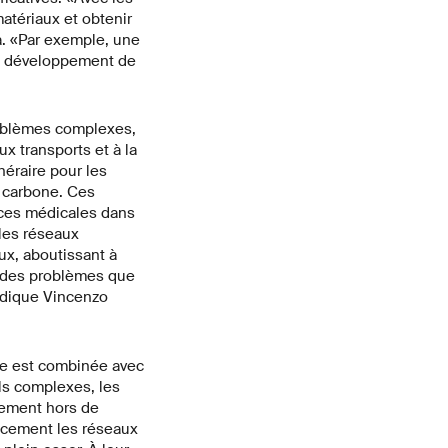
atériaux et obtenir
a. «Par exemple, une
au développement de
roblèmes complexes,
ux transports et à la
néraire pour les
s carbone. Ces
rces médicales dans
 les réseaux
ux, aboutissant à
nt des problèmes que
ndique Vincenzo
le est combinée avec
uls complexes, les
lement hors de
cacement les réseaux