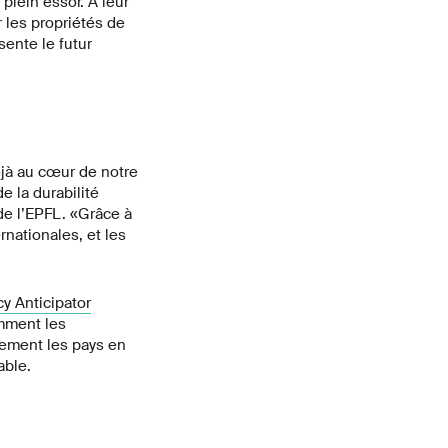
lein essor. À leur
r les propriétés de
ente le futur
jà au cœur de notre
e la durabilité
de l’EPFL. «Grâce à
nationales, et les
 Anticipator
omment les
ement les pays en
able.