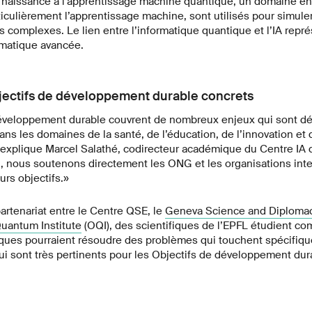
naissance à l’apprentissage machine quantique, un domaine en p
articulièrement l’apprentissage machine, sont utilisés pour simule
complexes. Le lien entre l’informatique quantique et l’IA représ
rmatique avancée.
jectifs de développement durable concrets
éveloppement durable couvrent de nombreux enjeux qui sont dé
ns les domaines de la santé, de l’éducation, de l’innovation et d
explique Marcel Salathé, codirecteur académique du Centre IA 
L, nous soutenons directement les ONG et les organisations inter
urs objectifs.»
artenariat entre le Centre QSE, le
Geneva Science and Diplomacy
uantum Institute
(OQI), des scientifiques de l’EPFL étudient c
ques pourraient résoudre des problèmes qui touchent spécifiqu
i sont très pertinents pour les Objectifs de développement dur