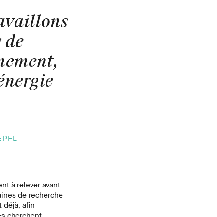
ravaillons
s de
nnement,
’énergie
EPFL
nt à relever avant
aines de recherche
 déjà, afin
ues cherchent