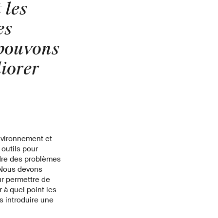
 les
es
 pouvons
iorer
nvironnement et
 outils pour
dre des problèmes
 «Nous devons
ur permettre de
r à quel point les
s introduire une