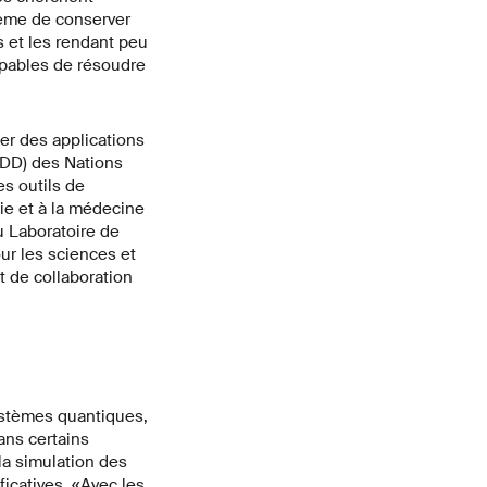
tème de conserver
 et les rendant peu
apables de résoudre
er des applications
ODD) des Nations
es outils de
gie et à la médecine
 Laboratoire de
r les sciences et
t de collaboration
stèmes quantiques,
ans certains
a simulation des
icatives. «Avec les