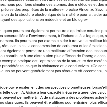
ues, nous pourrions simuler des atomes, des molécules et des m
 précise des propriétés de la matière», précise Vincenzo Savon
sion de la structure électronique de la matière pourrait aider 
 ayant des applications en médecine et en biologie».
ntiques pourraient également permettre d’optimiser certains p
es secteurs liés à l’environnement, à l’industrie, à la logistique, a
nement. Ils pourraient par exemple aider à trouver le meilleur iti
, réduisant ainsi la consommation de carburant et les émission
ient également permettre une meilleure affectation des ressou
ou contribuer à une distribution plus efficace de l’énergie dans
e exemple pratique est l’optimisation de la structure des matéria
 propriétés telles que la résistance et la conductivité. «Ce so
ssiques ne peuvent généralement pas résoudre efficacement», i
tique ouvre également des perspectives prometteuses lorsqu'el
s telle que l’IA. Grâce à leur capacité inégalée à gérer des calc
 peuvent permettre à l’IA de s’attaquer à des problèmes actuel
rs classiques. Ils peuvent être utilisés pour entraîner plus effi