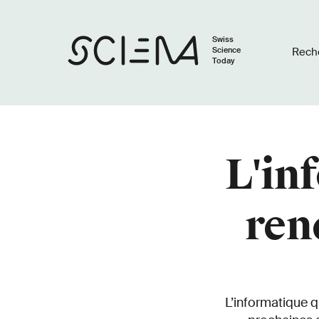
Swiss
Science
Rech
Today
L'in
ren
L’informatique q