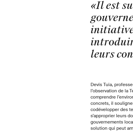
«Il est s
gouverne
initiativ
introdui
leurs con
Devis Tuia, profess
l’observation de la 
comprendre l’enviro
concrets, il soulign
codévelopper des tec
s’approprier leurs do
gouvernements locau
solution qui peut am