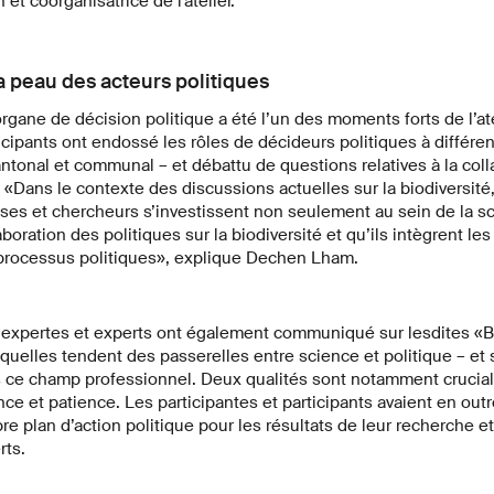
 et coorganisatrice de l'atelier.
a peau des acteurs politiques
organe de décision politique a été l’un des moments forts de l’ate
ticipants ont endossé les rôles de décideurs politiques à différe
antonal et communal – et débattu de questions relatives à la coll
. «Dans le contexte des discussions actuelles sur la biodiversité,
ses et chercheurs s’investissent non seulement au sein de la s
oration des politiques sur la biodiversité et qu’ils intègrent les
processus politiques», explique Dechen Lham.
des expertes et experts ont également communiqué sur lesdites «
quelles tendent des passerelles entre science et politique – et 
 ce champ professionnel. Deux qualités sont notamment cruciale
nce et patience. Les participantes et participants avaient en outr
re plan d’action politique pour les résultats de leur recherche et
rts.