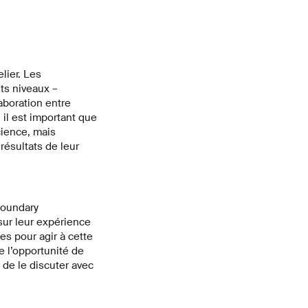
lier. Les
nts niveaux –
aboration entre
 il est important que
cience, mais
 résultats de leur
Boundary
sur leur expérience
s pour agir à cette
e l’opportunité de
 de le discuter avec