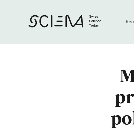
Swiss
Science
Rec
Today
M
pr
po