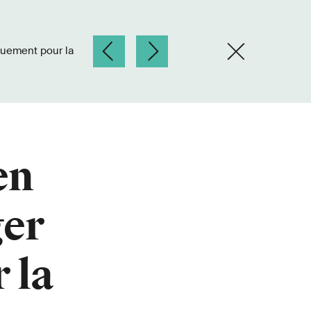
en
ger
 la