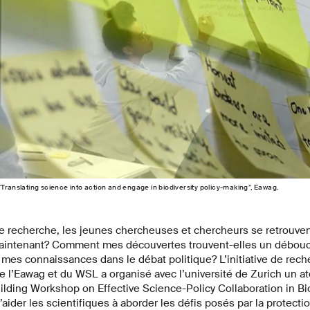
“Translating science into action and engage in biodiversity policy-making”, Eawag.
 de recherche, les jeunes chercheuses et chercheurs se retrouve
maintenant? Comment mes découvertes trouvent-elles un débouc
mes connaissances dans le débat politique? L’initiative de rech
e l’Eawag et du WSL a organisé avec l’université de Zurich un at
uilding Workshop on Effective Science-Policy Collaboration in Bio
ider les scientifiques à aborder les défis posés par la protection