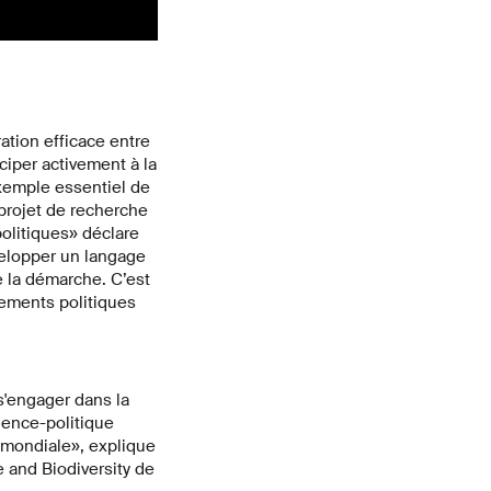
ation efficace entre
iciper activement à la
exemple essentiel de
 projet de recherche
politiques» déclare
velopper un langage
 la démarche. C’est
ements politiques
'engager dans la
cience-politique
 mondiale», explique
 and Biodiversity de