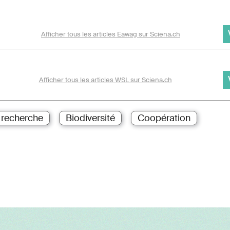
Afficher tous les articles Eawag sur Sciena.ch
Afficher tous les articles WSL sur Sciena.ch
a recherche
Biodiversité
Coopération