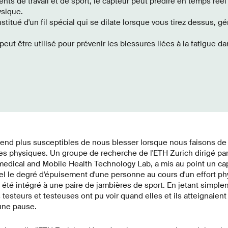
nts de travail et de sport, le capteur peut prédire en temps réel
ysique.
stitué d'un fil spécial qui se dilate lorsque vous tirez dessus, gé
peut être utilisé pour prévenir les blessures liées à la fatigue da
end plus susceptibles de nous blesser lorsque nous faisons de 
s physiques. Un groupe de recherche de l'ETH Zurich dirigé par
edical and Mobile Health Technology Lab, a mis au point un capt
l le degré d'épuisement d'une personne au cours d'un effort phy
a été intégré à une paire de jambières de sport. En jetant simpl
testeurs et testeuses ont pu voir quand elles et ils atteignaient le
 une pause.