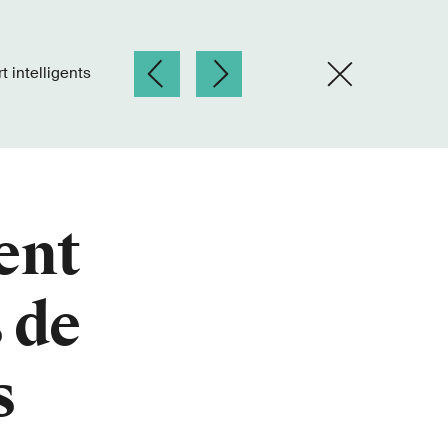
 intelligents
ent
 de
s