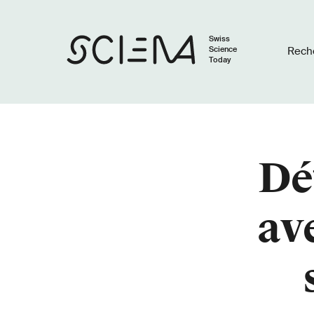
Swiss
Science
Rech
Today
Dé
av