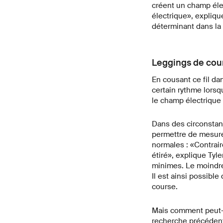
créent un champ éle
électrique», expliqu
déterminant dans la 
Leggings de cour
En cousant ce fil dan
certain rythme lorsq
le champ électrique 
Dans des circonstan
permettre de mesure
normales : «Contraire
étiré», explique Tyl
minimes. Le moindre
Il est ainsi possibl
course.
Mais comment peut-o
recherche précédent