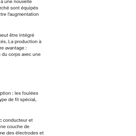
e à une nouvelle
arché sont équipés
tre l'augmentation
eut être intégré
tés. La production à
re avantage :
s du corps avec une
ption : les foulées
pe de fil spécial,
uc conducteur et
fine couche de
mme des électrodes et