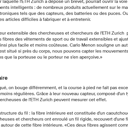
 laquelle l'ETH Zurich a déposé un brevet, pourrait ouvrir la voi
ents intelligents : de nombreux produits actuellement sur le m
roniques tels que des capteurs, des batteries ou des puces. Ou
s articles difficiles à fabriquer et à entretenir.
teur extensible des chercheuses et chercheurs de l'ETH Zurich p
 fibres des vêtements de sport ou de travail extensibles et ajus
insi plus facile et moins coûteuse. Carlo Menon souligne un aut
st situé si près du corps, nous pouvons capter les mouvement
s que la porteuse ou le porteur ne s'en aperçoive.»
aire
igué, on bouge différemment, et la course à pied ne fait pas exce
 moins régulières. Grâce à leur nouveau capteur, composé d'un ty
hercheuses de l'ETH Zurich peuvent mesurer cet effet.
structure du fil : la fibre intérieure est constituée d'un caoutcho
heuses et chercheurs ont enroulé un fil rigide, recouvert d'une 
e autour de cette fibre intérieure. «Ces deux fibres agissent co