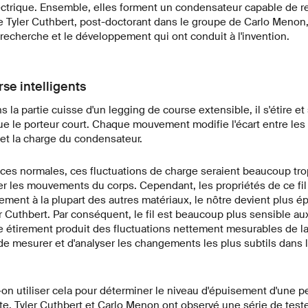
ctrique. Ensemble, elles forment un condensateur capable de r
e Tyler Cuthbert, post-doctorant dans le groupe de Carlo Menon, 
recherche et le développement qui ont conduit à l'invention.
se intelligents
s la partie cuisse d'un legging de course extensible, il s'étire e
ue le porteur court. Chaque mouvement modifie l'écart entre les 
et la charge du condensateur.
ces normales, ces fluctuations de charge seraient beaucoup trop
r les mouvements du corps. Cependant, les propriétés de ce fil 
ment à la plupart des autres matériaux, le nôtre devient plus épa
er Cuthbert. Par conséquent, le fil est beaucoup plus sensible 
 étirement produit des fluctuations nettement mesurables de la
e de mesurer et d'analyser les changements les plus subtils dans 
n utiliser cela pour déterminer le niveau d'épuisement d'une 
e, Tyler Cuthbert et Carlo Menon ont observé une série de teste