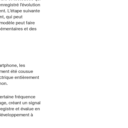
nregistré l'évolution
nt. L'étape suivante
t, qui peut
 modèle peut faire
lémentaires et des
artphone, les
lement été cousue
ectrique entièrement
non.
certaine fréquence
uge, créant un signal
egistre et évalue en
 développement à