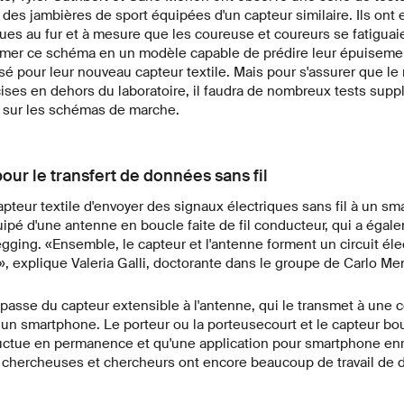
 des jambières de sport équipées d'un capteur similaire. Ils ont e
ues au fur et à mesure que les coureuse et coureurs se fatiguaie
ormer ce schéma en un modèle capable de prédire leur épuisemen
isé pour leur nouveau capteur textile. Mais pour s'assurer que le
ises en dehors du laboratoire, il faudra de nombreux tests supp
sur les schémas de marche.
our le transfert de données sans fil
pteur textile d'envoyer des signaux électriques sans fil à un sm
quipé d'une antenne en boucle faite de fil conducteur, qui a éga
egging. «Ensemble, le capteur et l'antenne forment un circuit él
, explique Valeria Galli, doctorante dans le groupe de Carlo Me
 passe du capteur extensible à l'antenne, qui le transmet à une 
 un smartphone. Le porteur ou la porteusecourt et le capteur bo
luctue en permanence et qu'une application pour smartphone enr
s chercheuses et chercheurs ont encore beaucoup de travail de