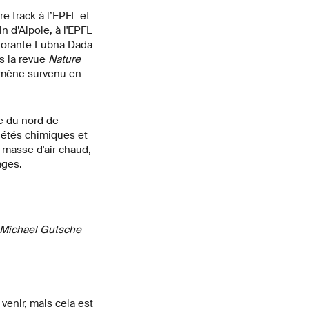
e track à l’EPFL et
 d’Alpole, à l'EPFL
ctorante Lubna Dada
s la revue
Nature
omène survenu en
e du nord de
riétés chimiques et
 masse d'air chaud,
ages.
 Michael Gutsche
venir, mais cela est