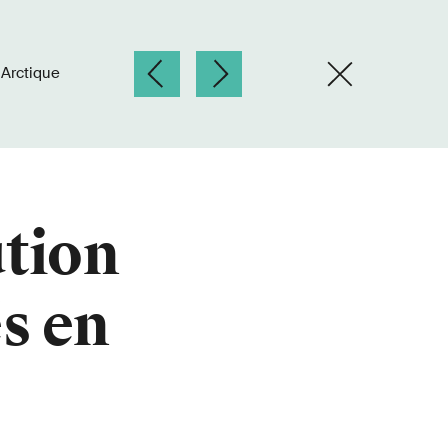
 Arctique
ution
s en