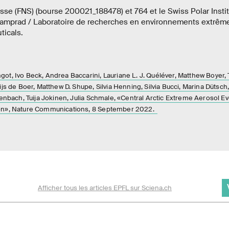
sse (FNS) (bourse 200021_188478) et 764 et le Swiss Polar Instit
Kamprad / Laboratoire de recherches en environnements extrêm
ticals.
t, Ivo Beck, Andrea Baccarini, Lauriane L. J. Quéléver, Matthew Boyer, Ti
ijs de Boer, Matthew D. Shupe, Silvia Henning, Silvia Bucci, Marina Dütsch
enbach, Tuija Jokinen, Julia Schmale, «Central Arctic Extreme Aerosol Ev
ion», Nature Communications, 8 September 2022.
Afficher tous les articles EPFL sur Sciena.ch