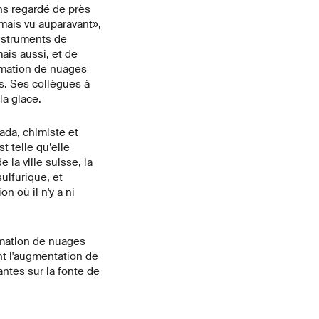
ns regardé de près
mais vu auparavant»,
nstruments de
ais aussi, et de
rmation de nuages
s. Ses collègues à
la glace.
ada, chimiste et
t telle qu’elle
 la ville suisse, la
ulfurique, et
n où il n'y a ni
rmation de nuages
t l'augmentation de
ntes sur la fonte de