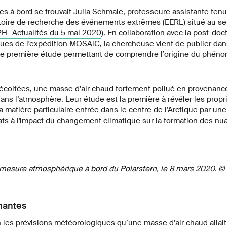
ues à bord se trouvait Julia Schmale, professeure assistante tenur
toire de recherche des événements extrêmes (EERL) situé au sein
PFL Actualités du 5 mai 2020
). En collaboration avec la post-do
iques de l'expédition MOSAiC, la chercheuse vient de publier dan
e première étude permettant de comprendre l’origine du phén
écoltées, une masse d’air chaud fortement pollué en provenanc
dans l’atmosphère. Leur étude est la première à révéler les prop
 matière particulaire entrée dans le centre de l'Arctique par une
ltats à l'impact du changement climatique sur la formation des nu
mesure atmosphérique à bord du Polarstern, le 8 mars 2020. ©
nantes
les prévisions météorologiques qu’une masse d’air chaud allait 