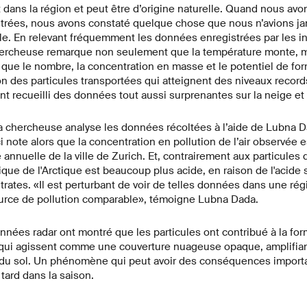
 dans la région et peut être d’origine naturelle. Quand nous avo
trées, nous avons constaté quelque chose que nous n’avions ja
le. En relevant fréquemment les données enregistrées par les i
 chercheuse remarque non seulement que la température monte, m
 que le nombre, la concentration en masse et le potentiel de fo
 des particules transportées qui atteignent des niveaux record
nt recueilli des données tout aussi surprenantes sur la neige et 
la chercheuse analyse les données récoltées à l’aide de Lubna D
 note alors que la concentration en pollution de l’air observée es
nuelle de la ville de Zurich. Et, contrairement aux particules de
que de l'Arctique est beaucoup plus acide, en raison de l'acide s
rates. «Il est perturbant de voir de telles données dans une régio
source de pollution comparable», témoigne Lubna Dada.
nnées radar ont montré que les particules ont contribué à la fo
qui agissent comme une couverture nuageuse opaque, amplifian
 du sol. Un phénomène qui peut avoir des conséquences importa
tard dans la saison.