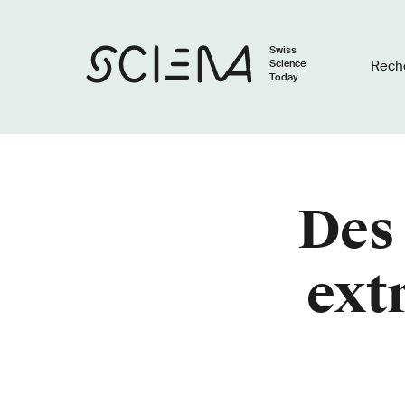
Swiss
Science
Rech
Today
Des 
ext