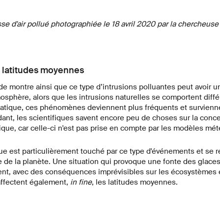
sse d'air pollué photographiée le 18 avril 2020 par la chercheuse 
x latitudes moyennes
de montre ainsi que ce type d’intrusions polluantes peut avoir un 
atmosphère, alors que les intrusions naturelles se comportent dif
tique, ces phénomènes deviennent plus fréquents et survienne
nt, les scientifiques savent encore peu de choses sur la conce
que, car celle-ci n'est pas prise en compte par les modèles mé
que est particulièrement touché par ce type d'événements et se ré
te de la planète. Une situation qui provoque une fonte des glaces
nt, avec des conséquences imprévisibles sur les écosystèmes 
ffectent également,
in fine
, les latitudes moyennes.