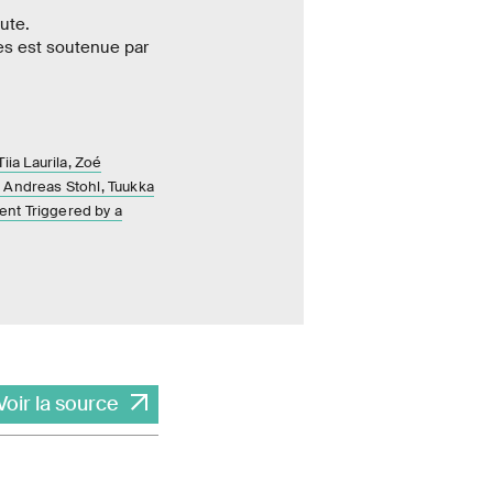
ute.
es est soutenue par
ia Laurila, Zoé
, Andreas Stohl, Tuukka
ent Triggered by a
Voir la source