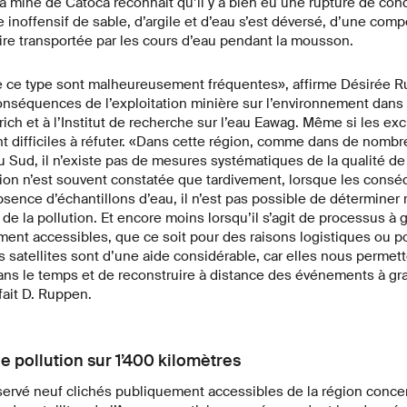
 la mine de Catoca reconnaît qu’il y a bien eu une rupture de con
inoffensif de sable, d’argile et d’eau s’est déversé, d’une com
ire transportée par les cours d’eau pendant la mousson.
e ce type sont malheureusement fréquentes», affirme Désirée R
onséquences de l’exploitation minière sur l’environnement dans 
rich et à l’Institut de recherche sur l’eau Eawag. Même si les ex
t difficiles à réfuter. «Dans cette région, comme dans de nomb
 Sud, il n’existe pas de mesures systématiques de la qualité de 
tion n’est souvent constatée que tardivement, lorsque les cons
absence d’échantillons d’eau, il n’est pas possible de déterminer
r de la pollution. Et encore moins lorsqu’il s’agit de processus à
ement accessibles, que ce soit pour des raisons logistiques ou p
s satellites sont d’une aide considérable, car elles nous permet
ans le temps et de reconstruire à distance des événements à gra
fait D. Ruppen.
e pollution sur 1’400 kilomètres
ervé neuf clichés publiquement accessibles de la région concer