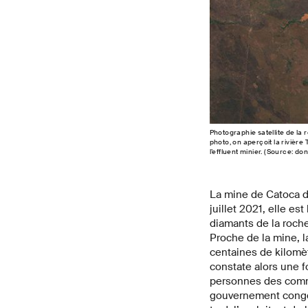
Photographie satellite de la 
photo, on aperçoit la rivière
l’effluent minier. (Source: d
La mine de Catoca d
juillet 2021, elle es
diamants de la roche
Proche de la mine, l
centaines de kilomè
constate alors une f
personnes des commu
gouvernement congol