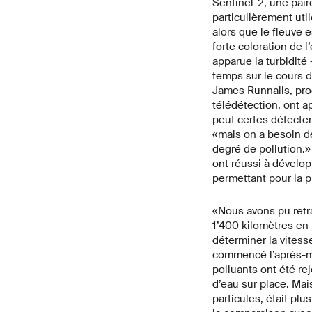
Sentinel-2, une pair
particulièrement uti
alors que le fleuve e
forte coloration de 
apparue la turbidité
temps sur le cours de
James Runnalls, pro
télédétection, ont a
peut certes détecter
«mais on a besoin de 
degré de pollution.
ont réussi à dévelo
permettant pour la pr
«Nous avons pu retra
1’400 kilomètres en
déterminer la vitess
commencé l’après-mid
polluants ont été rej
d’eau sur place. Mai
particules, était plu