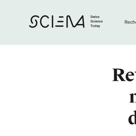
Swiss
Science
Rech
Today
Re