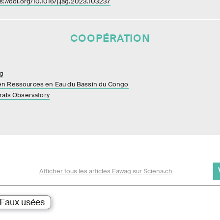
s://doi.org/10.1016/j.jag.2023.103237
COOPÉRATION
g
en Ressources en Eau du Bassin du Congo
rals Observatory
Afficher tous les articles Eawag sur Sciena.ch
Eaux usées