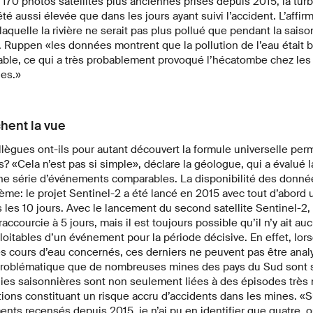
170 photos satellites plus anciennes prises depuis 2015, la turb
té aussi élevée que dans les jours ayant suivi l’accident. L’affir
laquelle la rivière ne serait pas plus pollué que pendant la saiso
. Ruppen «les données montrent que la pollution de l’eau était 
able, ce qui a très probablement provoqué l’hécatombe chez les
es.»
hent la vue
lègues ont-ils pour autant découvert la formule universelle perm
? «Cela n’est pas si simple», déclare la géologue, qui a évalué l
e série d’événements comparables. La disponibilité des données
ème: le projet Sentinel-2 a été lancé en 2015 avec tout d’abord u
us les 10 jours. Avec le lancement du second satellite Sentinel-2,
raccourcie à 5 jours, mais il est toujours possible qu’il n’y ait 
oitables d’un événement pour la période décisive. En effet, lor
es cours d’eau concernés, ces derniers ne peuvent pas être anal
 problématique que de nombreuses mines des pays du Sud sont s
uies saisonnières sont non seulement liées à des épisodes très
ations constituant un risque accru d’accidents dans les mines. «S
ts recensés depuis 2015, je n’ai pu en identifier que quatre, o