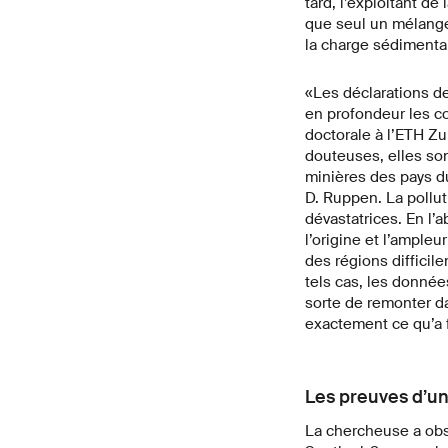
tard, l’exploitant de
que seul un mélange 
la charge sédimenta
«Les déclarations d
en profondeur les c
doctorale à l’ETH Zu
douteuses, elles son
minières des pays du
D. Ruppen. La pollu
dévastatrices. En l’
l’origine et l’ampleu
des régions difficil
tels cas, les donnée
sorte de remonter d
exactement ce qu’a 
Les preuves d’un
La chercheuse a obs