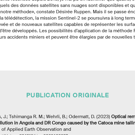
quels des données satellites sans nuages sont disponibles et q
à notre méthode», constate Désirée Ruppen. Mais il se passe 
a télédétection, la mission Sentinel-2 se poursuivra à long ter
vée et de nouveaux satellites capables de représenter les surfac
 d’être développés. Les possibilités d’application de la méthod
turs accidents miniers et peuvent être élargies par de nouvelles
PUBLICATION ORIGINALE
, J.; Tshimanga R. M.; Wehrli, B.; Odermatt, D. (2023)
Optical re
llution in Angola and DR Congo caused by the Catoca mine tailin
l of Applied Earth Observation and