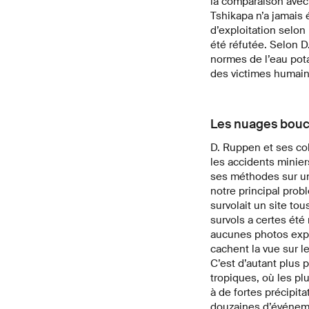
la comparaison avec 
Tshikapa n’a jamais é
d’exploitation selon 
été réfutée. Selon D
normes de l’eau pot
des victimes humain
Les nuages bouc
D. Ruppen et ses col
les accidents miniers
ses méthodes sur un
notre principal probl
survolait un site to
survols a certes été 
aucunes photos expl
cachent la vue sur l
C’est d’autant plus
tropiques, où les pl
à de fortes précipit
douzaines d’événemen