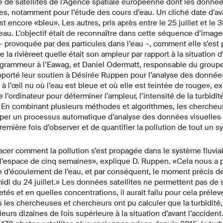
e de satellites de l’Agence spatiale européenne dont les donné
les, notamment pour l’étude des cours d’eau. Un cliché date d’a
st encore «bleu». Les autres, pris après entre le 25 juillet et le 
l’eau. L’objectif était de reconnaître dans cette séquence d’imag
 – provoquée par des particules dans l’eau –, comment elle s’est
 la rivièreet quelle était son ampleur par rapport à la situation d’
grammeur à l’Eawag, et Daniel Odermatt, responsable du groupe
pporté leur soutien à Désirée Ruppen pour l’analyse des données
 à l’œil nu où l’eau est bleue et où elle est teintée de rouge», e
l’ordinateur pour déterminer l’ampleur, l’intensité de la turbidit
» En combinant plusieurs méthodes et algorithmes, les chercheu
pper un processus automatique d’analyse des données visuelles s
emière fois d’observer et de quantifier la pollution de tout un sy
cer comment la pollution s’est propagée dans le système fluvial
 l’espace de cinq semaines», explique D. Ruppen. «Cela nous a 
e d’écoulement de l’eau, et par conséquent, le moment précis de l
i du 24 juillet.» Les données satellites ne permettent pas de 
etés et en quelles concentrations, il aurait fallu pour cela préle
s les chercheuses et chercheurs ont pu calculer que la turbidité,
sieurs dizaines de fois supérieure à la situation d’avant l’accide