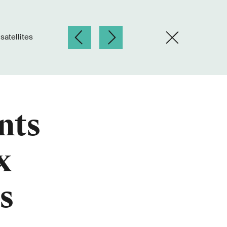
satellites
nts
x
s