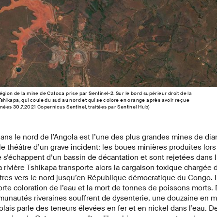
région de la mine de Catoca prise par Sentinel-2. Sur le bord supérieur droit de la
 Tshikapa, qui coule du sud au nord et qui se colore en orange après avoir reçue
onnées 30.7.2021 Copernicus Sentinel, traitées par Sentinel Hub)
ans le nord de l’Angola est l’une des plus grandes mines de di
t le théâtre d’un grave incident: les boues minières produites lors
 s’échappent d’un bassin de décantation et sont rejetées dans 
a rivière Tshikapa transporte alors la cargaison toxique chargée
tres vers le nord jusqu’en République démocratique du Congo. L
orte coloration de l’eau et la mort de tonnes de poissons morts. 
nautés riveraines souffrent de dysenterie, une douzaine en m
ais parle des teneurs élevées en fer et en nickel dans l’eau. 