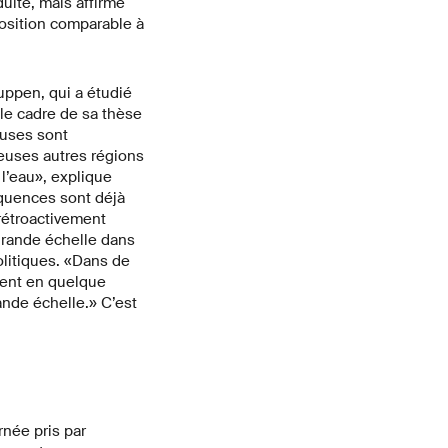
duite, mais affirme
position comparable à
uppen, qui a étudié
le cadre de sa thèse
cuses sont
reuses autres régions
l’eau», explique
équences sont déjà
 rétroactivement
 grande échelle dans
olitiques. «Dans de
tent en quelque
nde échelle.» C’est
née pris par