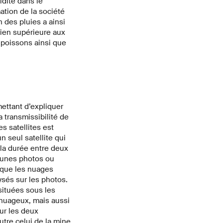
idité dans le
mation de la société
n des pluies a ainsi
bien supérieure aux
 poissons ainsi que
ettant d’expliquer
a transmissibilité de
 satellites est
n seul satellite qui
 la durée entre deux
aucunes photos ou
sque les nuages
ysés sur les photos.
ituées sous les
 nuageux, mais aussi
ur les deux
utre celui de la mine