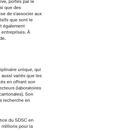
ve, portés par le
nsi que des
ise de s'associer aux
sifs que sont le
et également
 entreprises. À
de.
plinaire unique, qui
aussi variés que les
tés en offrant son
cteurs (laboratoires
cantonales). Son
la recherche en
tance du SDSC en
 millions pour la