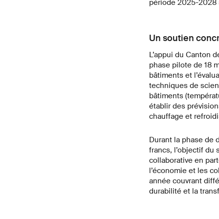
période 2025-2028 s
Un soutien concr
L’appui du Canton d
phase pilote de 18 m
bâtiments et l’évalu
techniques de scien
bâtiments (températu
établir des prévisio
chauffage et refroi
Durant la phase de d
francs, l’objectif du
collaborative en par
l’économie et les co
année couvrant différ
durabilité et la tra