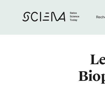
Swiss
Science
Rech
Today
Le
Biop