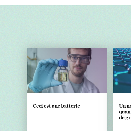
Ceci est une batterie
Un n
quant
de g