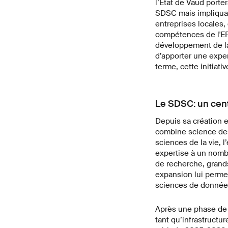
l’État de Vaud porte
SDSC mais impliquant
entreprises locales,
compétences de l'EP
développement de la 
d’apporter une exper
terme, cette initiat
Le SDSC: un cent
Depuis sa création e
combine science des
sciences de la vie, l
expertise à un nombr
de recherche, grand
expansion lui permet
sciences de données 
Après une phase de 
tant qu’infrastructu