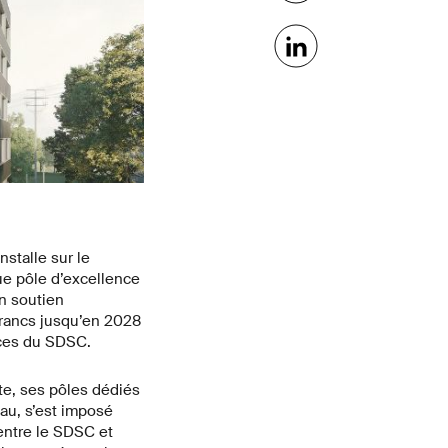
stalle sur le
ue pôle d’excellence
un soutien
francs jusqu’en 2028
nces du SDSC.
te, ses pôles dédiés
au, s’est imposé
 entre le SDSC et