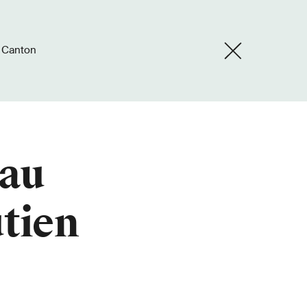
u Canton
 au
utien