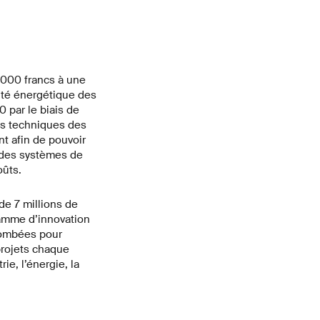
'000 francs à une
cité énergétique des
0 par le biais de
es techniques des
nt afin de pouvoir
e des systèmes de
oûts.
de 7 millions de
gramme d’innovation
etombées pour
projets chaque
ie, l’énergie, la