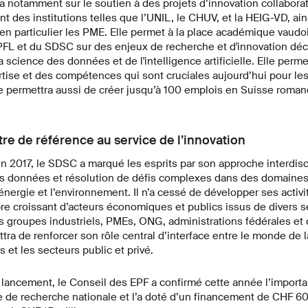
ra notamment sur le soutien à des projets d’innovation collaborati
 des institutions telles que l’UNIL, le CHUV, et la HEIG-VD, ai
 en particulier les PME. Elle permet à la place académique vaudo
FL et du SDSC sur des enjeux de recherche et d'innovation déci
science des données et de l'intelligence artificielle. Elle perm
tise et des compétences qui sont cruciales aujourd’hui pour les
ive permettra aussi de créer jusqu’à 100 emplois en Suisse roman
re de référence au service de l’innovation
n 2017, le SDSC a marqué les esprits par son approche interdisci
 données et résolution de défis complexes dans des domaines 
’énergie et l’environnement. Il n’a cessé de développer ses activi
e croissant d’acteurs économiques et publics issus de divers se
s groupes industriels, PMEs, ONG, administrations fédérales et 
tra de renforcer son rôle central d’interface entre le monde de 
et les secteurs public et privé.
lancement, le Conseil des EPF a confirmé cette année l’impor
re de recherche nationale et l’a doté d’un financement de CHF 60