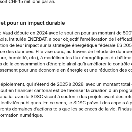
oit CHF 15 millions par an.
et pour un impact durable
e Vaud débute en 2024 avec le soutien pour un montant de 500
ois, intitulée ENERBAT, a pour objectif l’amélioration de l’effica
ation de leur impact sur la stratégie énergétique fédérale ES 205
ce des données. Elle vise donc, au travers de l’étude de donné
re, humidité, etc.), à modéliser les flux énergétiques du bâtime
ns de la consommation d'énergie ainsi qu’à améliorer le contrôl
dissement pour une économie en énergie et une réduction des c
éploiement, qui s’étend de 2025 à 2028, avec un montant total 
 soutien financier cantonal est de favoriser la création d’un pro
tenariat avec le SDSC visant à soutenir des projets ayant des r
llectivités publiques. En ce sens, le SDSC prévoit des appels à 
ents domaines d’actions tels que les sciences de la vie, l’industr
nsformation numérique.