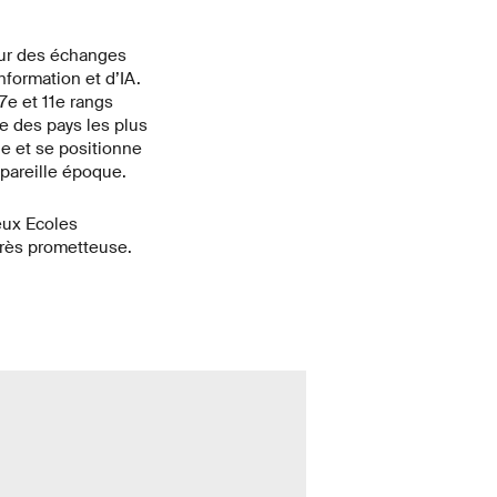
 sur des échanges
nformation et d’IA.
7e et 11e rangs
e des pays les plus
he et se positionne
 pareille époque.
eux Ecoles
 très prometteuse.