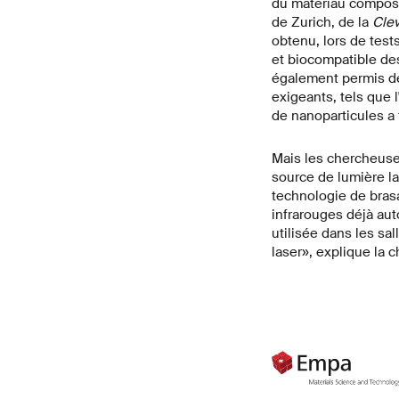
du matériau composit
de Zurich, de la
Clev
obtenu, lors de test
et biocompatible des
également permis de
exigeants, tels que l
de nanoparticules a 
Mais les chercheuses
source de lumière la
technologie de brasag
infrarouges déjà aut
utilisée dans les sa
laser», explique la