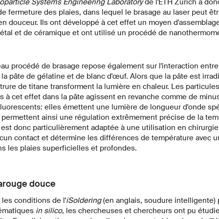
oparticle Systems Engineering Laboratory
de l'ETH Zurich a don
de fermeture des plaies, dans lequel le brasage au laser peut êt
en douceur. Ils ont développé à cet effet un moyen d'assemblag
étal et de céramique et ont utilisé un procédé de nanothermomé
au procédé de brasage repose également sur l'interaction entre
a pâte de gélatine et de blanc d'œuf. Alors que la pâte est irradi
trure de titane transforment la lumière en chaleur. Les particul
s à cet effet dans la pâte agissent en revanche comme de minu
uorescents: elles émettent une lumière de longueur d'onde spé
t permettent ainsi une régulation extrêmement précise de la te
est donc particulièrement adaptée à une utilisation en chirurgie 
cun contact et détermine les différences de température avec u
ns les plaies superficielles et profondes.
rarouge douce
les conditions de l'
iSoldering
(en anglais, soudure intelligente)
ématiques
in silico
, les chercheuses et chercheurs ont pu étudi