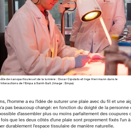
âte de nanoparticules et de la lumière : Oscar Cipolato et Inge Herrmann dans le
 Interactions de l'Empa à Saint-Gall. (Image : Empa)
ns, l'homme a eu l'idée de suturer une plaie avec du fil et une ai
 n'a pas beaucoup changé: en fonction du doigté de la personne 
t possible d'assembler plus ou moins parfaitement des coupures 
fois que les deux côtés d'une plaie sont proprement fixés l'un à 
r durablement l'espace tissulaire de manière naturelle.