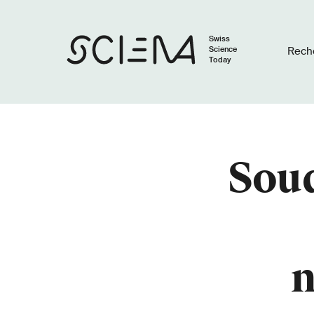
Swiss
Science
Rech
Today
Soud