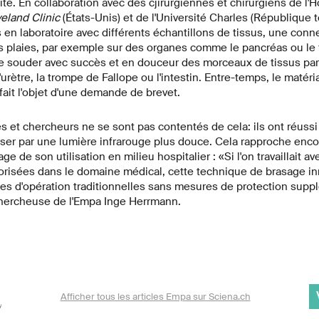
e. En collaboration avec des cjirurgiennes et chirurgiens de l'Hô
eland Clinic
(États-Unis) et de l'Université Charles (République t
s en laboratoire avec différents échantillons de tissus, une conn
 plaies, par exemple sur des organes comme le pancréas ou le f
 souder avec succès et en douceur des morceaux de tissus par
'urètre, la trompe de Fallope ou l'intestin. Entre-temps, le maté
fait l'objet d'une demande de brevet.
 et chercheurs ne se sont pas contentés de cela: ils ont réussi
ser par une lumière infrarouge plus douce. Cela rapproche enco
e de son utilisation en milieu hospitalier : «Si l'on travaillait 
orisées dans le domaine médical, cette technique de brasage in
lles d'opération traditionnelles sans mesures de protection supp
 chercheuse de l'Empa Inge Herrmann.
Afficher tous les articles Empa sur Sciena.ch