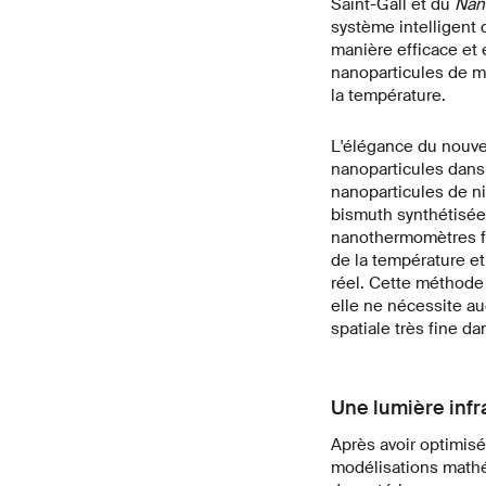
Saint-Gall et du
Nan
système intelligent 
manière efficace et 
nanoparticules de m
la température.
L'élégance du nouve
nanoparticules dans l
nanoparticules de ni
bismuth synthétisée
nanothermomètres fl
de la température e
réel. Cette méthode 
elle ne nécessite au
spatiale très fine da
Une lumière inf
Après avoir optimisé 
modélisations math