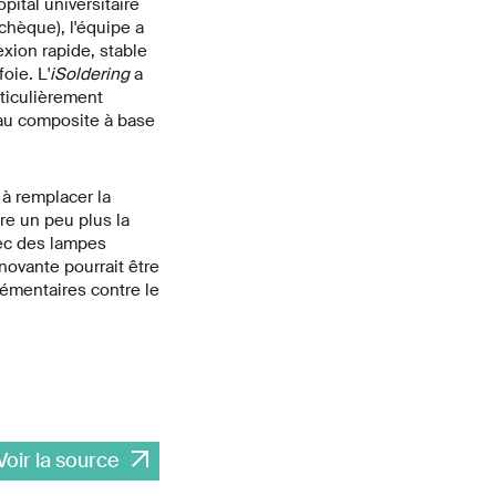
pital universitaire
chèque), l'équipe a
exion rapide, stable
oie. L'
iSoldering
a
ticulièrement
riau composite à base
 à remplacer la
re un peu plus la
avec des lampes
novante pourrait être
lémentaires contre le
Voir la source