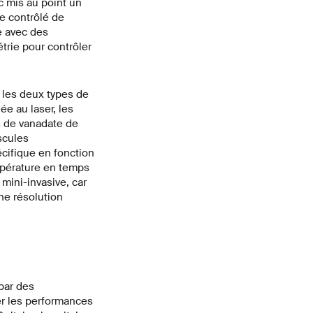
c mis au point un
re contrôlé de
e avec des
trie pour contrôler
 les deux types de
ée au laser, les
es de vanadate de
scules
cifique en fonction
mpérature en temps
mini-invasive, car
ne résolution
 par des
er les performances