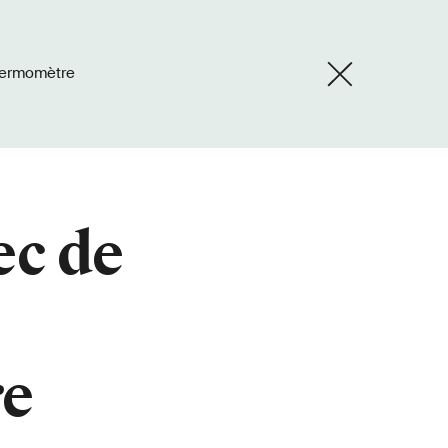
thermomètre
ec de
e