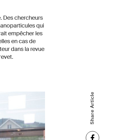
le. Des chercheurs
anoparticules qui
rait empêcher les
elles en cas de
eur dans la revue
evet.
Share Article