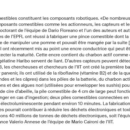
estibles constituent les composants robotiques. «De nombreu
osants comestibles comme les actionneurs, les capteurs et les
torant de l’équipe de Dario Floreano et l’un des auteurs et autri
ues de l’EPFL ont réussi à fabriquer une pince comestible dont la
le de manipuler une pomme et pouvait être mangée par la suite [1]
tol ont récemment mis au point une encre conductrice qui peut êt
ecter la maturité. Cette encre contient du charbon actif comme 
élatine Haribo servent de liant. D’autres capteurs peuvent détec
23, les chercheuses et chercheurs de l’IIT ont créé la première b
parvenir, ils ont utilisé de la riboflavine (vitamine B2) et de la qu
es et les câpres) dans les pôles de la batterie, du charbon actif 
ns et des algues nori (utilisées pour envelopper les sushis) pour
de cire d’abeille, la pile comestible de 4 cm de large peut foncti
nger en cas d’ingestion; deux piles comestibles connectées en
 électroluminescente pendant environ 10 minutes. La fabricatio
s pourrait contribuer à réduire les déchets électroniques et to
ons 40 millions de tonnes de déchets électroniques, soit l’équi
ance Valerio Annese de l’équipe de Mario Caironi de l’IIT.