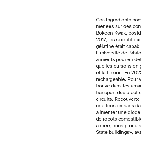
Ces ingrédients com
menées sur des comp
Bokeon Kwak, postdoc
2017, les scientifiq
gélatine était capab
l’université de Bris
aliments pour en dét
que les oursons en g
et la flexion. En 20
rechargeable. Pour y 
trouve dans les amand
transport des électro
circuits. Recouverte 
une tension sans da
alimenter une diode
de robots comestible
année, nous produis
State buildings», av