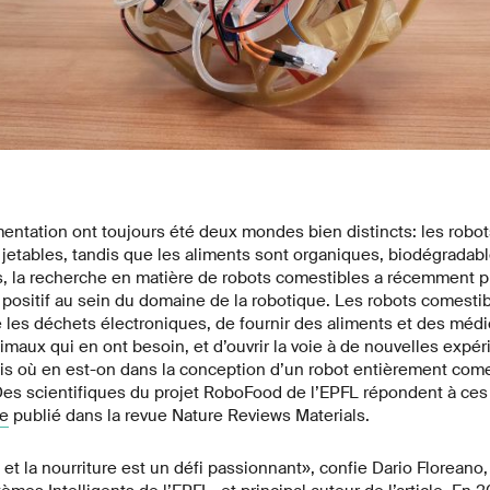
imentation ont toujours été deux mondes bien distincts: les robo
etables, tandis que les aliments sont organiques, biodégradabl
s, la recherche en matière de robots comestibles a récemment pr
 positif au sein du domaine de la robotique. Les robots comestib
e les déchets électroniques, de fournir des aliments et des méd
maux qui en ont besoin, et d’ouvrir la voie à de nouvelles expé
s où en est-on dans la conception d’un robot entièrement comes
? Des scientifiques du projet RoboFood de l’EPFL répondent à ce
ve
publié dans la revue Nature Reviews Materials.
 et la nourriture est un défi passionnant», confie Dario Floreano