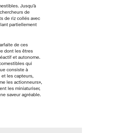
mestibles. Jusqu'à
 chercheurs de
s de riz collés avec
ulant partiellement
arfaite de ces
e dont les êtres
éactif et autonome.
 comestibles qui
que consiste à
 et les capteurs,
me les actionneurs»,
nt les miniaturiser,
une saveur agréable.