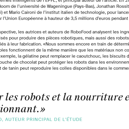
mes Intelligents de l’EPFL, et principal auteur de l’article. En 
Boom de l’université de Wageningue (Pays-Bas), Jonathan Rossite
) et Mario Caironi de l’institut italien de technologie, pour lan
ar l’Union Européenne à hauteur de 3,5 millions d’euros pendant
rspective, les autrices et auteurs de RoboFood analysent les ing
lisés pour produire des pièces robotiques, mais aussi des robots 
liés à leur fabrication. «Nous sommes encore en train de déterm
bles fonctionnent de la même manière que les matériaux non co
exemple, la gélatine peut remplacer le caoutchouc, les biscuits 
ouche de chocolat peut protéger les robots dans les environnem
 de tanin peut reproduire les colles disponibles dans le comme
 les robots et la nourriture 
sionnant.
»
, AUTEUR PRINCIPAL DE L'ÉTUDE