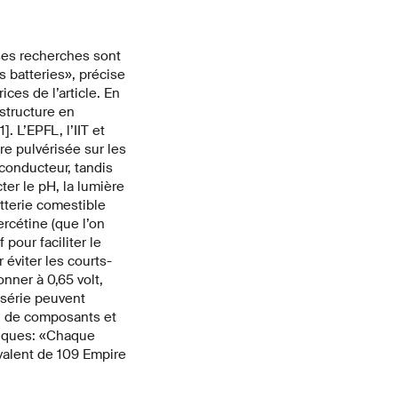
ses recherches sont
 batteries», précise
ces de l’article. En
 structure en
. L’EPFL, l’IIT et
re pulvérisée sur les
conducteur, tandis
ter le pH, la lumière
atterie comestible
ercétine (que l’on
pour faciliter le
 éviter les courts-
onner à 0,65 volt,
 série peuvent
n de composants et
xiques: «Chaque
valent de 109 Empire