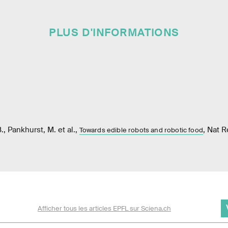
PLUS D'INFORMATIONS
., Pankhurst, M. et al.,
, Nat 
Towards edible robots and robotic food
Afficher tous les articles EPFL sur Sciena.ch