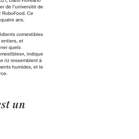
2021, Dario Floreano
r de l’université de
cer RoboFood. Ce
 quatre ans.
rédients comestibles
entiers, et
iner quels
mestibles», indique
de riz ressemblent à
ents humides, et le
rce.
est un