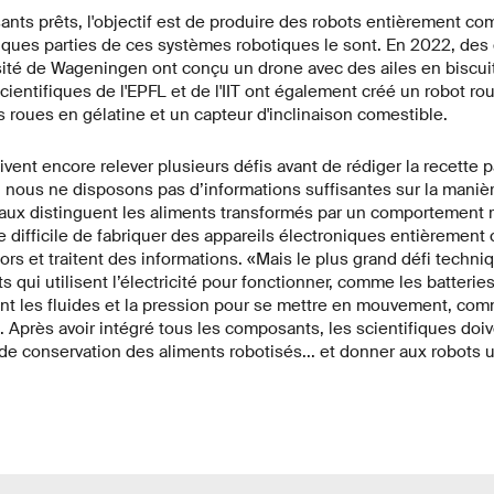
nts prêts, l'objectif est de produire des robots entièrement co
lques parties de ces systèmes robotiques le sont. En 2022, des
rsité de Wageningen ont conçu un drone avec des ailes en biscuit
cientifiques de l'EPFL et de l'IIT ont également créé un robot ro
 roues en gélatine et un capteur d'inclinaison comestible.
ivent encore relever plusieurs défis avant de rédiger la recette p
 nous ne disposons pas d’informations suffisantes sur la manièr
aux distinguent les aliments transformés par un comportement r
re difficile de fabriquer des appareils électroniques entièrement
tors et traitent des informations. «Mais le plus grand défi techni
 qui utilisent l’électricité pour fonctionner, comme les batteries
ent les fluides et la pression pour se mettre en mouvement, com
Après avoir intégré tous les composants, les scientifiques doive
e conservation des aliments robotisés... et donner aux robots 