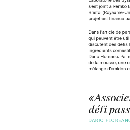
Laboratoire des Systè
s’est joint à Remko 
Bristol (Royaume-Uni
projet est financé p
Dans l’article de pe
qui peuvent être uti
discutent des défis 
ingrédients comesti
Dario Floreano. Par 
de la mousse, une c
mélange d’amidon et
«Associer
défi pas
DARIO FLOREANO