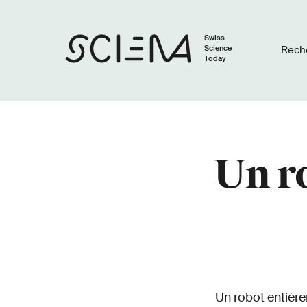
Swiss
Science
Rech
Today
Un r
Un robot entière