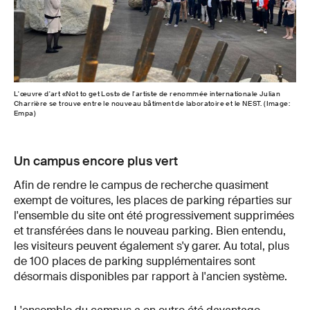
L'œuvre d'art «Not to get Lost» de l'artiste de renommée internationale Julian
Les 
Charrière se trouve entre le nouveau bâtiment de laboratoire et le NEST. (Image:
bâti
Empa)
droi
Un campus encore plus vert
Afin de rendre le campus de recherche quasiment
exempt de voitures, les places de parking réparties sur
l'ensemble du site ont été progressivement supprimées
et transférées dans le nouveau parking. Bien entendu,
les visiteurs peuvent également s'y garer. Au total, plus
de 100 places de parking supplémentaires sont
désormais disponibles par rapport à l'ancien système.