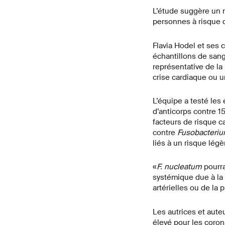
L’étude suggère un n
personnes à risque d
Flavia Hodel et ses 
échantillons de sang
représentative de la
crise cardiaque ou u
L’équipe a testé les
d’anticorps contre 15
facteurs de risque c
contre
Fusobacteri
liés à un risque lég
«
F. nucleatum
pourra
systémique due à la 
artérielles ou de la 
Les autrices et aut
élevé pour les coro