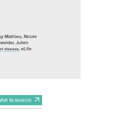
ng-Mathieu, Nicole
weider, Julien
, eLife
art disease
Voir la source