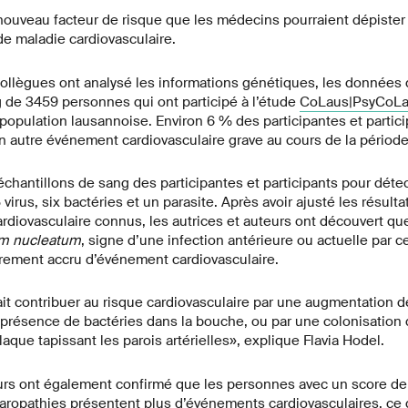
ouveau facteur de risque que les médecins pourraient dépister p
e maladie cardiovasculaire.
collègues ont analysé les informations génétiques, les données 
 de 3459 personnes qui ont participé à l’étude
CoLaus|PsyCoL
 population lausannoise. Environ 6 % des participantes et partic
n autre événement cardiovasculaire grave au cours de la période 
 échantillons de sang des participantes et participants pour déte
 virus, six bactéries et un parasite. Après avoir ajusté les résult
ardiovasculaire connus, les autrices et auteurs ont découvert que
um nucleatum
, signe d’une infection antérieure ou actuelle par ce
èrement accru d’événement cardiovasculaire.
it contribuer au risque cardiovasculaire par une augmentation d
présence de bactéries dans la bouche, ou par une colonisation 
plaque tapissant les parois artérielles», explique Flavia Hodel.
eurs ont également confirmé que les personnes avec un score de
naropathies présentent plus d’événements cardiovasculaires, ce