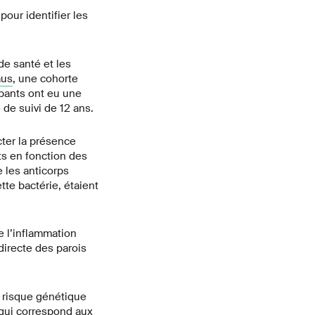
our identifier les
de santé et les
aus
, une cohorte
ipants ont eu une
de suivi de 12 ans.
cter la présence
ats en fonction des
 les anticorps
tte bactérie, étaient
e l’inflammation
directe des parois
 risque génétique
 qui correspond aux