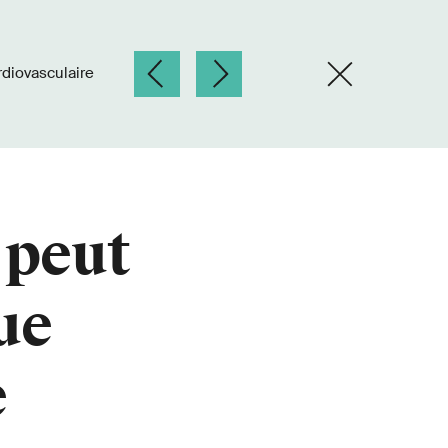
rdiovasculaire
 peut
ue
e