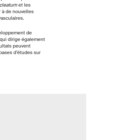
ucleatum
et les
r à de nouvelles
asculaires.
éveloppement de
 qui dirige également
ultats peuvent
 bases d’études sur