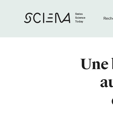
Swiss
Science
Rech
Today
Une 
a