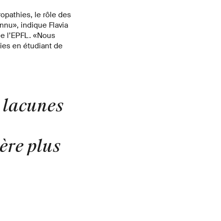
pathies, le rôle des
nnu», indique Flavia
de l’EPFL. «Nous
ies en étudiant de
 lacunes
ère plus
»