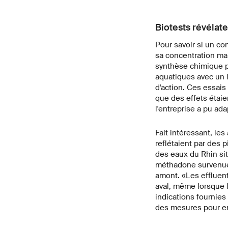
Biotests révélat
Pour savoir si un co
sa concentration mai
synthèse chimique pa
aquatiques avec un l
d'action. Ces essais
que des effets étaie
l'entreprise a pu ad
Fait intéressant, l
reflétaient par des 
des eaux du Rhin sit
méthadone survenue q
amont. «Les effluents
aval, même lorsque l'
indications fournies
des mesures pour en