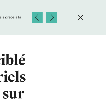
iblé
riels
 sur