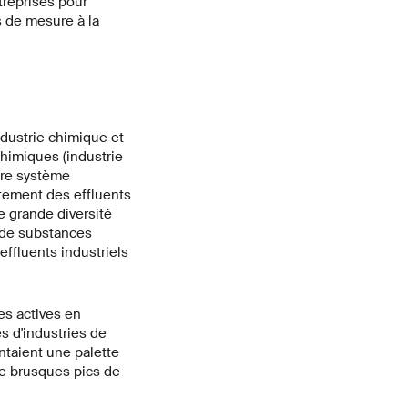
treprises pour
s de mesure à la
ndustrie chimique et
himiques (industrie
pre système
tement des effluents
e grande diversité
s de substances
ffluents industriels
es actives en
s d'industries de
ntaient une palette
de brusques pics de