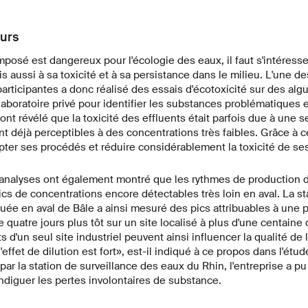
eurs
mposé est dangereux pour l'écologie des eaux, il faut s'intéres
s aussi à sa toxicité et à sa persistance dans le milieu. L'une d
rticipantes a donc réalisé des essais d'écotoxicité sur des algu
aboratoire privé pour identifier les substances problématiques et 
 ont révélé que la toxicité des effluents était parfois due à une 
nt déjà perceptibles à des concentrations très faibles. Grâce à ce
apter ses procédés et réduire considérablement la toxicité de ses
es analyses ont également montré que les rythmes de production 
pics de concentrations encore détectables très loin en aval. La st
uée en aval de Bâle a ainsi mesuré des pics attribuables à une 
uatre jours plus tôt sur un site localisé à plus d'une centaine
 d'un seul site industriel peuvent ainsi influencer la qualité de l
effet de dilution est fort», est-il indiqué à ce propos dans l'étu
 par la station de surveillance des eaux du Rhin, l'entreprise a 
diguer les pertes involontaires de substance.