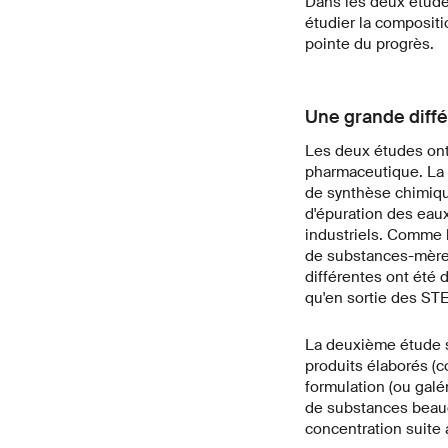
Dans les deux études
étudier la compositi
pointe du progrès.
Une grande diffé
Les deux études ont 
pharmaceutique. La p
de synthèse chimiqu
d'épuration des eau
industriels. Comme l
de substances-mères 
différentes ont été 
qu'en sortie des ST
La deuxième étude se
produits élaborés (c
formulation (ou gal
de substances beauco
concentration suite 