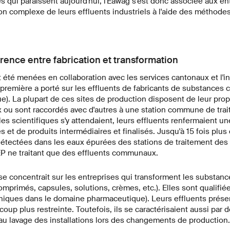
 qui paraissent aujourd'hui, l'Eawag s'est donc associée aux en
on complexe de leurs effluents industriels à l'aide des méthode
rence entre fabrication et transformation
été menées en collaboration avec les services cantonaux et l'i
remière a porté sur les effluents de fabricants de substances c
e). La plupart de ces sites de production disposent de leur pro
x ou sont raccordés avec d'autres à une station commune de trai
es scientifiques s'y attendaient, leurs effluents renfermaient un
et de produits intermédiaires et finalisés. Jusqu'à 15 fois plu
détectées dans les eaux épurées des stations de traitement des e
EP ne traitant que des effluents communaux.
 concentrait sur les entreprises qui transforment les substanc
omprimés, capsules, solutions, crèmes, etc.). Elles sont qualifiée
éniques dans le domaine pharmaceutique). Leurs effluents prése
up plus restreinte. Toutefois, ils se caractérisaient aussi par 
au lavage des installations lors des changements de production.