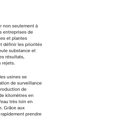
ser non seulement à
es entreprises de
es et plantes
définir les priorités
seule substance et
s résultats,
 rejets.
des usines se
ation de surveillance
production de
 de kilomètres en
'eau très loin en
de. Grâce aux
pu rapidement prendre