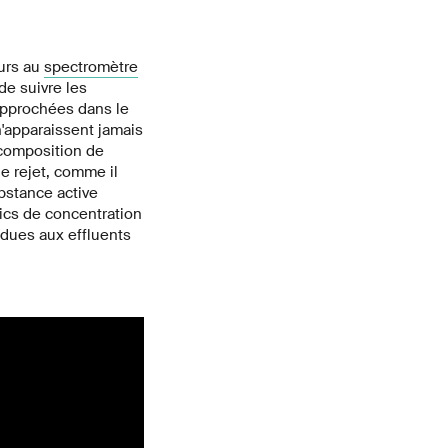
ours au
spectromètre
de suivre les
approchées dans le
'apparaissent jamais
 composition de
e rejet, comme il
ubstance active
ics de concentration
dues aux effluents