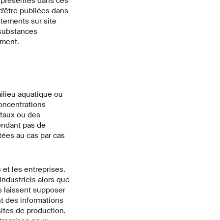
 présentes dans ces
d'être publiées dans
itements sur site
 substances
ement.
ilieu aquatique ou
oncentrations
taux ou des
endant pas de
tées au cas par cas
 et les entreprises.
ndustriels alors que
es laissent supposer
nt des informations
ites de production.