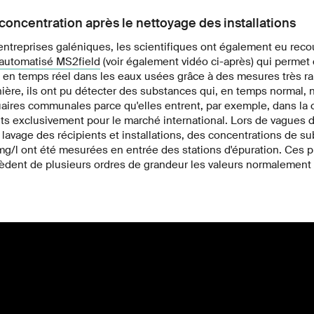
concentration après le nettoyage des installations
 entreprises galéniques, les scientifiques ont également eu rec
automatisé MS2field
(voir également vidéo ci-après) qui permet 
 en temps réel dans les eaux usées grâce à des mesures très r
ère, ils ont pu détecter des substances qui, en temps normal, n
uaires communales parce qu'elles entrent, par exemple, dans la
s exclusivement pour le marché international. Lors de vagues d
e lavage des récipients et installations, des concentrations de s
mg/l ont été mesurées en entrée des stations d'épuration. Ces p
èdent de plusieurs ordres de grandeur les valeurs normalement 