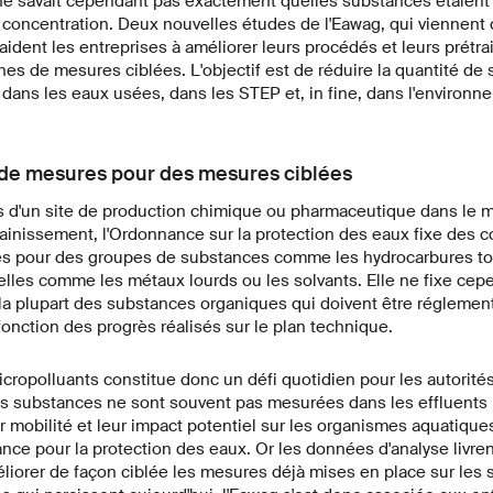
 ne savait cependant pas exactement quelles substances étaient
e concentration. Deux nouvelles études de l'Eawag, qui viennent 
ident les entreprises à améliorer leurs procédés et leurs prétra
s de mesures ciblées. L'objectif est de réduire la quantité de
t dans les eaux usées, dans les STEP et, in fine, dans l'environn
e mesures pour des mesures ciblées
ts d'un site de production chimique ou pharmaceutique dans le m
ainissement, l'Ordonnance sur la protection des eaux fixe des c
es pour des groupes de substances comme les hydrocarbures to
elles comme les métaux lourds ou les solvants. Elle ne fixe cep
 la plupart des substances organiques qui doivent être réglemen
 fonction des progrès réalisés sur le plan technique.
cropolluants constitue donc un défi quotidien pour les autorités
 substances ne sont souvent pas mesurées dans les effluents i
ur mobilité et leur impact potentiel sur les organismes aquatiqu
nce pour la protection des eaux. Or les données d'analyse livre
iorer de façon ciblée les mesures déjà mises en place sur les s