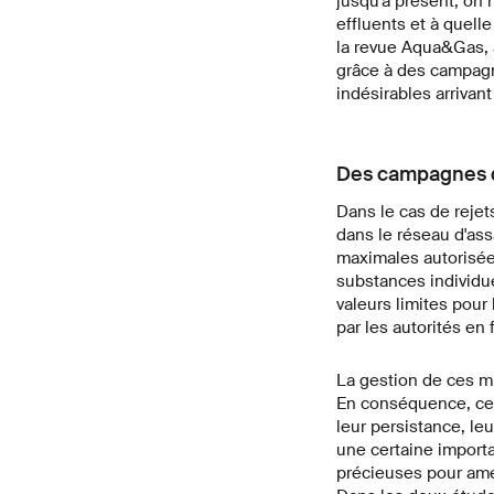
jusqu'à présent, on
effluents et à quell
la revue Aqua&Gas, a
grâce à des campagne
indésirables arrivan
Des campagnes d
Dans le cas de reje
dans le réseau d'ass
maximales autorisé
substances individu
valeurs limites pour
par les autorités en
La gestion de ces mi
En conséquence, ces
leur persistance, le
une certaine importa
précieuses pour amél