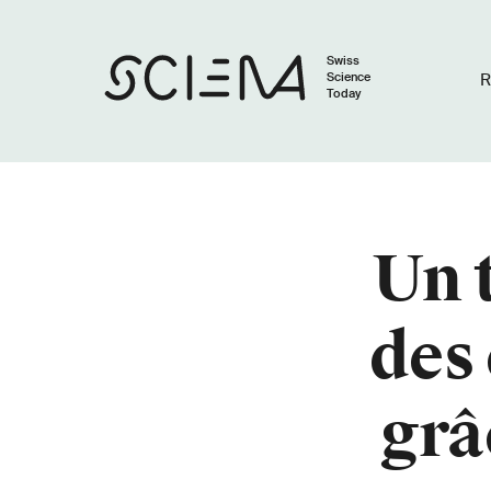
Swiss
Science
R
Today
Un 
des 
grâ