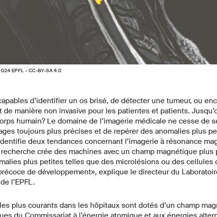
 2024 EPFL - CC-BY-SA 4.0
pables d’identifier un os brisé, de détecter une tumeur, ou en
ut de manière non invasive pour les patientes et patients. Jusq
u corps humain? Le domaine de l’imagerie médicale ne cesse de 
ages toujours plus précises et de repérer des anomalies plus pe
 identifie deux tendances concernant l’imagerie à résonance ma
recherche crée des machines avec un champ magnétique plus p
malies plus petites telles que des microlésions ou des cellules
 précoce de développement», explique le directeur du Laboratoir
de l’EPFL.
 les plus courants dans les hôpitaux sont dotés d’un champ mag
ques du Commissariat à l’énergie atomique et aux énergies altern