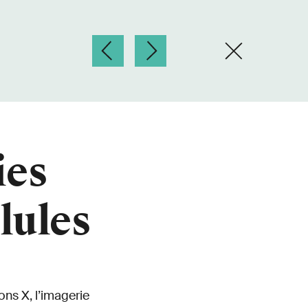
ies
lules
ns X, l’imagerie