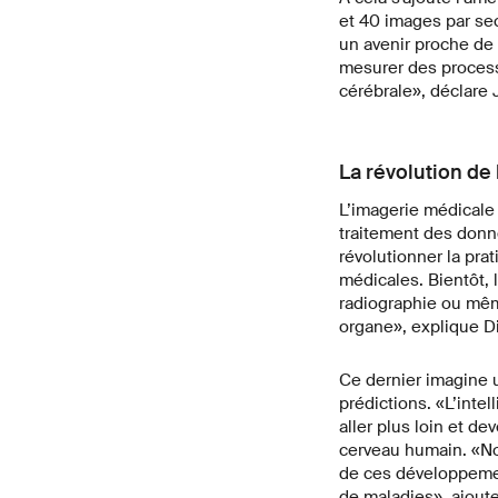
et 40 images par se
un avenir proche de
mesurer des process
cérébrale», déclare 
La révolution de l
L’imagerie médicale d
traitement des donné
révolutionner la pra
médicales. Bientôt,
radiographie ou mêm
organe», explique Di
Ce dernier imagine u
prédictions. «L’inte
aller plus loin et d
cerveau humain. «No
de ces développemen
de maladies», ajoute