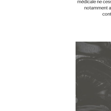
médicale ne cess
notamment avec
cont