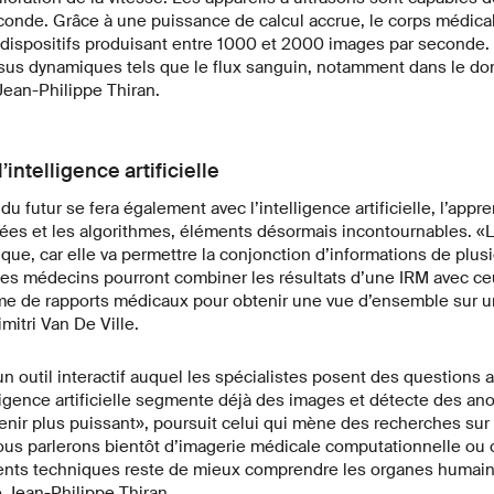
conde. Grâce à une puissance de calcul accrue, le corps médical
 dispositifs produisant entre 1000 et 2000 images par seconde.
us dynamiques tels que le flux sanguin, notamment dans le do
Jean-Philippe Thiran.
’intelligence artificielle
u futur se fera également avec l’intelligence artificielle, l’appr
es et les algorithmes, éléments désormais incontournables. «L’
tique, car elle va permettre la conjonction d’informations de plus
 les médecins pourront combiner les résultats d’une IRM avec c
e de rapports médicaux pour obtenir une vue d’ensemble sur u
mitri Van De Ville.
n outil interactif auquel les spécialistes posent des questions a
lligence artificielle segmente déjà des images et détecte des an
evenir plus puissant», poursuit celui qui mène des recherches sur
us parlerons bientôt d’imagerie médicale computationnelle ou ca
ts techniques reste de mieux comprendre les organes humains e
 Jean-Philippe Thiran.