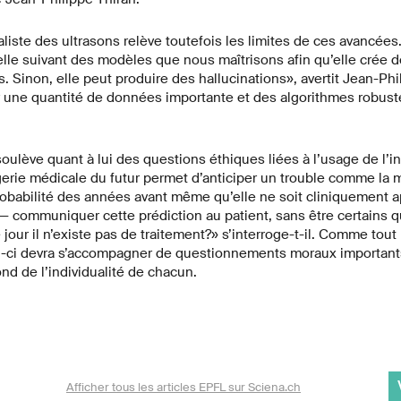
liste des ultrasons relève toutefois les limites de ces avancées. 
icielle suivant des modèles que nous maîtrisons afin qu’elle crée 
. Sinon, elle peut produire des hallucinations», avertit Jean-Phil
 une quantité de données importante et des algorithmes robuste
lève quant à lui des questions éthiques liées à l’usage de l’in
imagerie médicale du futur permet d’anticiper un trouble comme la 
robabilité des années avant même qu’elle ne soit cliniquement 
communiquer cette prédiction au patient, sans être certains qu
 jour il n’existe pas de traitement?» s’interroge-t-il. Comme tout
i-ci devra s’accompagner de questionnements moraux importants 
nd de l’individualité de chacun.
Afficher tous les articles EPFL sur Sciena.ch