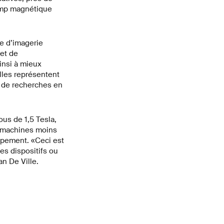
hamp magnétique
re d’imagerie
et de
insi à mieux
elles représentent
h de recherches en
us de 1,5 Tesla,
s machines moins
oppement. «Ceci est
es dispositifs ou
n De Ville.