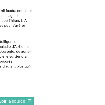
«Il faudra entraîner
des images et
ippe Thiran. L’IA
s pour s’avérer
telligence
maladie d’Alzheimer
apparente, devrons-
’elle surviendra,
 progrès
d’autant plus qu’il
Voir la source