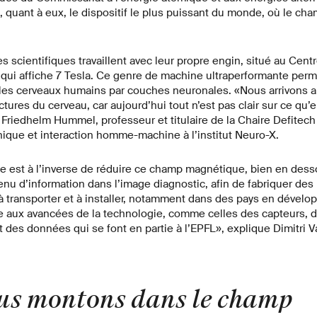
, quant à eux, le dispositif le plus puissant du monde, où le c
es scientifiques travaillent avec leur propre engin, situé au Cent
 qui affiche 7 Tesla. Ce genre de machine ultraperformante perm
 les cerveaux humains par couches neuronales. «Nous arrivons a
tures du cerveau, car aujourd’hui tout n’est pas clair sur ce qu’
 Friedhelm Hummel, professeur et titulaire de la Chaire Defitec
nique et interaction homme-machine à l’institut Neuro-X.
 est à l’inverse de réduire ce champ magnétique, bien en desso
enu d’information dans l’image diagnostic, afin de fabriquer de
 à transporter et à installer, notamment dans des pays en dével
e aux avancées de la technologie, comme celles des capteurs, d
 des données qui se font en partie à l’EPFL», explique Dimitri Va
us montons dans le champ