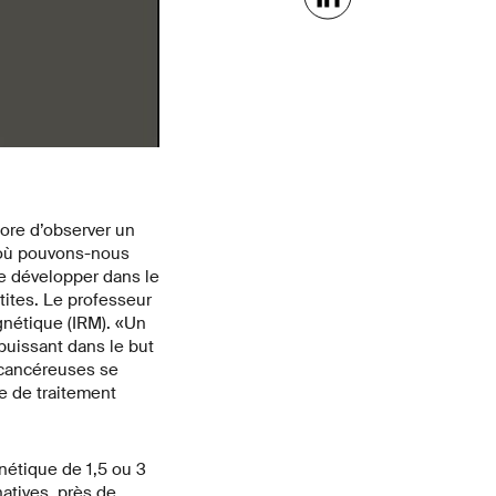
core d’observer un
u’où pouvons-nous
se développer dans le
tites. Le professeur
gnétique (IRM). «Un
uissant dans le but
 cancéreuses se
e de traitement
nétique de 1,5 ou 3
atives, près de