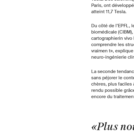
Paris, ont développé
atteint 11,7 Tesla.
Du côté de l’EPFL, l
biomédicale (CIBM),
cartographier
in vivo
comprendre les struc
vraimen t», explique
neuro-ingénierie cli
La seconde tendance
sans péjorer le cont
chères, plus faciles
rendu possible grâc
encore du traitement
«Plus no