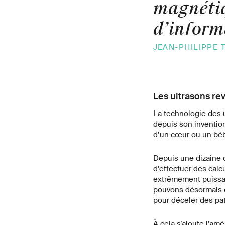
magnétiq
d’informa
JEAN-PHILIPPE 
Les ultrasons re
La technologie des u
depuis son inventio
d’un cœur ou un bébé
Depuis une dizaine 
d’effectuer des cal
extrêmement puissan
pouvons désormais dé
pour déceler des pat
À cela s’ajoute l’am