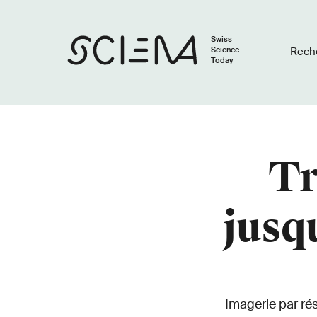
Swiss
Science
Rech
Today
Tr
jusq
Imagerie par ré