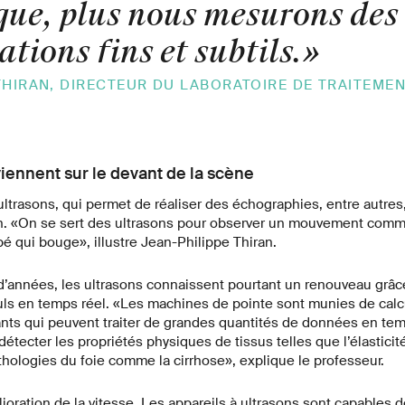
ue, plus nous mesurons des
tions fins et subtils.
»
THIRAN, DIRECTEUR DU LABORATOIRE DE TRAITEME
viennent sur le devant de la scène
ltrasons, qui permet de réaliser des échographies, entre autres
n. «On se sert des ultrasons pour observer un mouvement comm
 qui bouge», illustre Jean-Philippe Thiran.
d’années, les ultrasons connaissent pourtant un renouveau grâce
culs en temps réel. «Les machines de pointe sont munies de calc
ts qui peuvent traiter de grandes quantités de données en tem
tecter les propriétés physiques de tissus telles que l’élasticité.
hologies du foie comme la cirrhose», explique le professeur.
élioration de la vitesse. Les appareils à ultrasons sont capables 