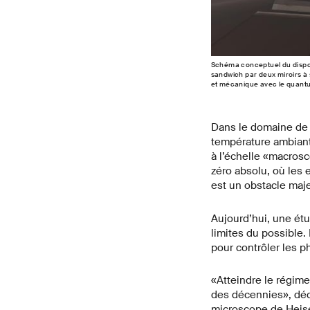
Schéma conceptuel du dispos
sandwich par deux miroirs à 
et mécanique avec le quantu
Dans le domaine de 
température ambiant
à l’échelle «macros
zéro absolu, où les 
est un obstacle maje
Aujourd’hui, une étu
limites du possible.
pour contrôler les 
«Atteindre le régim
des décennies», déc
microscope de Heis