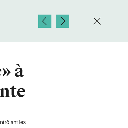
» à
nte
ntrôlant les