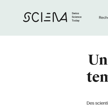
Swiss
Science
Rech
Today
Un
te
Des scienti