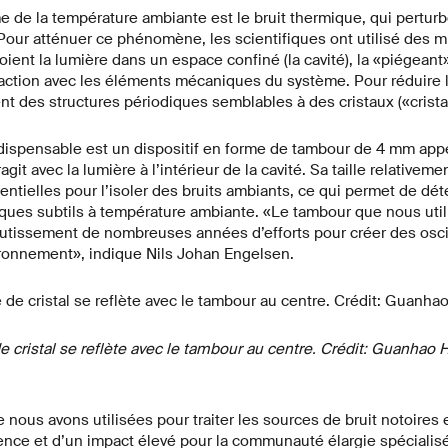
e de la température ambiante est le bruit thermique, qui pertur
Pour atténuer ce phénomène, les scientifiques ont utilisé des mi
oient la lumière dans un espace confiné (la cavité), la «piégeant
action avec les éléments mécaniques du système. Pour réduire l
nt des structures périodiques semblables à des cristaux («cris
dispensable est un dispositif en forme de tambour de 4 mm appe
git avec la lumière à l’intérieur de la cavité. Sa taille relativeme
ntielles pour l’isoler des bruits ambiants, ce qui permet de dét
es subtils à température ambiante. «Le tambour que nous util
outissement de nombreuses années d’efforts pour créer des osc
ironnement», indique Nils Johan Engelsen.
e cristal se reflète avec le tambour au centre. Crédit: Guanhao
nous avons utilisées pour traiter les sources de bruit notoires
ence et d’un impact élevé pour la communauté élargie spécialisé