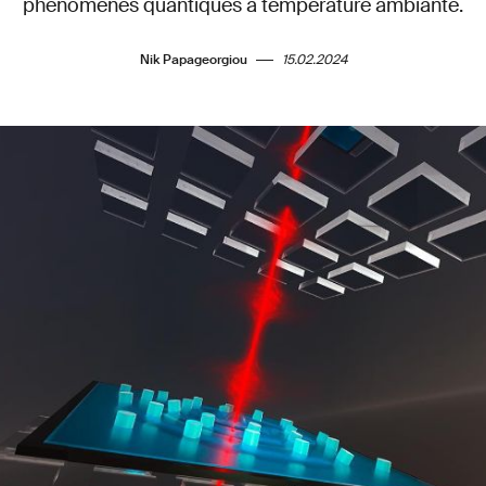
phénomènes quantiques à température ambiante.
Nik Papageorgiou
15.02.2024