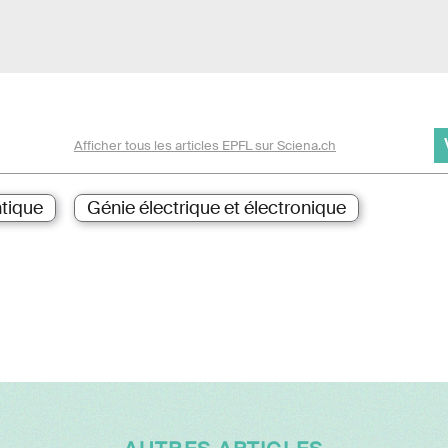
Afficher tous les articles EPFL sur Sciena.ch
tique
Génie électrique et électronique