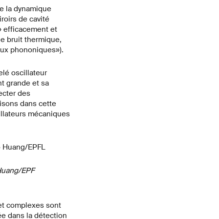
be la dynamique
roirs de cavité
» efficacement et
e bruit thermique,
taux phononiques»).
lé oscillateur
nt grande et sa
ecter des
isons dans cette
illateurs mécaniques
 Huang/EPF
 et complexes sont
e dans la détection