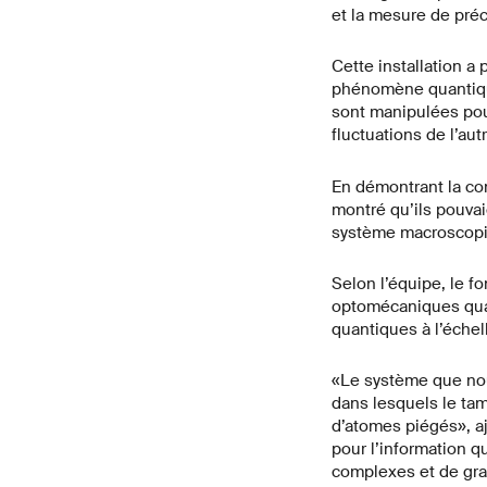
et la mesure de préc
Cette installation a
phénomène quantique
sont manipulées pour
fluctuations de l’au
En démontrant la co
montré qu’ils pouva
système macroscopi
Selon l’équipe, le 
optomécaniques quan
quantiques à l’éche
«Le système que nous
dans lesquels le tam
d’atomes piégés», aj
pour l’information 
complexes et de gran