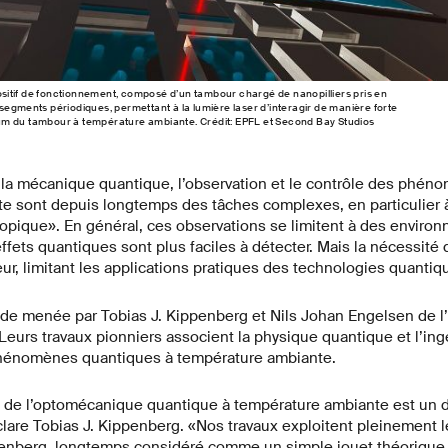
itif de fonctionnement, composé d’un tambour chargé de nanopilliers pris en
segments périodiques, permettant à la lumière laser d’interagir de manière forte
m du tambour à température ambiante. Crédit: EPFL et Second Bay Studios
la mécanique quantique, l’observation et le contrôle des phén
e sont depuis longtemps des tâches complexes, en particulier 
copique». En général, ces observations se limitent à des envir
effets quantiques sont plus faciles à détecter. Mais la nécessité 
ur, limitant les applications pratiques des technologies quantiq
de menée par Tobias J. Kippenberg et Nils Johan Engelsen de l’
 Leurs travaux pionniers associent la physique quantique et l’i
phénomènes quantiques à température ambiante.
e de l’optomécanique quantique à température ambiante est un dé
lare Tobias J. Kippenberg. «Nos travaux exploitent pleinement l
enberg, longtemps considéré comme un simple jouet théorique