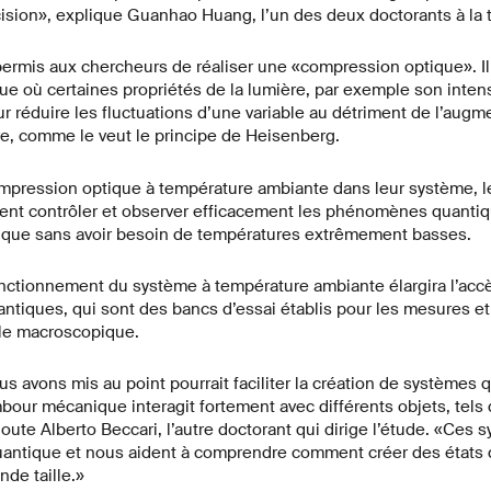
ision», explique Guanhao Huang, l’un des deux doctorants à la t
 permis aux chercheurs de réaliser une «compression optique». Il 
 où certaines propriétés de la lumière, par exemple son intens
 réduire les fluctuations d’une variable au détriment de l’augm
tre, comme le veut le principe de Heisenberg.
mpression optique à température ambiante dans leur système, l
ient contrôler et observer efficacement les phénomènes quanti
que sans avoir besoin de températures extrêmement basses.
fonctionnement du système à température ambiante élargira l’ac
tiques, qui sont des bancs d’essai établis pour les mesures e
lle macroscopique.
 avons mis au point pourrait faciliter la création de systèmes 
bour mécanique interagit fortement avec différents objets, tel
oute Alberto Beccari, l’autre doctorant qui dirige l’étude. «Ces 
quantique et nous aident à comprendre comment créer des états
de taille.»