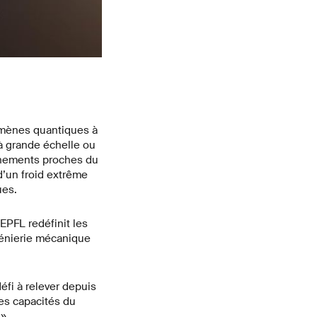
omènes quantiques à
à grande échelle ou
onnements proches du
d’un froid extrême
ues.
EPFL redéfinit les
ngénierie mécanique
fi à relever depuis
es capacités du
.»