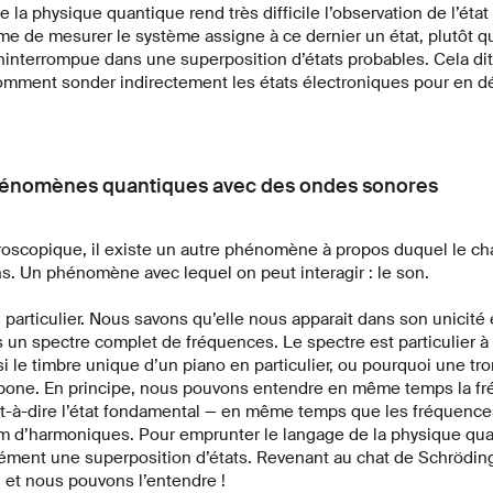
 la physique quantique rend très difficile l’observation de l’état
me de mesurer le système assigne à ce dernier un état, plutôt qu
ninterrompue dans une superposition d’états probables. Cela dit
omment sonder indirectement les états électroniques pour en dé
hénomènes quantiques avec des ondes sonores
scopique, il existe un autre phénomène à propos duquel le ch
ns. Un phénomène avec lequel on peut interagir : le son.
particulier. Nous savons qu’elle nous apparait dans son unicité 
un spectre complet de fréquences. Le spectre est particulier à
si le timbre unique d’un piano en particulier, ou pourquoi une t
one. En principe, nous pouvons entendre en même temps la f
t-à-dire l’état fondamental — en même temps que les fréquence
m d’harmoniques. Pour emprunter le langage de la physique qua
ment une superposition d’états. Revenant au chat de Schrödinge
t, et nous pouvons l’entendre !