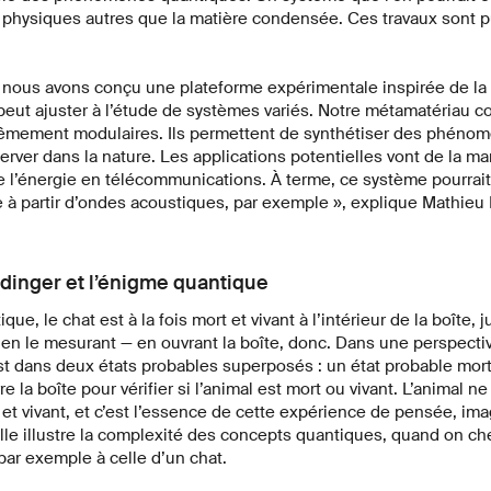
 physiques autres que la matière condensée. Ces travaux sont 
nous avons conçu une plateforme expérimentale inspirée de l
peut ajuster à l’étude de systèmes variés. Notre métamatériau c
rêmement modulaires. Ils permettent de synthétiser des phéno
erver dans la nature. Les applications potentielles vont de la m
l’énergie en télécommunications. À terme, ce système pourrait 
e à partir d’ondes acoustiques, par exemple », explique Mathieu
dinger et l’énigme quantique
e, le chat est à la fois mort et vivant à l’intérieur de la boîte, 
 en le mesurant — en ouvrant la boîte, donc. Dans une perspect
st dans deux états probables superposés : un état probable mort,
e la boîte pour vérifier si l’animal est mort ou vivant. L’animal ne
t vivant, et c’est l’essence de cette expérience de pensée, im
lle illustre la complexité des concepts quantiques, quand on che
 par exemple à celle d’un chat.