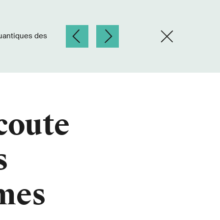
coute
s
omes