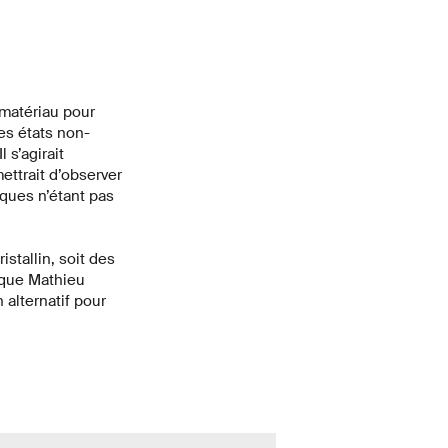
amatériau pour
es états non-
 s’agirait
ettrait d’observer
ques n’étant pas
stallin, soit des
ique Mathieu
 alternatif pour