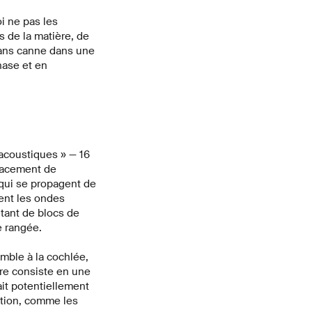
i ne pas les
 de la matière, de
 sans canne dans une
hase et en
acoustiques » — 16
placement de
qui se propagent de
ent les ondes
tant de blocs de
e rangée.
mble à la cochlée,
ère consiste en une
ait potentiellement
ition, comme les