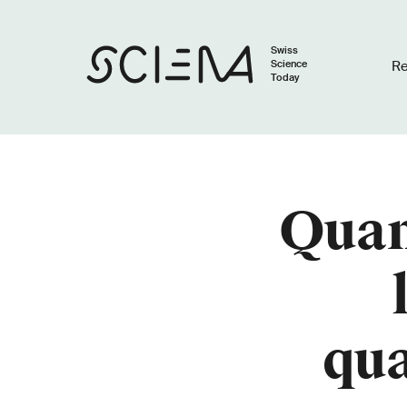
Swiss
Science
R
Today
Quan
qua