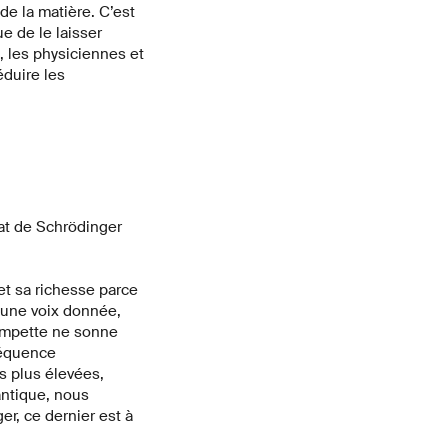
 de la matière. C’est
e de le laisser
, les physiciennes et
duire les
at de Schrödinger
et sa richesse parce
 une voix donnée,
rompette ne sonne
réquence
s plus élevées,
ntique, nous
r, ce dernier est à