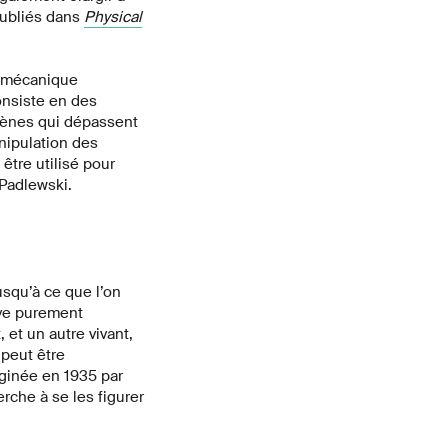
publiés dans
Physical
a mécanique
onsiste en des
mènes qui dépassent
anipulation des
être utilisé pour
 Padlewski.
jusqu’à ce que l’on
ive purement
 et un autre vivant,
 peut être
aginée en 1935 par
rche à se les figurer