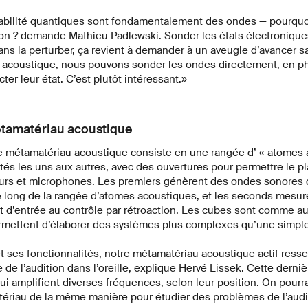
bilité quantiques sont fondamentalement des ondes — pourquo
on ? demande Mathieu Padlewski. Sonder les états électroniques
ans la perturber, ça revient à demander à un aveugle d’avancer
 acoustique, nous pouvons sonder les ondes directement, en p
ter leur état. C’est plutôt intéressant.»
tamatériau acoustique
 le métamatériau acoustique consiste en une rangée d’ « atomes 
tés les uns aux autres, avec des ouvertures pour permettre le 
eurs et microphones. Les premiers génèrent des ondes sonores 
e long de la rangée d’atomes acoustiques, et les seconds mesur
t d’entrée au contrôle par rétroaction. Les cubes sont comme au
ermettent d’élaborer des systèmes plus complexes qu’une simpl
t ses fonctionnalités, notre métamatériau acoustique actif resse
 de l’audition dans l’oreille, explique Hervé Lissek. Cette derni
ui amplifient diverses fréquences, selon leur position. On pourr
tériau de la même manière pour étudier des problèmes de l’aud