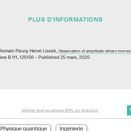
PLUS D'INFORMATIONS
Romain Fleury, Hervé Lissek,
Observation of amplitude-driven nonreci
view B 111, 125156 – Published 25 mars, 2025
Afficher tous les articles EPFL sur Sciena.ch
Physique quantique
Ingénierie