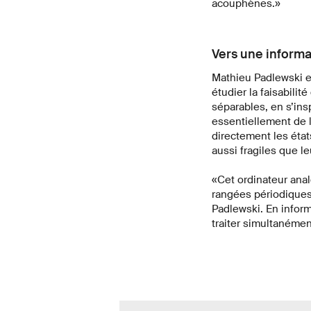
acouphènes.»
Vers une informa
Mathieu Padlewski e
étudier la faisabili
séparables, en s’insp
essentiellement de l
directement les état
aussi fragiles que 
«Cet ordinateur anal
rangées périodiques
Padlewski. En inform
traiter simultanémen