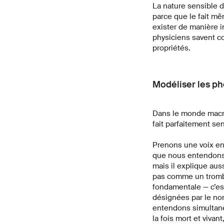
La nature sensible de
parce que le fait mê
exister de manière i
physiciens savent c
propriétés.
Modéliser les p
Dans le monde macro
fait parfaitement se
Prenons une voix en 
que nous entendons 
mais il explique aus
pas comme un tromb
fondamentale — c’es
désignées par le no
entendons simultané
la fois mort et vivan