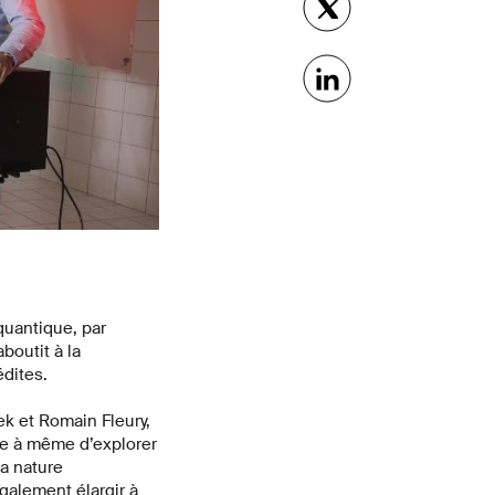
quantique, par
boutit à la
édites.
ek et Romain Fleury,
ue à même d’explorer
la nature
alement élargir à