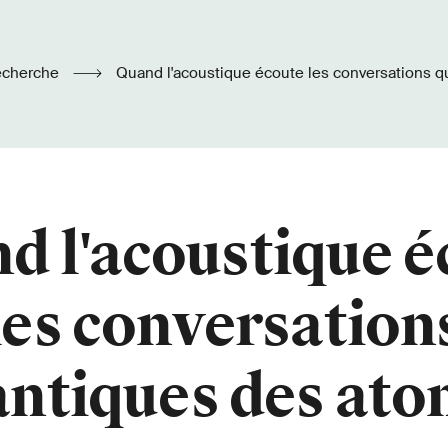
echerche
Quand l'acoustique écoute les conversations quantiques des
atomes
d l'acoustique é
les conversation
ntiques des at