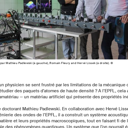
ar Mathieu Padlewski (à gauche), Romain Fleury and Hervé Lissek (à droite). ©
 un physicien se sent frustré par les limitations de la mécanique 
d’étudier des paquets d’atomes de haute densité ? A l’EPFL, cela a
amatériau — un matériau artificiel qui présente des propriétés in
le doctorant Mathieu Padlewski. En collaboration avec Hervé Liss
énierie des ondes de l’EPFL, il a construit un système acoustiq
tière et leurs propriétés macroscopiques, tout en faisant fi de 
e des phénomènes quantiques. Un système que l’on pourrait ég